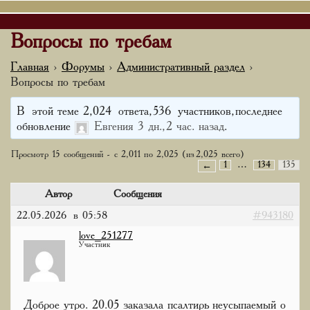
Вопросы по требам
Главная
›
Форумы
›
Административный раздел
›
Вопросы по требам
В этой теме 2,024 ответа, 536 участников, последнее
обновление
Евгения
3 дн., 2 час. назад
.
Просмотр 15 сообщений - с 2,011 по 2,025 (из 2,025 всего)
1
…
134
135
←
Автор
Сообщения
22.05.2026 в 05:58
#943180
love_251277
Участник
Доброе утро. 20.05 заказала псалтирь неусыпаемый о