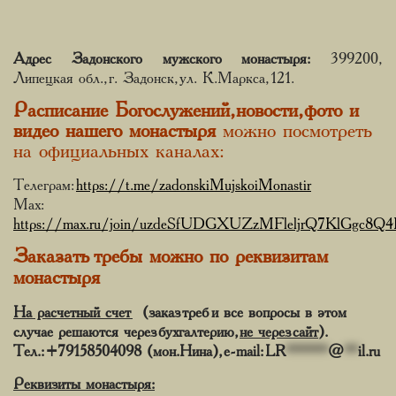
Адрес Задонского мужского монастыря:
399200,
Липецкая обл., г. Задонск, ул. К.Маркса, 121.
Расписание Богослужений, новости, фото и
видео нашего монастыря
можно посмотреть
на официальных каналах:
Телеграм:
https://t.me/zadonskiMujskoiMonastir
Мах:
https://max.ru/join/uzdeSfUDGXUZzMFleljrQ7KlGgc8
Заказать требы можно по реквизитам
монастыря
На расчетный счет
(заказ треб и все вопросы в этом
случае решаются через бухгалтерию,
не через сайт
).
Тел.: +79158504098 (мон.Нина), e-mail:
LR
******
@
**
il.ru
Реквизиты монастыря: