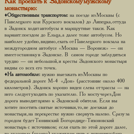
Как проехать к Задонскому мужскому
монастырю:
♦
Общественным транспортом:
на поезде из Москвы (с
Павелецкого или Курского вокзалов) до Липецка, оттуда
в Задонск ходят автобусы и маршрутные такси. Как
вариант: поездом до Ельца, а далее тоже автобусом. Но
наиболее удобно, видимо, ехать от Павелецкого вокзала на
междугородном автобусе «Москва — Воронеж» — он
имеет остановку в Задонске. В самом городе заблудиться
трудно — он небольшой, и кресты Задонского монастыря
видны со всех его точек.
♦
На автомобиле:
нужно выезжать из Москвы по
федеральной дороге М-4 «Дон» (расстояние около 400
километров). Задонск хорошо виден слева от трассы — на
него следует уходить по указателю. По мосту через Дон
дорога выводит прямо к Задонской обители. Если вы
хотите посетить святые источники, то, не доезжая до
монастыря, на перекрестке нужно свернуть налево. Сразу за
городом будет Тюнинский Богородице-Тихоновский
монастырь с источником; если ехать по этой дороге далее,
то указатель (налево) укажет вам путь к источнику близ