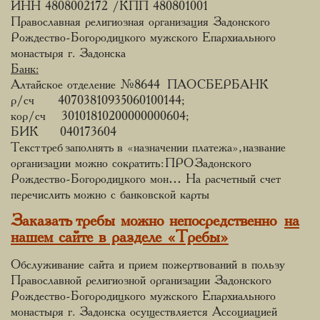
ИНН 4808002172 /КПП 480801001
Православная религиозная организация Задонского
Рождество-Богородицкого мужского Епархиального
монастыря г. Задонска
Банк:
Алтайское отделение №8644 ПАО СБЕРБАНК
р/сч 40703810935060100144;
кор/сч 30101810200000000604;
БИК 040173604
Текст треб заполнять в «назначении платежа», название
организации можно сократить: ПРО Задонского
Рождество-Богородицкого мон… На расчетный счет
перечислить можно с банковской карты
Заказать требы можно непосредственно
на
нашем сайте в разделе «Требы»
Обслуживание сайта и прием пожертвований в пользу
Православной религиозной организации Задонского
Рождество-Богородицкого мужского Епархиального
монастыря г. Задонска осуществляется Ассоциацией