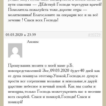
пути спасения — ДЕйствуй Господи через руки врачей!
Помолитель пожалуйста тоже, дорогие отцы —
молитвенники! Благословите на операции все и на всё
лечение ! Спаси всех Господь!
05.03.2020 в 23:39
#93779
Аноним
Прошу ваших молитв о моей маме р.Б.
новопредставленной Зое, 09.03.2020 будет 40 дней как
ее душа покинула этот мир.Упокой, Господи, ее душу и
прости все согрешения вольные и невольные, и даруй
царствие небесное и вечный покой. Как мы слабы и
немощны, только Господь может укрепить нас в несении
всех скорбей. Спаси и помилуй, Господи! Спаси и
помилуй!