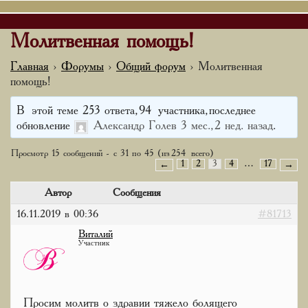
Молитвенная помощь!
Главная
›
Форумы
›
Общий форум
›
Молитвенная
помощь!
В этой теме 253 ответа, 94 участника, последнее
обновление
Александр Голев
3 мес., 2 нед. назад
.
Просмотр 15 сообщений - с 31 по 45 (из 254 всего)
1
2
3
4
…
17
←
→
Автор
Сообщения
16.11.2019 в 00:36
#81713
Виталий
Участник
Просим молитв о здравии тяжело болящего