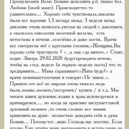
Прошу молитв Волю Божию исполнить р.б. тяжко бол.
Любови (моей маме). Происходит что то
удивительное… Хорошо себя чувствовала, анализы
были все хорошие 1,5 месяца назад. 3 недели назад
давление очень менялось, увезли на скорой с давлением,
а оказалось онкология молочной железы, есть
метостазы в печени , селезёнке, и даже кости.. Врачи
все смотрят на неё с круглыми глазами, «Женщина, Вы
хорошо себя чувствуете ? » , а она: «да ничего..» Стоит,
ходит. Завтра 29.02.2020 будут проверять печень,
чтобы на след. неделе (в первую неделю поста) что то
предпринять… Мама спрашивает:»Жить буду?» а
врачи пожимают плечами и говорят «Не знаем..».
Принять это всё по мирски очень тяжело..ведь
были..планы..поехать/построить/ купить / и т.д. Мы
читаем книги духовные, ходим в храм, исповедуемся и
причищаемся,… но когда на практике наступает такой
духовный экзамен , то очень сложно все знания
применить на душе- полностью доверить себя в руки
Божии… Потому что , явно Господь нас посетил. Если
угодно Ему , чтобы маме выздороветь и встать снова на