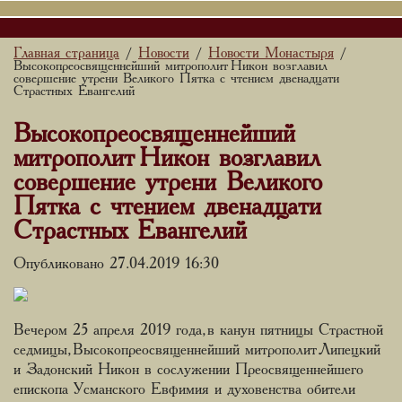
Главная страница
Новости
Новости Монастыря
/
/
/
Высокопреосвященнейший митрополит Никон возглавил
совершение утрени Великого Пятка с чтением двенадцати
Страстных Евангелий
Высокопреосвященнейший
митрополит Никон возглавил
совершение утрени Великого
Пятка с чтением двенадцати
Страстных Евангелий
Опубликовано 27.04.2019 16:30
Вечером 25 апреля 2019 года, в канун пятницы Страстной
седмицы, Высокопреосвященнейший митрополит Липецкий
и Задонский Никон в сослужении Преосвященнейшего
епископа Усманского Евфимия и духовенства обители