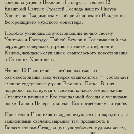
совершил утреню Великой Пятницы с чтением 12
Евангелий Святых Страстей Господа нашего Иисуса
Христа во Владимирском соборе Задонского Рождество-
Богородицкого мужского монастыря.
Подобно ученикам, сопутствовавшим ночью своему
Учителю и Господу с Тайной Вечери в Гефсиманский сад,
верующие совершают утреню с пением антифонов и
Канона, назидаясь слушанием евангельского повествования
о Страстях Христовых.
Чтение 12 Евангелий — избранных глав из
благовествования всех четырех евангелистов – составляет
главное содержание утрени Великого Пятка. В них
подробно повествуется о последних часах земной жизни
Спасителя, начиная с Его прощальной беседы с учениками
после Тайной Вечери и кончая Его погребением во гробе.
При чтении Евангелия священнослужители и народ стоят с
зажженными свечами, выражая тем преданность к
Божественному Страдальцу и уподобляясь мудрым девам,