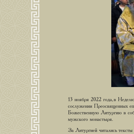
13 ноября 2022 года, в Недел
сослужении Преосвященных еп
Божественную Литургию в соб
мужского монастыря.
За Литургией читались тексты Н