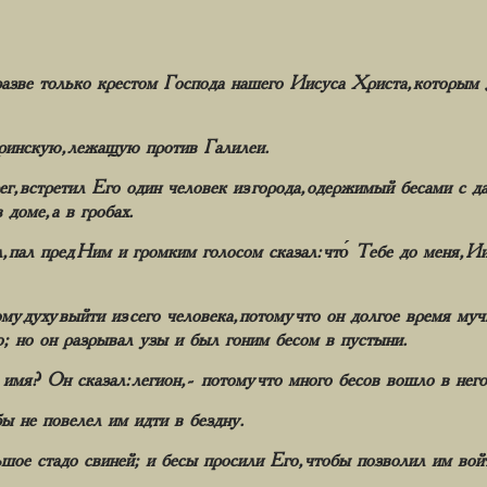
азве только крестом Господа нашего Иисуса Христа, которым д
ринскую, лежащую против Галилеи.
, встретил Его один человек из города, одержимый бесами с да
доме, а в гробах.
л, пал пред Ним и громким голосом сказал: что́ Тебе до меня, 
 духу выйти из сего человека, потому что он долгое время мучи
го; но он разрывал узы и был гоним бесом в пустыни.
 имя? Он сказал: легион,- потому что много бесов вошло в него
ы не повелел им идти в бездну.
ьшое стадо свиней; и бесы просили Его, чтобы позволил им вой