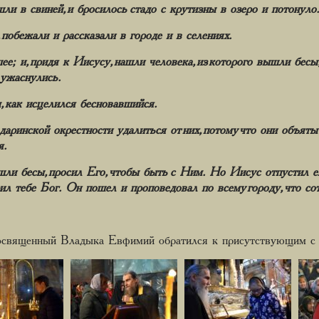
шли в свиней, и бросилось стадо с крутизны в озеро и потонуло.
 побежали и рассказали в городе и в селениях.
; и, придя к Иисусу, нашли человека, из которого вышли бесы,
 ужаснулись.
 как исцелился бесновавшийся.
даринской окрестности удалиться от них, потому что они объят
я.
шли бесы, просил Его, чтобы быть с Ним. Но Иисус отпустил его
орил тебе Бог. Он пошел и проповедовал по всему городу, что с
священный Владыка Евфимий обратился к присутствующим с 