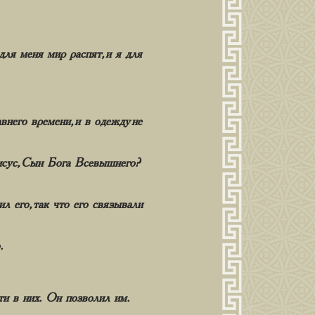
ля меня мир распят, и я для
внего времени, и в одежду не
Иисус, Сын Бога Всевышнего?
л его, так что его связывали
.
ти в них. Он позволил им.