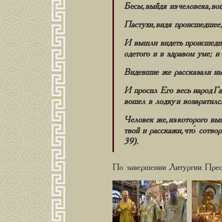
Бесы, выйдя из человека, во
Пастухи, видя происшедшее,
И вышли видеть происшедшее
одетого и в здравом уме; и
Видевшие же рассказали им,
И просил Его весь народ Га
вошел в лодку и возвратилс
Человек же, из которого вы
твой и расскажи, что́ сотв
39).
По завершении Литургии Прео