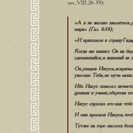
зач., VIII, 26-39):
«А я не желаю хвалиться, р
мира» (Гал. 6:14);
«И приплыли в страну Гада
Когда же вышел Он на берег
одевавшийся, и живший не в 
Он, увидев Иисуса, вскрича
умоляю Тебя, не мучь меня.
Ибо Иисус повелел нечистому
цепями и узами, сберегая е
Иисус спросил его: как тебе
И они просили Иисуса, чтоб
Тут же на горе паслось бол