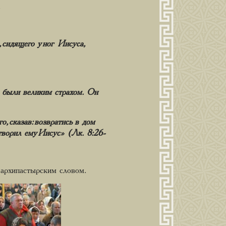
 сидящего у ног Иисуса,
ы были великим страхом. Он
, сказав: возвратись в дом
отворил ему Иисус» (Лк. 8:26-
архипастырским словом.