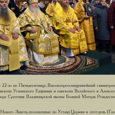
ю 22-ю по Пятидесятнице, Высокопреосвященнейший схимитроп
ископа Усманского Евфимия и епископа Валуйского и Алексе
оре Сретения Владимирской иконы Божией Матери Рождеств
ового Завета, положенные по Уставу Церкви в этот день (Гал., 2