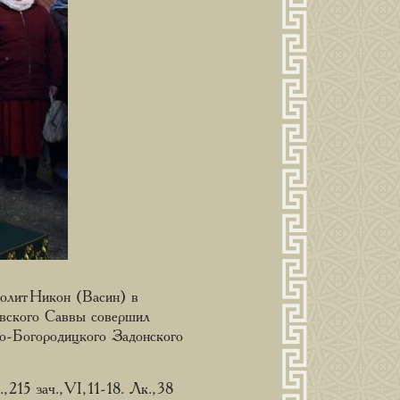
олит Никон (Васин) в
евского Саввы совершил
о-Богородицкого Задонского
15 зач., VI, 11-18. Лк., 38