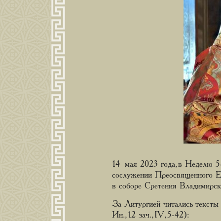
14 мая 2023 года, в Неделю 5
сослужении Преосвященного Ев
в соборе Сретения Владимирс
За Литургией читались тексты Н
Ин., 12 зач., IV, 5-42):