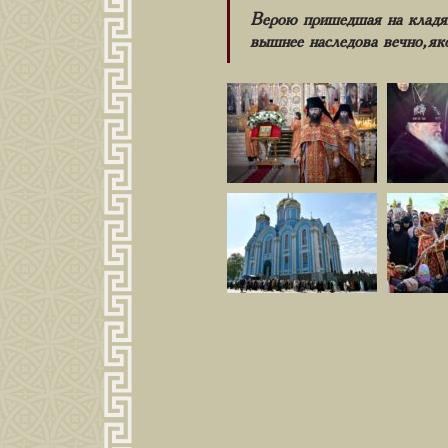
Верою пришедшая на кладя
вышнее наследова вечно, як