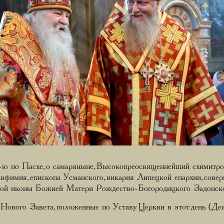
-ю по Пасхе, о самаряныне, Высокопреосвященнейший схимитро
фимия, епископа Усманского, викария Липецкой епархии, сов
кой иконы Божией Матери Рождество-Богородицкого Задонско
ового Завета, положенные по Уставу Церкви в этот день (Деян.,