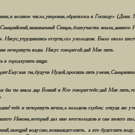
ми, и великое число, уверовав, обратилось к Господу» (Деян. 1
Самарийский, называемый Сихарь, близ участка земли, данного
 Иисус, утрудившись от пути, сел у колодезя. Было около шесто
и почерпнуть воды. Иисус говорит ей: дай Мне пить.
 в город купить пищи.
ит Ему: как ты, будучи Иудей, просишь пить у меня, Самарянк
ли бы ты знала дар Божий и Кто говорит тебе: дай Мне пить, то
.
дин! тебе и почерпнуть нечем, а колодезь глубок; откуда же у 
го Иакова, который дал нам этот колодезь и сам из него пил, и
який, пьющий воду сию, возжаждет опять, а кто будет пить воду,