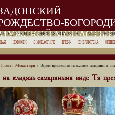
ЗАДОНСКИЙ
РОЖДЕСТВО-БОГОРОД
МУЖСКОЙ МОНАСТЫР
ЛИПЕЦКАЯ И ЗАДОНСКАЯ ЕПАРХИЯ
МОСКОВСКИ
ВНАЯ
НОВОСТИ
О МОНАСТЫРЕ
ТРЕБЫ
БИБЛИОТЕКА
ОБЩЕ
Новости Монастыря
/ Верою пришедшая на кладязь самаряныня вид
на кладязь самаряныня виде Тя пре