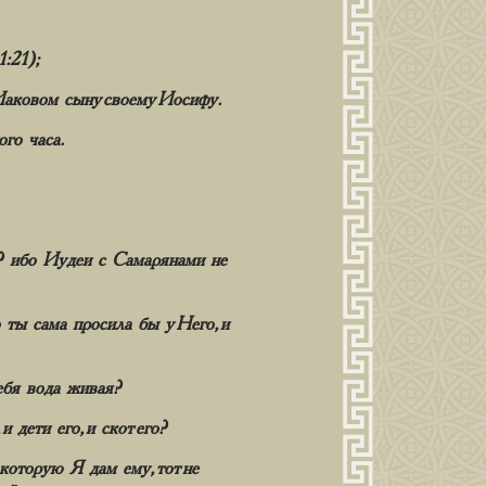
1:21);
 Иаковом сыну своему Иосифу.
го часа.
и? ибо Иудеи с Самарянами не
 ты сама просила бы у Него, и
тебя вода живая?
 дети его, и скот его?
 которую Я дам ему, тот не