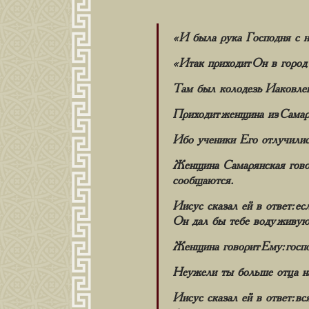
«И была рука Господня с ни
«Итак приходит Он в город 
Там был колодезь Иаковлев.
Приходит женщина из Самари
Ибо ученики Его отлучились
Женщина Самарянская говор
сообщаются.
Иисус сказал ей в ответ: ес
Он дал бы тебе воду живую
Женщина говорит Ему: госпо
Неужели ты больше отца наше
Иисус сказал ей в ответ: вс