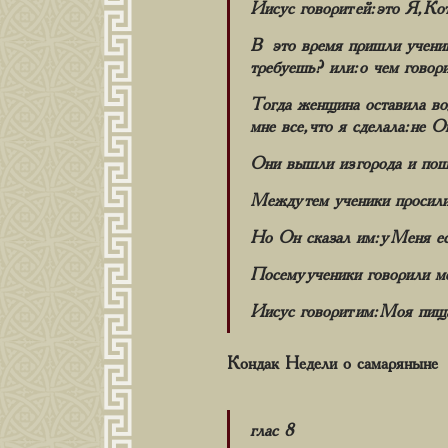
Иисус говорит ей: это Я, К
В это время пришли ученики
требуешь? или: о чем говор
Тогда женщина оставила вод
мне все, что я сделала: не 
Они вышли из города и по
Между тем ученики просили 
Но Он сказал им: у Меня ес
Посему ученики говорили ме
Иисус говорит им: Моя пищ
Кондак Недели о
самаряныне
глас 8