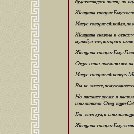
будет жаждать вовек; но во
Женщина говорит Ему: госпо
Иисус говорит ей: пойди, по
Женщина сказала в ответ: у 
мужей, и тот, которого ныне
Женщина говорит Ему: Госп
Отцы наши поклонялись на э
Иисус говорит ей: поверь Мн
Вы не знаете, чему кланяете
Но настанет время и настал
поклонников Отец ищет Себ
Бог есть дух, и поклоняющи
Женщина говорит Ему: знаю, 