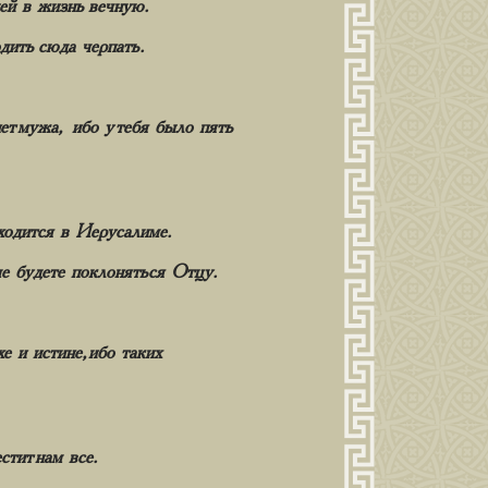
щей в жизнь вечную.
дить сюда черпать.
нет мужа, ибо у тебя было пять
аходится в Иерусалиме.
име будете поклоняться Отцу.
е и истине, ибо таких
стит нам все.