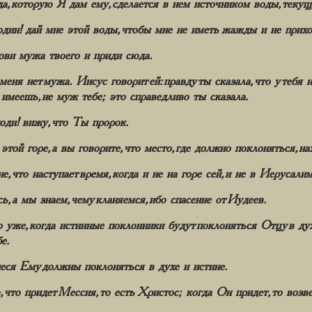
да, которую Я дам ему, сделается в нем источником воды, теку
дин! дай мне этой воды, чтобы мне не иметь жажды и не прихо
зови мужа твоего и приди сюда.
меня нет мужа. Иисус говорит ей: правду ты сказала, что у тебя 
 имеешь, не муж тебе; это справедливо ты сказала.
оди! вижу, что Ты пророк.
той горе, а вы говорите, что место, где должно поклоняться, н
е, что наступает время, когда и не на горе сей, и не в Иерусал
сь, а мы знаем, чему кланяемся, ибо спасение от Иудеев.
о уже, когда истинные поклонники будут поклоняться Отцу в дух
е.
еся Ему должны поклоняться в духе и истине.
что придет Мессия, то есть Христос; когда Он придет, то возве