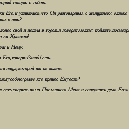
оторый говорю с тобою.
 Его, и удивились, что Он разговаривал с женщиною; однако 
ишь с нею?
онос свой и пошла в город, и говорит людям: пойдите, посмотр
Он ли Христос?
шли к Нему.
Его, говоря: Равви́! ешь.
ть пища, которой вы не знаете.
жду собою: разве кто принес Ему есть?
а есть творить волю Пославшего Меня и совершить дело Его» 