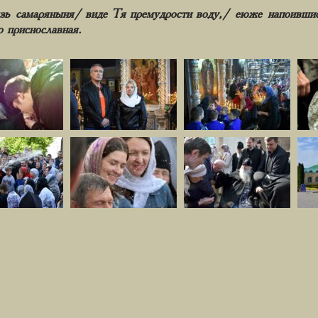
зь самаряныня/ виде Тя премудрости воду,/ еюже напоивши
о приснославная.