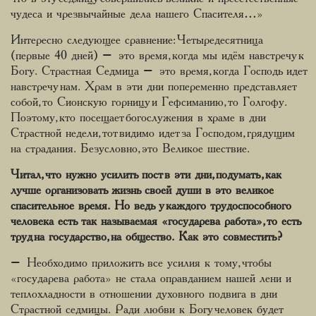
чудеса и чрезвычайные дела нашего Спасителя…»
Интересно следующее сравнение: Четыредесятница
(первые 40 дней) – это время, когда мы идём навстречу к
Богу. Страстная Седмица – это время, когда Господь идет
навстречу нам. Храм в эти дни попеременно представляет
собой, то Сионскую горницу и Гефсиманию, то Голгофу.
Поэтому, кто посещает богослужения в храме в дни
Страстной недели, тот видимо идет за Господом, грядущим
на страдания. Безусловно, это Великое шествие.
Читал, что нужно усилить пост в эти дни, подумать, как
лучше организовать жизнь своей души в это великое
спасительное время. Но ведь у каждого трудоспособного
человека есть так называемая «государева работа», то есть
труд на государство, на общество. Как это совместить?
– Необходимо приложить все усилия к тому, чтобы
«государева работа» не стала оправданием нашей лени и
теплохладности в отношении духовного подвига в дни
Страстной седмицы. Ради любви к Богу человек будет