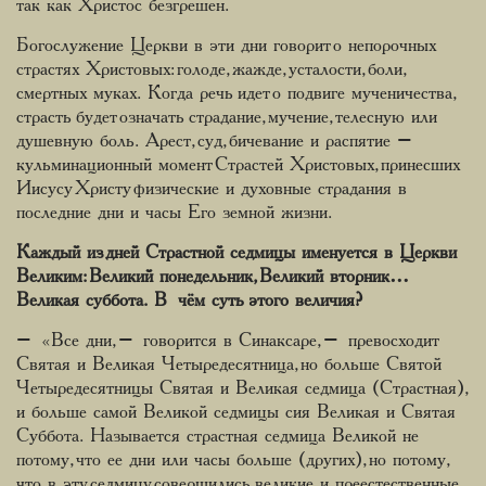
так как Христос безгрешен.
Богослужение Церкви в эти дни говорит о непорочных
страстях Христовых: голоде, жажде, усталости, боли,
смертных муках. Когда речь идет о подвиге мученичества,
страсть будет означать страдание, мучение, телесную или
душевную боль. Арест, суд, бичевание и распятие –
кульминационный момент Страстей Христовых, принесших
Иисусу Христу физические и духовные страдания в
последние дни и часы Его земной жизни.
Каждый из дней Страстной седмицы именуется в Церкви
Великим: Великий понедельник, Великий вторник…
Великая суббота. В чём суть этого величия?
– «Все дни, – говорится в Синаксаре, – превосходит
Святая и Великая Четыредесятница, но больше Святой
Четыредесятницы Святая и Великая седмица (Страстная),
и больше самой Великой седмицы сия Великая и Святая
Суббота. Называется страстная седмица Великой не
потому, что ее дни или часы больше (других), но потому,
что в эту седмицу совершились великие и преестественные