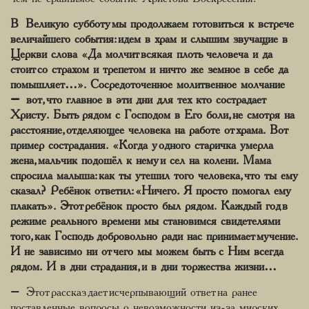
В Великую субботу мы продолжаем готовиться к встрече
величайшего события: идем в храм и слышим звучащие в
Церкви слова «Да молчит всякая плоть человеча и да
стоит со страхом и трепетом и ничто же земное в себе да
помышляет…». Сосредоточенное молитвенное молчание
– вот, что главное в эти дни для тех кто сострадает
Христу. Быть рядом с Господом в Его боли, не смотря на
расстояние, отделяющее человека на работе от храма. Вот
пример сострадания. «Когда у одного старичка умерла
жена, мальчик подошёл к нему и сел на колени. Мама
спросила малыша: как ты утешил того человека, что ты ему
сказал? Ребёнок ответил: «Ничего. Я просто помогал ему
плакать». Этот ребёнок просто был рядом. Каждый год в
режиме реального времени мы становимся свидетелями
того, как Господь добровольно ради нас принимает мучение.
И не зависимо ни от чего мы можем быть с Ним всегда
рядом. И в дни страдания, и в дни торжества жизни…
– Этот рассказ дает исчерпывающий ответ на ранее
поставленные вопросы о невозможности из-за мирских