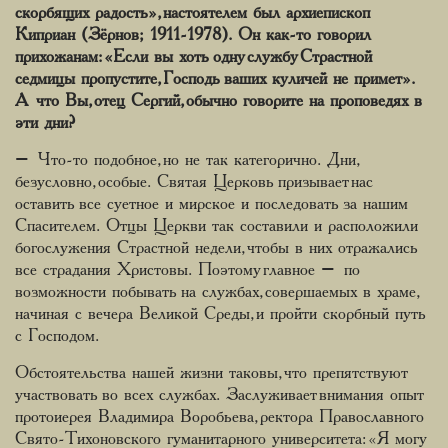
скорбящих радость», настоятелем был архиепископ
Киприан (Зёрнов; 1911-1978). Он как-то говорил
прихожанам: «Если вы хоть одну службу Страстной
седмицы пропустите, Господь ваших куличей не примет».
А что Вы, отец Сергий, обычно говорите на проповедях в
эти дни?
– Что-то подобное, но не так категорично. Дни,
безусловно, особые. Святая Церковь призывает нас
оставить все суетное и мирское и последовать за нашим
Спасителем. Отцы Церкви так составили и расположили
богослужения Страстной недели, чтобы в них отражались
все страдания Христовы. Поэтому главное – по
возможности побывать на службах, совершаемых в храме,
начиная с вечера Великой Среды, и пройти скорбный путь
с Господом.
Обстоятельства нашей жизни таковы, что препятствуют
участвовать во всех службах. Заслуживает внимания опыт
протоиерея Владимира Воробьева, ректора Православного
Свято-Тихоновского гуманитарного университета: «Я могу