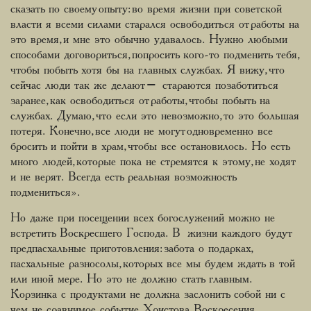
сказать по своему опыту: во время жизни при советской
власти я всеми силами старался освободиться от работы на
это время, и мне это обычно удавалось. Нужно любыми
способами договориться, попросить кого-то подменить тебя,
чтобы побыть хотя бы на главных службах. Я вижу, что
сейчас люди так же делают – стараются позаботиться
заранее, как освободиться от работы, чтобы побыть на
службах. Думаю, что если это невозможно, то это большая
потеря. Конечно, все люди не могут одновременно все
бросить и пойти в храм, чтобы все остановилось. Но есть
много людей, которые пока не стремятся к этому, не ходят
и не верят. Всегда есть реальная возможность
подмениться».
Но даже при посещении всех богослужений можно не
встретить Воскресшего Господа. В жизни каждого будут
предпасхальные приготовления: забота о подарках,
пасхальные разносолы, которых все мы будем ждать в той
или иной мере. Но это не должно стать главным.
Корзинка с продуктами не должна заслонить собой ни с
чем не сравнимое событие Христова Воскресения.