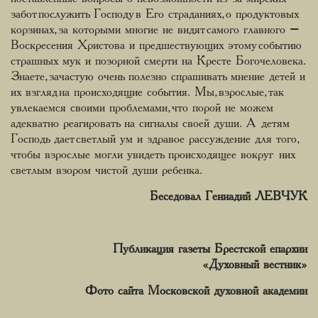
забот послужить Господу в Его страданиях, о продуктовых
корзинах, за которыми многие не видят самого главного –
Воскресения Христова и предшествующих этому событию
страшных мук и позорной смерти на Кресте Богочеловека.
Знаете, зачастую очень полезно спрашивать мнение детей и
их взгляд на происходящие события. Мы, взрослые, так
увлекаемся своими проблемами, что порой не можем
адекватно реагировать на сигналы своей души. А детям
Господь дает светлый ум и здравое рассуждение для того,
чтобы взрослые могли увидеть происходящее вокруг них
светлым взором чистой души ребенка.
Беседовал Геннадий ЛЕВЧУК
Публикация газеты Брестской епархии
«Духовный вестник»
Фото сайта Московской духовной академии