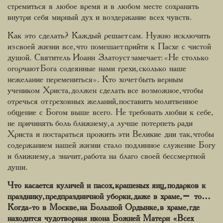
стремиться в любое время и в любом месте сохранять
внутри себя мирный дух и воздержание всех чувств.
Как это сделать? Каждый решает сам. Нужно исключить
из своей жизни все, что помешает прийти к Пасхе с чистой
душой. Святитель Иоанн Златоуст замечает: «Не столько
огорчают Бога содеянные нами грехи, сколько наше
нежелание перемениться». Кто хочет быть верным
учеником Христа, должен сделать все возможное, чтобы
отречься от греховных желаний, поставить молитвенное
общение с Богом выше всего. Не требовать любви к себе,
не причинять боль ближнему, а лучше потерпеть ради
Христа и постараться прожить эти Великие дни так, чтобы
содержанием нашей жизни стало подлинное служение Богу
и ближнему, а значит, работа на благо своей бессмертной
души.
Что касается куличей и пасох, крашеных яиц, подарков к
празднику, предпраздничной уборки, даже в храме, – то…
Когда-то в Москве, на Большой Ордынке, в храме, где
находится чудотворная икона Божией Матери «Всех