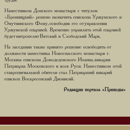
труды.
Наместником Донского монастыря с титулом
«Бронницкий» решено назначить епископа Уржумского и
Омутнинского Фому, освободив его от управления
Уржумской епархией. Временно управлять этой епархией
будет митрополит Вятский и Слободский Марк.
На заседании также принято решение освободить от
должности наместника Новоспасского монастыря г.
Москвы епископа Домодедовского Иоанна, викария
Патриарха Московского и всея Руси. Наместником этой
ставропигиальной обители стал Патриарший викарий
епископ Воскресенский Дионисий.
Редакция портала «Приходы»