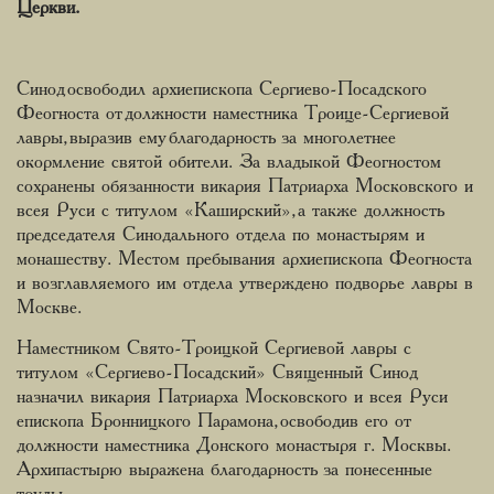
Церкви.
Синод освободил архиепископа Сергиево-Посадского
Феогноста от должности наместника Троице-Сергиевой
лавры, выразив ему благодарность за многолетнее
окормление святой обители. За владыкой Феогностом
сохранены обязанности викария Патриарха Московского и
всея Руси с титулом «Каширский», а также должность
председателя Синодального отдела по монастырям и
монашеству. Местом пребывания архиепископа Феогноста
и возглавляемого им отдела утверждено подворье лавры в
Москве.
Наместником Свято-Троицкой Сергиевой лавры с
титулом «Сергиево-Посадский» Священный Синод
назначил викария Патриарха Московского и всея Руси
епископа Бронницкого Парамона, освободив его от
должности наместника Донского монастыря г. Москвы.
Архипастырю выражена благодарность за понесенные