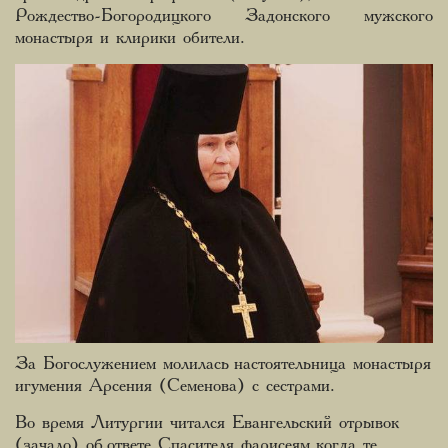
Рождество-Богородицкого Задонского мужского
монастыря и клирики обители.
За Богослужением молилась настоятельница монастыря
игумения Арсения (Семенова) с сестрами.
Во время Литургии читался Евангельский отрывок
(зачало) об ответе Спасителя фарисеям, когда те