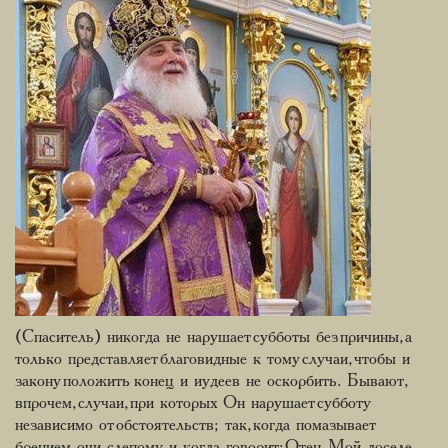
(Спаситель) никогда не нарушает субботы без причины, а
только представляет благовидные к тому случаи, чтобы и
закону положить конец и иудеев не оскорбить. Бывают,
впрочем, случаи, при которых Он нарушает субботу
независимо от обстоятельств; так, когда помазывает
брением очи слепому, и когда говорит: Отец Мой доселе