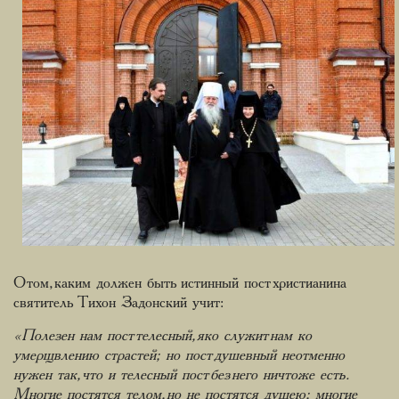
О том, каким должен быть истинный пост христианина
святитель Тихон Задонский учит:
«Полезен нам пост телесный, яко служит нам ко
умерщвлению страстей; но пост душевный неотменно
нужен так, что и телесный пост без него ничтоже есть.
Многие постятся телом, но не постятся душею; многие