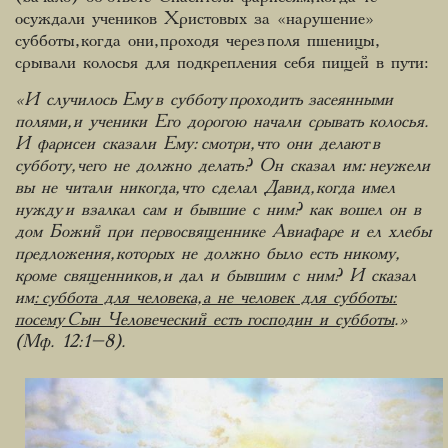
осуждали учеников Христовых за «нарушение»
субботы, когда они, проходя через поля пшеницы,
срывали колосья для подкрепления себя пищей в пути:
«И случилось Ему в субботу проходить засеянными
полями, и ученики Его дорогою начали срывать колосья.
И фарисеи сказали Ему: смотри, что они делают в
субботу, чего не должно делать? Он сказал им: неужели
вы не читали никогда, что сделал Давид, когда имел
нужду и взалкал сам и бывшие с ним? как вошел он в
дом Божий при первосвященнике Авиафаре и ел хлебы
предложения, которых не должно было есть никому,
кроме священников, и дал и бывшим с ним? И сказал
им
: суббота для человека, а не человек для субботы:
посему Сын Человеческий есть господин и субботы
.»
(Мф. 12:1–8).