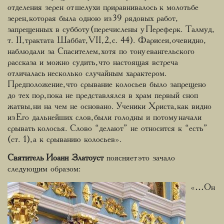
отделения зерен от шелухи приравнивалось к молотьбе
зерен, которая была одною из 39 рядовых работ,
запрещенных в субботу (перечислены у Переферк. Талмуд,
т. II, трактата Шаббат, VII, 2, с. 44). Фарисеи, очевидно,
наблюдали за Спасителем, хотя по тону евангельского
рассказа и можно судить, что настоящая встреча
отличалась несколько случайным характером.
Предположение, что срывание колосьев было запрещено
до тех пор, пока не представлялся в храм первый сноп
жатвы, ни на чем не основано. Ученики Христа, как видно
из Его дальнейших слов, были голодны и потому начали
срывать колосья. Слово “делают” не относится к “есть”
(ст. 1), а к срыванию колосьев».
Святитель Иоанн Златоуст
поясняет это зачало
следующим образом:
«…Он