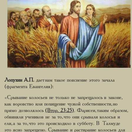
Лопухин А.П.
дает нам такое пояснение этого зачала
(фрагмента Евангелия):
«Срывание колосьев не только не запрещалось в законе,
как воровство или похищение чужой собственности, но
прямо дозволялось
(Втор. 23:25)
. Фарисеи, таким образом,
обвиняли учеников не за то, что они срывали колосья и
ели, а за то, что это происходило в субботу. В Талмуде
это ясно запрещено. Срывание и растирание колосьев для