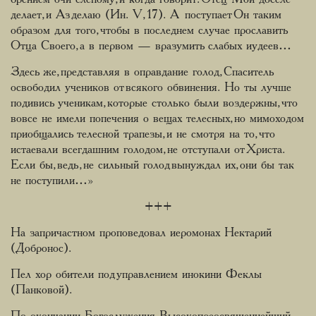
делает, и Аз делаю (Ин. V, 17). А поступает Он таким
образом для того, чтобы в последнем случае прославить
Отца Своего, а в первом — вразумить слабых иудеев…
Здесь же, представляя в оправдание голод, Спаситель
освободил учеников от всякого обвинения. Но ты лучше
подивись ученикам, которые столько были воздержны, что
вовсе не имели попечения о вещах телесных, но мимоходом
приобщались телесной трапезы, и не смотря на то, что
истаевали всегдашним голодом, не отступали от Христа.
Если бы, ведь, не сильный голод вынуждал их, они бы так
не поступили…»
+++
На запричастном проповедовал иеромонах Нектарий
(Добронос).
Пел хор обители под управлением инокини Феклы
(Панковой).