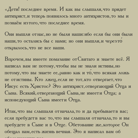
«Дети! последнее время. И как вы слышали, что придет
антихрист, и теперь появилось много антихристов, то мы и
познаём из того, что последнее время.
Они вышли от нас, но не были наши: ибо если бы они были
наши, то остались бы с нами; но они вышли, и через то́
открылось, что не все наши.
Впрочем, вы имеете помазание от Святаго и знаете всё. Я
написал вам не потому, чтобы вы не знали истины, но
потому, что вы знаете ее, равно как и то́, что всякая ложь
не от истины. Кто лжец, если не тот, кто отвергает, что
Иисус есть Христос? Это антихрист, отвергающий Отца и
Сына. Всякий, отвергающий Сына, не имеет и Отца; а
исповедующий Сына имеет и Отца.
Итак, что вы слышали от начала, то и да пребывает в вас;
если пребудет в вас то, что вы слышали от начала, то и вы
пребудете в Сыне и в Отце. Обетование же, которое Он
обещал нам, есть жизнь вечная. Это я написал вам об