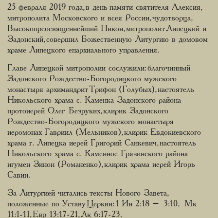
25 февраля 2019 года, в день памяти святителя Алексия,
митрополита Московского и всея России, чудотворца,
Высокопреосвященнейший Никон, митрополит Липецкий и
Задонский, совершил Божественную Литургию в домовом
храме Липецкого епархиального управления.
Главе Липецкой митрополии сослужили: благочинный
Задонского Рождество-Богородицкого мужского
монастыря архимандрит Трифон (Голубых), настоятель
Никольского храма с. Каменка Задонского района
протоиерей Олег Безруких, клирик Задонского
Рождество-Богородицкого мужского монастыря
иеромонах Гавриил (Мельников), клирик Евдокиевского
храма г. Липецка иерей Григорий Санкевич, настоятель
Никольского храма с. Каменное Грязинского района
игумен Зинон (Романенко), клирик храма иерей Игорь
Савин.
За Литургией читались тексты Нового Завета,
положенные по Уставу Церкви: 1 Ин 2:18 – 3:10, Мк
11:1-11, Евр 13:17-21, Лк 6:17-23.