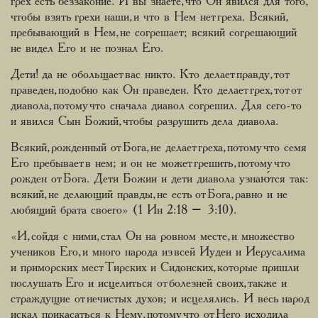
грех есть беззаконие. И вы знаете, что Он явился для того,
чтобы взять грехи наши, и что в Нем нет греха. Всякий,
пребывающий в Нем, не согрешает; всякий согрешающий
не видел Его и не познал Его.
Дети! да не обольщает вас никто. Кто делает правду, тот
праведен, подобно как Он праведен. Кто делает грех, тот от
диавола, потому что сначала диавол согрешил. Для сего-то
и явился Сын Божий, чтобы разрушить дела диавола.
Всякий, рожденный от Бога, не делает греха, потому что семя
Его пребывает в нем; и он не может грешить, потому что
рожден от Бога. Дети Божии и дети диавола узнаю́тся так:
всякий, не делающий правды, не есть от Бога, равно и не
любящий брата своего» (1 Ин 2:18 – 3:10).
«И, сойдя с ними, стал Он на ровном месте, и множество
учеников Его, и много народа из всей Иудеи и Иерусалима
и приморских мест Тирских и Сидонских, которые пришли
послушать Его и исцелиться от болезней своих, также и
страждущие от нечистых духов; и исцелялись. И весь народ
искал прикасаться к Нему, потому что от Него исходила