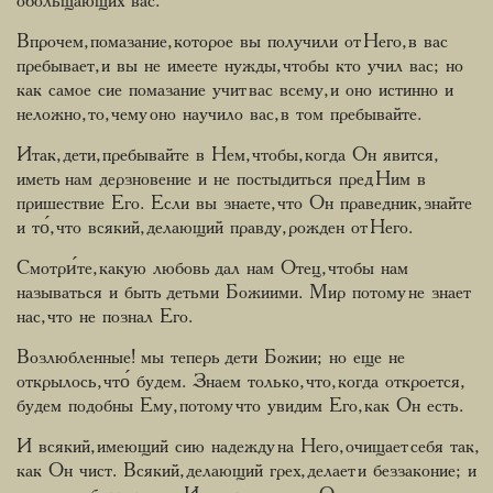
обольщающих вас.
Впрочем, помазание, которое вы получили от Него, в вас
пребывает, и вы не имеете нужды, чтобы кто учил вас; но
как самое сие помазание учит вас всему, и оно истинно и
неложно, то, чему оно научило вас, в том пребывайте.
Итак, дети, пребывайте в Нем, чтобы, когда Он явится,
иметь нам дерзновение и не постыдиться пред Ним в
пришествие Его. Если вы знаете, что Он праведник, знайте
и то́, что всякий, делающий правду, рожден от Него.
Смотри́те, какую любовь дал нам Отец, чтобы нам
называться и быть детьми Божиими. Мир потому не знает
нас, что не познал Его.
Возлюбленные! мы теперь дети Божии; но еще не
открылось, что́ будем. Знаем только, что, когда откроется,
будем подобны Ему, потому что увидим Его, как Он есть.
И всякий, имеющий сию надежду на Него, очищает себя так,
как Он чист. Всякий, делающий грех, делает и беззаконие; и