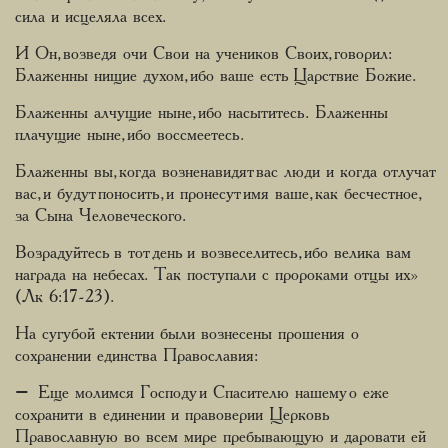
сила и исцеляла всех.
И Он, возведя очи Свои на учеников Своих, говорил:
Блаженны нищие духом, ибо ваше есть Царствие Божие.
Блаженны алчущие ныне, ибо насытитесь. Блаженны
плачущие ныне, ибо воссмеетесь.
Блаженны вы, когда возненавидят вас люди и когда отлучат
вас, и будут поносить, и пронесут имя ваше, как бесчестное,
за Сына Человеческого.
Возрадуйтесь в тот день и возвеселитесь, ибо велика вам
награда на небесах. Так поступали с пророками отцы их»
(Лк 6:17-23).
На сугубой ектении были вознесены прошения о
сохранении единства Православия:
– Еще молимся Господу и Спасителю нашему о еже
сохранити в единении и правоверии Церковь
Православную во всем мире пребывающую и даровати ей