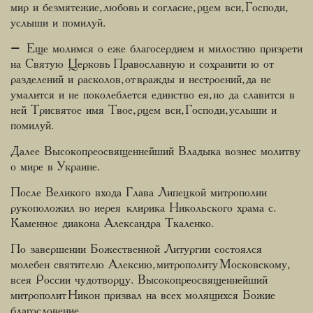
мир и безмятежие, любовь и согласие, рцем вси, Господи,
услыши и помилуй.
– Еще молимся о еже благосердием и милостию призрети
на Святую Церковь Пр­­­авославную и сохранити ю от
разделений и расколов, от вражды и нестроений, да не
умалится и не поколеблется единство ея, но да славится в
ней Трисвятое имя Твое, рцем вси, Господи, услыши и
помилуй.
Далее Высокопреосвященнейший Владыка вознес молитву
о мире в Украине.
После Великого входа Глава Липецкой митрополии
рукоположил во иерея клирика Никольского храма с.
Каменное диакона Александра Ткаленко.
По завершении Божественной Литургии состоялся
молебен святителю Алексию, митрополиту Московскому,
всея России чудотворцу. Высокопреосвященнейший
митрополит Никон призвал на всех молящихся Божие
благословение.