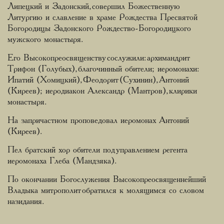
Липецкий и Задонский, совершил Божественную
Литургию и славление в храме Рождества Пресвятой
Богородицы Задонского Рождество-Богородицкого
мужского монастыря.
Его Высокопреосвященству сослужили: архимандрит
Трифон (Голубых), благочинный обители; иеромонахи:
Ипатий (Хомицкий), Феодорит (Сухинин), Антоний
(Киреев); иеродиакон Александр (Мантров), клирики
монастыря.
На запричастном проповедовал иеромонах Антоний
(Киреев).
Пел братский хор обители под управлением регента
иеромонаха Глеба (Мандзяка).
По окончании Богослужения Высокопреосвященнейший
Владыка митрополит обратился к молящимся со словом
назидания.