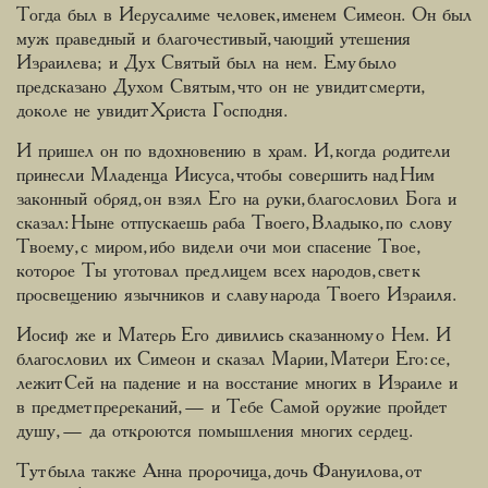
Тогда был в Иерусалиме человек, именем Симеон. Он был
муж праведный и благочестивый, чающий утешения
Израилева; и Дух Святый был на нем. Ему было
предсказано Духом Святым, что он не увидит смерти,
доколе не увидит Христа Господня.
И пришел он по вдохновению в храм. И, когда родители
принесли Младенца Иисуса, чтобы совершить над Ним
законный обряд, он взял Его на руки, благословил Бога и
сказал: Ныне отпускаешь раба Твоего, Владыко, по слову
Твоему, с миром, ибо видели очи мои спасение Твое,
которое Ты уготовал пред лицем всех народов, свет к
просвещению язычников и славу народа Твоего Израиля.
Иосиф же и Матерь Его дивились сказанному о Нем. И
благословил их Симеон и сказал Марии, Матери Его: се,
лежит Сей на падение и на восстание многих в Израиле и
в предмет пререканий, — и Тебе Самой оружие пройдет
душу, — да откроются помышления многих сердец.
Тут была также Анна пророчица, дочь Фануилова, от