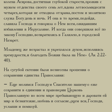
колена Асирова, достигшая глубокой старости, прожив с
мужем от девства своего семь лет, вдова лет восьмидесяти
четырех, которая не отходила от храма, постом и молитвою
служа Богу день и ночь. И она в то время, подойдя,
славила Господа и говорила о Нем всем, ожидавшим
избавления в Иерусалиме. И когда они совершили всё по
закону Господню, возвратились в Галилею, в город свой
Назарет.
Младенец же возрастал и укреплялся духом, исполняясь
премудрости, и благодать Божия была на Нем» (Лк 2:22-
40).
На сугубой ектении были вознесены прошения о
сохранении единства Православия:
– Еще молимся Господу и Спасителю нашему о еже
сохранити в единении и правоверии Церковь
Православную во всем мире пребывающую и даровати ей
мир и безмятежие, любовь и согласие, рцем вси, Господи,
услыши и помилуй.