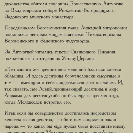
духовенства обители совершил Божественную Литургию
во Владимирском соборе Рождество-Богородицкого
Задонского мужского монастыря.
Перед началом Богослужения глава Липецкой митрополии
поклонился честным мощам святителя Тихона, епископа
Воронежского и Задонского чудотворца.
За Литургией читались тексты Священного Писания,
положенные в этот день по Уставу Церкви:
«Без всякого же прекословия меньший благословляется
бо́льшим. И здесь десятины берут человеки смертные, а
там — имеющий о себе свидетельство, что он живет. И,
так сказать, сам Левий, принимающий десятины, в лице
Авраама дал десятину: ибо он был еще в чреслах отца,
когда Мелхиседек встретил его.
Итак, если бы совершенство достигалось посредством
левитского священства, — ибо с ним сопряжен закон
народа, — то какая бы еще нужда была восставать иному
священнику по чину Мелхиседека, а не по чину Аарона