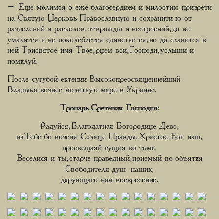
– Еще молимся о еже благосердием и милостию призрети
на Святую Церковь Пр­­­авославную и сохранити ю от
разделений и расколов, от вражды и нестроений, да не
умалится и не поколеблется единство ея, но да славится в
ней Трисвятое имя Твое, рцем вси, Господи, услыши и
помилуй.
После сугубой ектении Высокопреосвященнейший
Владыка вознес молитву о мире в Украине.
Тропарь Сретения Господня:
Радуйся, Благодатная Богородице Дево,
из Тебе бо возсия Солнце Правды, Христос Бог наш,
просвещаяй сущия во тьме.
Веселися и ты, старче праведный, приемый во объятия
Свободителя душ наших,
дарующаго нам воскресение.