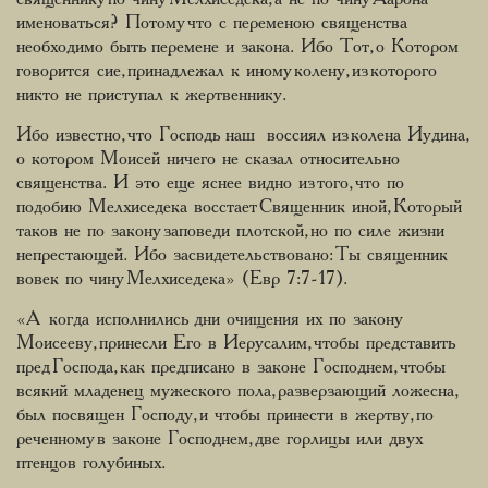
именоваться? Потому что с переменою священства
необходимо быть перемене и закона. Ибо Тот, о Котором
говорится сие, принадлежал к иному колену, из которого
никто не приступал к жертвеннику.
Ибо известно, что Господь наш воссиял из колена Иудина,
о котором Моисей ничего не сказал относительно
священства. И это еще яснее видно из того, что по
подобию Мелхиседека восстает Священник иной, Который
таков не по закону заповеди плотской, но по силе жизни
непрестающей. Ибо засвидетельствовано: Ты священник
вовек по чину Мелхиседека» (Евр 7:7-17).
«А когда исполнились дни очищения их по закону
Моисееву, принесли Его в Иерусалим, чтобы представить
пред Господа, как предписано в законе Господнем, чтобы
всякий младенец мужеского пола, разверзающий ложесна,
был посвящен Господу, и чтобы принести в жертву, по
реченному в законе Господнем, две горлицы или двух
птенцов голубиных.