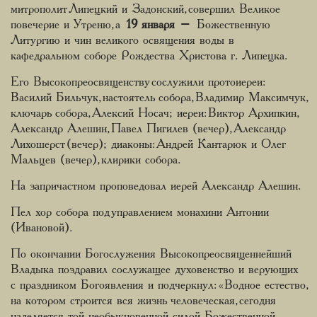
митрополит Липецкий и Задонский, совершил Великое
повечерие и Утреню, а
19 января
– Божественную
Литургию и чин великого освящения воды в
кафедральном соборе Рождества Христова г. Липецка.
Его Высокопреосвященству сослужили протоиереи:
Василий Бильчук, настоятель собора, Владимир Максимчук,
ключарь собора, Алексий Носач; иереи: Виктор Архипкин,
Александр Алешин, Павел Пигилев (вечер), Александр
Лихошерст (вечер); диаконы: Андрей Кантарюк и Олег
Мальцев (вечер), клирики собора.
На запричастном проповедовал иерей Александр Алешин.
Пел хор собора под управлением монахини Антонии
(Ивановой).
По окончании Богослужения Высокопреосвященнейший
Владыка поздравил сослужащее духовенство и верующих
с праздником Богоявления и подчеркнул: «Водное естество,
на котором строится вся жизнь человеческая, сегодня
наделяется той необыкновенной силой Божественной