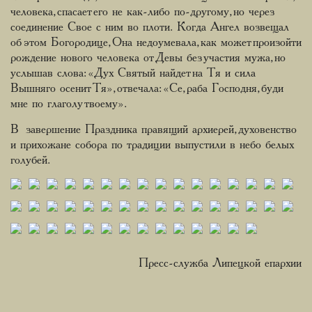
человека, спасает его не как-либо по-другому, но через
соединение Свое с ним во плоти. Когда Ангел возвещал
об этом Богородице, Она недоумевала, как может произойти
рождение нового человека от Девы без участия мужа, но
услышав слова: «Дух Святый найдет на Тя и сила
Вышняго осенит Тя», отвечала: «Се, раба Господня, буди
мне по глаголу твоему».
В завершение Праздника правящий архиерей, духовенство
и прихожане собора по традиции выпустили в небо белых
голубей.
Пресс-служба Липецкой епархии