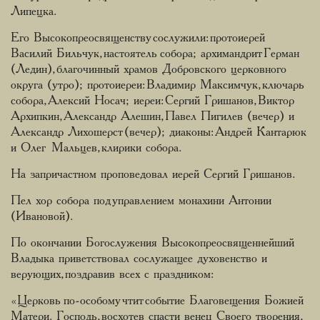
Липецка.
Его Высокопреосвященству сослужили: протоиерей
Василий Бильчук, настоятель собора; архимандрит Герман
(Ледин), благочинный храмов Добровского церковного
округа (утро); протоиереи: Владимир Максимчук, ключарь
собора, Алексий Носач; иереи: Сергий Гришанов, Виктор
Архипкин, Александр Алешин, Павел Пигилев (вечер) и
Александр Лихошерст (вечер); диаконы: Андрей Кантарюк
и Олег Мальцев, клирики собора.
На запричастном проповедовал иерей Сергий Гришанов.
Пел хор собора под управлением монахини Антонии
(Ивановой).
По окончании Богослужения Высокопреосвященнейший
Владыка приветствовал сослужащее духовенство и
верующих, поздравив всех с праздником:
«Церковь по-особому чтит событие Благовещения Божией
Матери. Господь, восхотев спасти венец Своего творения,