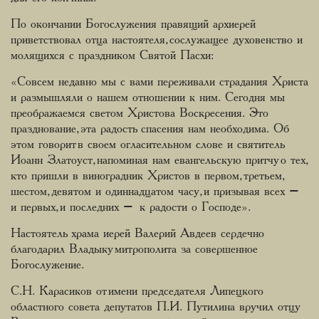
По окончании Богослужения правящий архиерей
приветствовал отца настоятеля, сослужащее духовенство и
молящихся с праздником Святой Пасхи:
«Совсем недавно мы с вами переживали страдания Христа
и размышляли о нашем отношении к ним. Сегодня мы
преображаемся светом Христова Воскресения. Это
празднование, эта радость спасения нам необходима. Об
этом говорит в своем огласительном слове и святитель
Иоанн Златоуст, напоминая нам евангельскую притчу о тех,
кто пришли в виноградник Христов в первом, третьем,
шестом, девятом и одиннадцатом часу, и призывая всех –
и первых, и последних – к радости о Господе».
Настоятель храма иерей Валерий Авдеев сердечно
благодарил Владыку митрополита за совершенное
Богослужение.
С.Н. Карасиков от имени председателя Липецкого
областного совета депутатов П.И. Путилина вручил отцу