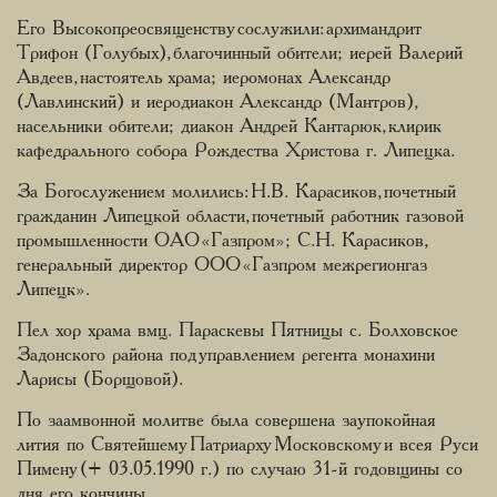
Его Высокопреосвященству сослужили: архимандрит
Трифон (Голубых), благочинный обители; иерей Валерий
Авдеев, настоятель храма; иеромонах Александр
(Лавлинский) и иеродиакон Александр (Мантров),
насельники обители; диакон Андрей Кантарюк, клирик
кафедрального собора Рождества Христова г. Липецка.
За Богослужением молились: Н.В. Карасиков, почетный
гражданин Липецкой области, почетный работник газовой
промышленности ОАО «Газпром»; С.Н. Карасиков,
генеральный директор ООО «Газпром межрегионгаз
Липецк».
Пел хор храма вмц. Параскевы Пятницы с. Болховское
Задонского района под управлением регента монахини
Ларисы (Борщовой).
По заамвонной молитве была совершена заупокойная
лития по Святейшему Патриарху Московскому и всея Руси
Пимену (+ 03.05.1990 г.) по случаю 31-й годовщины со
дня его кончины.