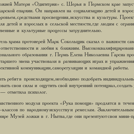
Божией Матери «Одигитрия» с. Шерья в Пермском крае запуст
карской епархии. Он направлен на социализацию детей и взро
овьем, средствами просвещения, искусства и культуры. Проект
для детей и взрослых в сельской местности, где людям с огр
венные и культурные процессы затруднительно.
тель храма протоиерей Марк Сокольщик сказал о важности сам
е ответственности и любви к ближним. Высококвалифицированны
нального образования г. Пермь Елена Николаевна Гарсиа прове
старшего звена участвовали в развивающих играх и упражнени
ктивной коммуникации, саморегуляции и командной работы.
ть ребят в происходящем, необходимо подобрать индивидуальны
овать свои силы и ощутить свой внутренний потенциал, создать
 — отметила психолог.
авственного модуля проекта «Рука помощи» продлятся в течен
-классов по народному искусству и ремеслам. Заключительным 
мире Музей ложки в г. Нытва, где они презентуют свои мини-п