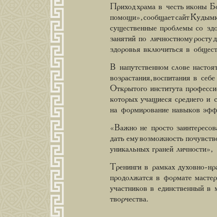
Приход храма в честь иконы 
помощи», сообщает сайт Кудым
существенные проблемы со здор
занятий по личностному росту 
здоровья включиться в общест
В напутственном слове настоя
возрастания, воспитания в себ
Открытого института профессио
которых учащиеся среднего и 
на формирование навыков эффе
«Важно не просто заинтересова
дать ему возможность почувств
уникальных граней личности»,
Тренинги в рамках духовно-нр
продолжатся в формате мастер
участников в единственный в 
творчества.