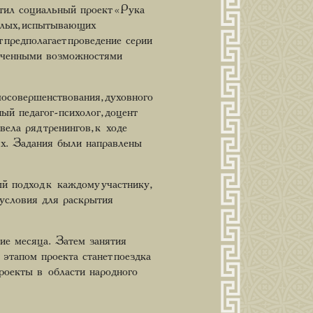
ил социальный проект «Рука
слых, испытывающих
 предполагает проведение серии
аниченными возможностями
осовершенствования, духовного
й педагог-психолог, доцент
ла ряд тренингов, к ходе
ях. Задания были направлены
й подход к каждому участнику,
 условия для раскрытия
ие месяца. Затем занятия
этапом проекта станет поездка
роекты в области народного