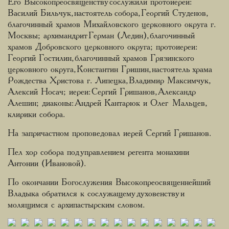
Его Высокопреосвященству сослужили протоиереи:
Василий Бильчук, настоятель собора, Георгий Студенов,
благочинный храмов Михайловского церковного округа г.
Москвы; архимандрит Герман (Ледин), благочинный
храмов Добровского церковного округа; протоиереи:
Георгий Гостилин, благочинный храмов Грязинского
церковного округа, Константин Гришин, настоятель храма
Рождества Христова г. Липецка, Владимир Максимчук,
Алексий Носач; иереи: Сергий Гришанов, Александр
Алешин; диаконы: Андрей Кантарюк и Олег Мальцев,
клирики собора.
На запричастном проповедовал иерей Сергий Гришанов.
Пел хор собора под управлением регента монахини
Антонии (Ивановой).
По окончании Богослужения Высокопреосвященнейший
Владыка обратился к сослужащему духовенству и
молящимся с архипастырским словом.