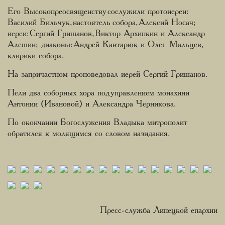
Его Высокопреосвященству сослужили протоиереи:
Василий Бильчук, настоятель собора, Алексий Носач;
иереи: Сергий Гришанов, Виктор Архипкин и Александр
Алешин; диаконы: Андрей Кантарюк и Олег Мальцев,
клирики собора.
На запричастном проповедовал иерей Сергий Гришанов.
Пели два соборных хора под управлением монахини
Антонии (Ивановой) и Александра Черникова.
По окончании Богослужения Владыка митрополит
обратился к молящимся со словом назидания.
Пресс-служба Липецкой епархии