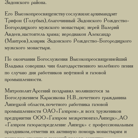
Задонского района.
Его Высокопреосвященству сослужили: архимандрит
Трифон (Голубых), благочинный Задонского Рождество-
Богородицкого мужского монастыря; иерей Валерий
Авдеев, настоятель храма; иеродиакон Александр
(Мантров), клирик Задонского Рождество-Богородицкого
мужского монастыря.
По окончании Богослужения Высокопреосвященнейший
Владыка совершил чин благодарственного молебного пения
по случаю дня работников нефтяной и газовой
промышленности.
Митрополит Арсений поздравил молившегося за
Богослужением Карасикова Н.В., почетного гражданина
Липецкой области, почетного работника газовой
промышленности ОАО «Газпром», и всех тружеников
предприятия ООО «Газпром межрегионгаз Липецк», АО
«Газпром газораспределение Липецк» с профессиональным
праздником, отметив их активную помощь монастырям и