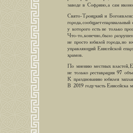
заводе в Софрино, а сам иконо
Свято-Троицкий и Богоявленск
города, сообщает епархиальный
у которого есть не только про
Что-то, конечно, было разруше
не просто юбилей города, но 
управляющий Енисейской епарх
храмов.
По мнению местных властей, Е
не только реставрация 97 объ
К празднованию юбилея заплан
В 2019 году часть Енисейска