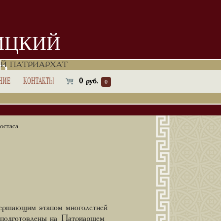
ИЦКИЙ
Ь
Й ПАТРИАРХАТ
НИЕ
КОНТАКТЫ
0
руб.
0
остаса
вершающим этапом многолетней
и подготовлены на Патриаршем