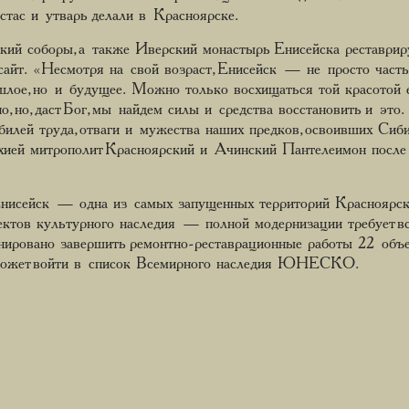
стас и утварь делали в Красноярске.
ий соборы, а также Иверский монастырь Енисейска реставрир
 сайт. «Несмотря на свой возраст, Енисейск — не просто часть 
шлое, но и будущее. Можно только восхищаться той красотой 
но, но, даст Бог, мы найдем силы и средства восстановить и э
юбилей труда, отваги и мужества наших предков, освоивших Си
ией митрополит Красноярский и Ачинский Пантелеимон после
нисейск — одна из самых запущенных территорий Красноярско
ектов культурного наследия — полной модернизации требует в
ировано завершить ремонтно-реставрационные работы 22 объе
 может войти в список Всемирного наследия ЮНЕСКО.