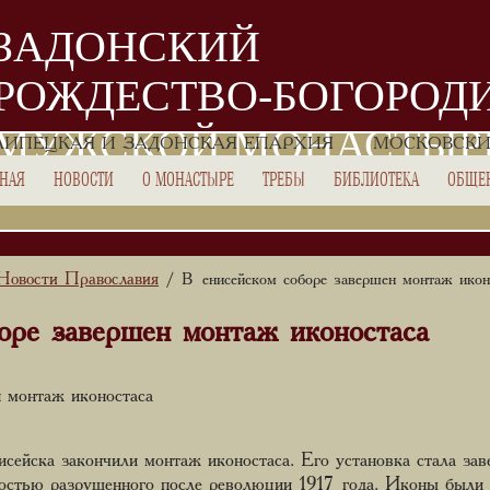
ЗАДОНСКИЙ
РОЖДЕСТВО-БОГОРОД
МУЖСКОЙ МОНАСТЫР
ЛИПЕЦКАЯ И ЗАДОНСКАЯ ЕПАРХИЯ
МОСКОВСКИ
ВНАЯ
НОВОСТИ
О МОНАСТЫРЕ
ТРЕБЫ
БИБЛИОТЕКА
ОБЩЕ
Новости Православия
/ В енисейском соборе завершен монтаж икон
оре завершен монтаж иконостаса
 монтаж иконостаса
ейска закончили монтаж иконостаса. Его установка стала за
лностью разрушенного после революции 1917 года. Иконы был