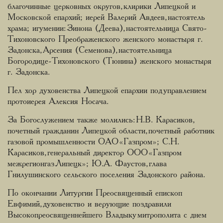
благочинные церковных округов, клирики Липецкой и
Московской епархий; иерей Валерий Авдеев, настоятель
храма; игумении: Зинона (Деева), настоятельница Свято-
Тихоновского Преображенского женского монастыря г.
Задонска, Арсения (Семенова), настоятельница
Богородице-Тихоновского (Тюнина) женского монастыря
г. Задонска.
Пел хор духовенства Липецкой епархии под управлением
протоиерея Алексия Носача.
За Богослужением также молились: Н.В. Карасиков,
почетный гражданин Липецкой области, почетный работник
газовой промышленности ОАО «Газпром»; С.Н.
Карасиков, генеральный директор ООО «Газпром
межрегионгаз Липецк»; Ю.А. Фаустов, глава
Гнилушинского сельского поселения Задонского района.
По окончании Литургии Преосвященный епископ
Евфимий, духовенство и верующие поздравили
Высокопреосвященнейшего Владыку митрополита с днем