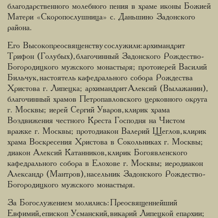
благодарственного молебного пения в храме иконы Божией
Матери «Скоропослушница» с. Даньшино Задонского
района.
Его Высокопреосвященству сослужили: архимандрит
Трифон (Голубых), благочинный Задонского Рождество-
Богородицкого мужского монастыря; протоиерей Василий
Бильчук, настоятель кафедрального собора Рождества
Христова г. Липецка; архимандрит Алексий (Вылажанин),
благочинный храмов Петропавловского церковного округа
г. Москвы; иерей Сергий Уваров, клирик храма
Воздвижения честного Креста Господня на Чистом
вражке г. Москвы; протодиакон Валерий Щеглов, клирик
храма Воскресения Христова в Сокольниках г. Москвы;
диакон Алексий Катанников, клирик Богоявленского
кафедрального собора в Елохове г. Москвы; иеродиакон
Александр (Мантров), насельник Задонского Рождество-
Богородицкого мужского монастыря.
За Богослужением молились: Преосвященнейший
Евфимий, епископ Усманский, викарий Липецкой епархии;