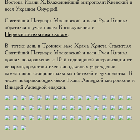
Востока Иоанн X, Блаженнейший митрополит Киевский и
всея Украины Онуфрий.
Святейший Патриарх Московский и всея Руси Кирилл
обратился к участникам Богослужения с
Первосвятительским словом
.
В тот же день в Тронном зале Храма Христа Спасителя
Святейший Патриарх Московский и всея Руси Кирилл
принял поздравления с 10-й годовщиной интронизации от
иерархов, представителей синодальных учреждений,
наместников ставропигиальных обителей и духовенства. В
числе поздравляющих были Глава Липецкой митрополии и
Викарий Липецкой епархии.