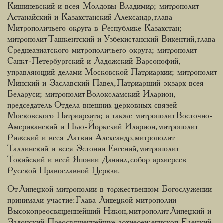
Кишиневский и всея Молдовы Владимир; митрополит
Астанайский и Казахстанский Александр, глава
Митрополичьего округа в Республике Казахстан;
митрополит Ташкентский и Узбекистанский Викентий, глава
Среднеазиатского митрополичьего округа; митрополит
Санкт-Петербургский и Ладожский Варсонофий,
управляющий делами Московской Патриархии; митрополит
Минский и Заславский Павел, Патриарший экзарх всея
Беларуси; митрополит Волоколамский Иларион,
председатель Отдела внешних церковных связей
Московского Патриархата; а также митрополит Восточно-
Американский и Нью-Йоркский Иларион, митрополит
Рижский и всея Латвии Александр, митрополит
Таллинский и всея Эстонии Евгений, митрополит
Токийский и всей Японии Даниил, собор архиереев
Русской Православной Церкви.
От Липецкой митрополии в торжественном Богослужении
принимали участие: Глава Липецкой митрополии
Высокопреосвященнейший Никон, митрополит Липецкий и
Задонский, Преосвященнейшие архиереи: епископ Елецкий