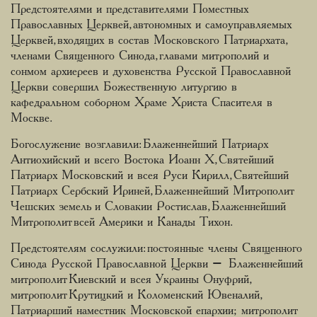
Предстоятелями и представителями Поместных
Православных Церквей, автономных и самоуправляемых
Церквей, входящих в состав Московского Патриархата,
членами Священного Синода, главами митрополий и
сонмом архиереев и духовенства Русской Православной
Церкви совершил Божественную литургию в
кафедральном соборном Храме Христа Спасителя в
Москве.
Богослужение возглавили: Блаженнейший Патриарх
Антиохийский и всего Востока Иоанн X, Святейший
Патриарх Московский и всея Руси Кирилл, Святейший
Патриарх Сербский Ириней, Блаженнейший Митрополит
Чешских земель и Словакии Ростислав, Блаженнейший
Митрополит всей Америки и Канады Тихон.
Предстоятелям сослужили: постоянные члены Священного
Синода Русской Православной Церкви – Блаженнейший
митрополит Киевский и всея Украины Онуфрий,
митрополит Крутицкий и Коломенский Ювеналий,
Патриарший наместник Московской епархии; митрополит