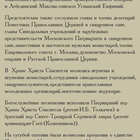
и Лебедянский Максим, епископ Усманский Евфимий.
Предстоятелям также сослужили главы и члены делегаций
Поместных Православных Церквей в священном сане,
главы Синодальных учреждений и зарубежных
представительств Московского Патриархата в священном
сане, наместники и настоятели мужских монастырей, члены
Епархиального совета г. Москвы, духовенство Московской
епархии и Русской Православной Церкви.
В Храме Христа Спасителя молились игумены и
игумении монастырей, сотрудники синодальных учреждений,
священнослужители, представители православных
молодежных организаций, многочисленные верующие.
Богослужебные песнопения исполнили Патриарший хор
Храма Христа Спасителя (регент И.Б. Толкачев) и
братский хор Свято-Троицкой Сергиевой лавры (регент
архимандрит Глеб (Кожевников)).
На сугубой ектении были вознесены прошения о единстве