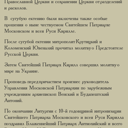
Православной Церкви и сохранении Церкви от разделений
и расколов.
В сугубую ектению были включены также особые
прошения о ныне чествуемом Святейшем Патриархе
Московском и всея Руси Кирилле.
После сугубой ектении митрополит Крутицкий и
Коломенский Ювеналий прочитал молитву о Предстоятеле
Русской Церкви.
Затем Святейший Патриарх Кирилл совершил молитву о
мире на Украине.
Проповедь перед причастием произнес руководитель
Управления Московской Патриархии по зарубежным
учреждениям архиепископ Венский и Будапештский
Антоний.
По окончании Литургии с 10-й годовщиной интронизации
Святейшего Патриарха Московского и всея Руси Кирилла
поздравил Блаженнейший Патриарх Антиохийский и всего