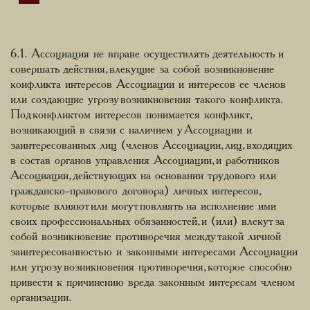
6.1. Ассоциация не вправе осуществлять деятельность и
совершать действия, влекущие за собой возникновение
конфликта интересов Ассоциации и интересов ее членов
или создающие угрозу возникновения такого конфликта.
Под конфликтом интересов понимается конфликт,
возникающий в связи с наличием у Ассоциации и
заинтересованных лиц (членов Ассоциации, лиц, входящих
в состав органов управления Ассоциации, и работников
Ассоциации, действующих на основании трудового или
гражданско-правового договора) личных интересов,
которые влияют или могут повлиять на исполнение ими
своих профессиональных обязанностей, и (или) влекут за
собой возникновение противоречия между такой личной
заинтересованностью и законными интересами Ассоциации
или угрозу возникновения противоречия, которое способно
привести к причинению вреда законным интересам членом
организации.