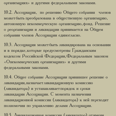
организациях» и другими федеральными законами.
10.2. Ассоциация, по решению Общего собрания членов
может быть преобразована в общественную организацию,
автономную некоммерческую организацию, фонд. Решение
о реорганизации и ликвидации принимается на Общем
собрании членов Ассоциации единогласно.
10.3. Ассоциация может быть ликвидирована на основании
и в порядке, которые предусмотрены Гражданским
кодексом Российской Федерации, Федеральным законом
«О некоммерческих организациях» и другими
федеральными законами.
10.4. Общее собрание Ассоциации принявшее решение о
ликвидации, назначает ликвидационную комиссию
(ликвидатора) и устанавливает порядок и сроки
ликвидации Ассоциации. С момента назначения
ликвидационной комиссии (ликвидатора) к ней переходят
полномочия по управлению делами Ассоциации.
10.5. Ликвидационная комиссия (ликвидатор) от имени