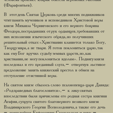
(Фарафонтьев).
В этот день Святая Церковь среди многих подвижников
чтит память мучеников и исповедников Христовой веры
князя Михаила Черниговского и его верного боярина
Феодора, пострадавших от рук ордынцев, требовавших от
них исполнения языческого обряда, но получивших
решительный отказ: «Христианин кланяется только Богу,
Творцу мира, а не твари. Я готов поклониться царю, так
как ему Бог вручил судьбу земных царств, но, как
христианин, не могу поклоняться идолам». Подвигу князя
последовал и его преданный слуга, – отвергнув льстивое
предложение занять княжеский престол в обмен на
отступление от истинной веры.
На святом князе сбылось слово псалмопевца-царя Давида:
«Род праведных благословится», – к лику святых
впоследствии были причислены его родная сестра княгиня
Агафия, супруга святого благоверного великого князя
Владимирского Георгия Всеволодовича, а также его дочь
– преподобная Евфросиния Суздальская и внук –