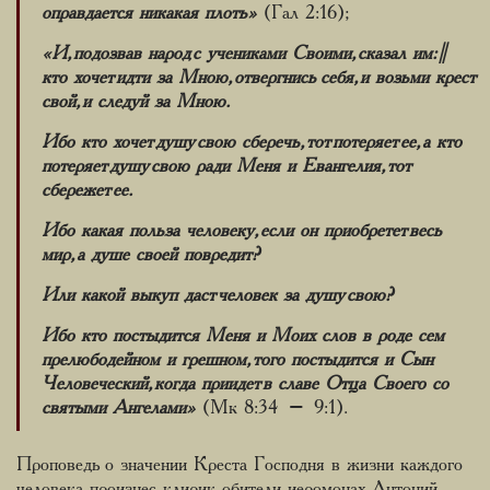
оправдается никакая плоть»
(Гал 2:16);
«И, подозвав народ с учениками Своими, сказал им: ||
кто хочет идти за Мною, отвергнись себя, и возьми крест
свой, и следуй за Мною.
Ибо кто хочет душу свою сберечь, тот потеряет ее, а кто
потеряет душу свою ради Меня и Евангелия, тот
сбережет ее.
Ибо какая польза человеку, если он приобретет весь
мир, а душе своей повредит?
Или какой выкуп даст человек за душу свою?
Ибо кто постыдится Меня и Моих слов в роде сем
прелюбодейном и грешном, того постыдится и Сын
Человеческий, когда приидет в славе Отца Своего со
святыми Ангелами»
(Мк 8:34 – 9:1).
Проповедь о значении Креста Господня в жизни каждого
человека произнес клирик обители иеромонах Антоний