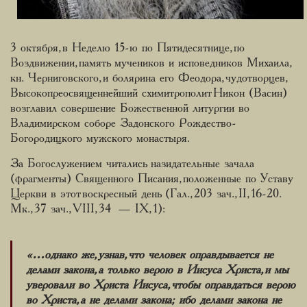
3 октября, в Неделю 15-ю по Пятидесятнице, по
Воздвижении, память мучеников и исповедников Михаила,
кн. Черниговского, и болярина его Феодора, чудотворцев,
Высокопреосвященнейший схимитрополит Никон (Васин)
возглавил совершение Божественной литургии во
Владимирском соборе Задонского Рождество-
Богородицкого мужского монастыря.
За Богослужением читались назидательные зачала
(фрагменты) Священного Писания, положенные по Уставу
Церкви в этот воскресный день (Гал., 203 зач., II, 16-20.
Мк., 37 зач., VIII, 34 — IX, 1):
«…однако же, узнав, что человек оправдывается не
делами закона, а только верою в Иисуса Христа, и мы
уверовали во Христа Иисуса, чтобы оправдаться верою
во Христа, а не делами закона; ибо делами закона не