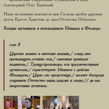
благоверный Олег Брянский.
Ихже молитвами поможет и нам Господь пройти царским
путем Креста Христова до врат Отечества Небесного.
Кондак мучеников и исповедников Михаила и Феодора
глас 8
Царство земное в ничтоже вменив,/ славу, яко
преходящую, оставил еси,/ самозван пришед к
подвигом,/ Троицу проповедал еси пред нечестивым
мучителем,/ страстотерпче Михаиле с доблим
Феодором,/ Царю сил предстояще,/ молите без вреда
сохранити Отечество ваше, град же и люди,// да вас
непрестанно почитаем.