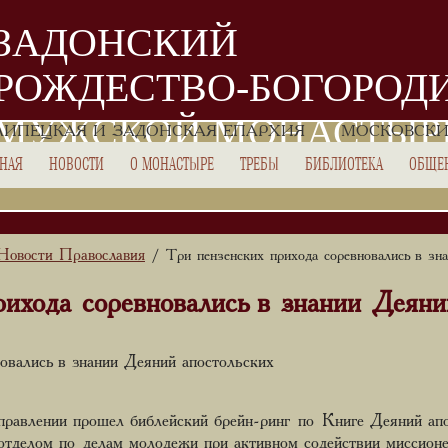
ЗАДОНСКИЙ
РОЖДЕСТВО-БОГОРОД
МУЖСКОЙ МОНАСТЫР
ЛИПЕЦКАЯ И ЗАДОНСКАЯ ЕПАРХИЯ
МОСКОВСКИ
ВНАЯ
НОВОСТИ
О МОНАСТЫРЕ
ТРЕБЫ
БИБЛИОТЕКА
ОБЩЕ
Новости Православия
/ Три пензенских прихода соревновались в зна
ихода соревновались в знании Деяни
овались в знании Деяний апостольских
равлении прошел библейский брейн-ринг по Книге Деяний апо
отделом по делам молодежи при активном содействии миссионер