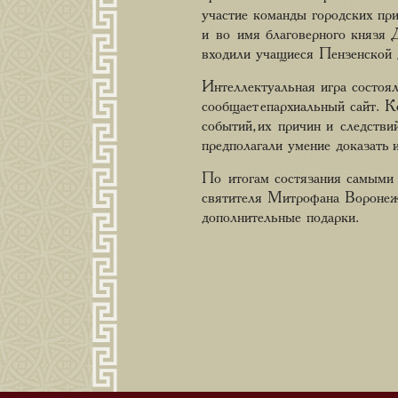
участие команды городских пр
и во имя благоверного князя 
входили учащиеся Пензенской 
Интеллектуальная игра состоял
сообщает епархиальный сайт. К
событий, их причин и следстви
предполагали умение доказать и
По итогам состязания самыми 
святителя Митрофана Воронеж
дополнительные подарки.