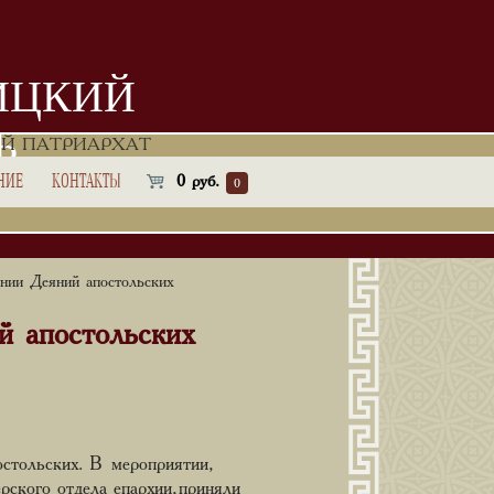
ИЦКИЙ
Ь
Й ПАТРИАРХАТ
НИЕ
КОНТАКТЫ
0
руб.
0
нии Деяний апостольских
й апостольских
стольских. В мероприятии,
ского отдела епархии, приняли