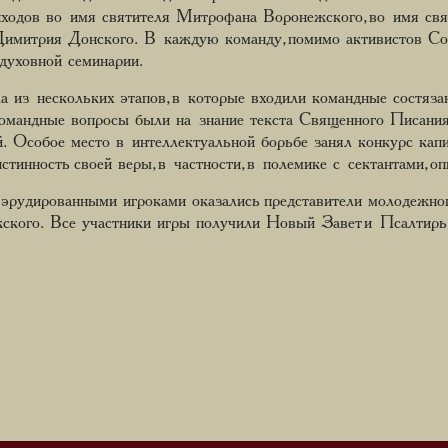
иходов во имя святителя Митрофана Воронежского, во имя св
Димитрия Донского. В каждую команду, помимо активистов Со
духовной семинарии.
а из нескольких этапов, в которые входили командные состязан
омандные вопросы были на знание текста Священного Писания: 
й. Особое место в интеллектуальной борьбе занял конкурс капи
стинность своей веры, в частности, в полемике с сектантами, о
эрудированными игроками оказались представители молодежно
ского. Все участники игры получили Новый Завет и Псалтирь