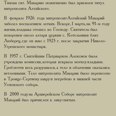
Тихона свт. Макарию пожизненно был присвоен титул
митрополита Алтайского.
В феврале 1926 года митрополит Алтайский Макарий
заболел воспалением легких. Вскоре, 1 марта, на 91-м году
жизни, владыка отошел ко Господу. Святитель был
похоронен около алтаря церкви с. Котельники близ
Люберец, где он жил с 1925 г. после закрытия Николо-
Угрешского монастыря.
В 1957 г. Святейшим Патриархом Алексием была
учреждена комиссия, которая вскрыла могилу владыки.
Гроб почти весь разрушился, а тело и облачения оказались
нетленными. Тело митрополита Макария было перенесено
в Троице-Сергиеву лавру и погребено в нижней части
Успенского собора.
В 2000 году на Архиерейском Соборе митрополит
Макарий был причислен к лику святых.