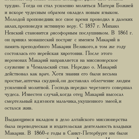
трудно. Тогда он стал усиленно молиться Матери Божией
и вскоре чудесным образом овладел новым языком.
Молодой проповедник все свое время проводил в далеких
аилах, проповедуя истинную веру. С 1857 г. Михаил
Невский становится рясофорным послушником. В 1861 г.
он принял монашеский постриг с именем Макарий в
память преподобного Макария Великого, в том же году
состоялась его иерейская хиротония. После этого
иеромонах Макарий направляется на миссионерское
служение в Чемальский стан. Нередко о. Макарий
действовал как врач. Хотя знания его были весьма
простые, аптечка скудной, он доставлял облегчение людям
усиленной молитвой. Господь нередко через него совершал
чудеса. Известен случай, когда отец Макарий высосал
смертельный яд из ноги мальчика, укушенного змеей, и
остался жив.
Выдающимся вкладом в дело алтайского миссионерства
была переводческая и издательская деятельность владыки
Макария. В 1860-е годы в Санкт-Петербурге им были