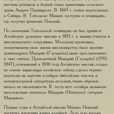
шестым ребенком в бедной семье причетника сельского
храма Андрея Парвицкого. В 1843 г. семья переселилась
в Сибирь. В Тобольске Михаил поступил в семинарию,
где получил фамилию Невский.
По окончании Тобольской семинарии он был принят в
Алтайскую духовную миссию в 1855 г. в звании учителя и
миссионерского сотрудника. Молодому труженику,
посвятившему свою жизнь миссионерству, было явление
архимандрита Макария (Глухарёва), ныне прославленного
в лике святых. Преподобный Макарий (Глухарёв) (1792-
1847), основавший в 1830 году Алтайскую миссию, создал
на основе кириллицы алтайскую азбуку, сделал первые
переводы на наречия алтайцев библейских текстов и
катехизаторской литературы, положив, таким образом,
начало их письменности. В честь него алтайцы называли
впоследствии святителя Макария (Невского) «вторым
Макарием».
Первые годы в Алтайской миссии Михаил Невский
посвятил изучению языка алтайцев. Дело шло весьма