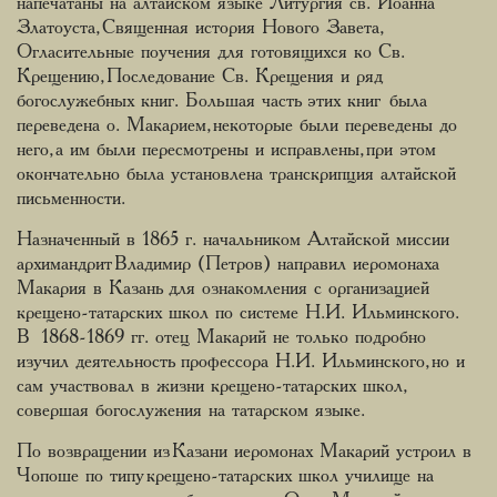
напечатаны на алтайском языке Литургия св. Иоанна
Златоуста, Священная история Нового Завета,
Огласительные поучения для готовящихся ко Св.
Крещению, Последование Св. Крещения и ряд
богослужебных книг. Большая часть этих книг была
переведена о. Макарием, некоторые были переведены до
него, а им были пересмотрены и исправлены, при этом
окончательно была установлена транскрипция алтайской
письменности.
Назначенный в 1865 г. начальником Алтайской миссии
архимандрит Владимир (Петров) направил иеромонаха
Макария в Казань для ознакомления с организацией
крещено-татарских школ по системе Н.И. Ильминского.
В 1868-1869 гг. отец Макарий не только подробно
изучил деятельность профессора Н.И. Ильминского, но и
сам участвовал в жизни крещено-татарских школ,
совершая богослужения на татарском языке.
По возвращении из Казани иеромонах Макарий устроил в
Чопоше по типу крещено-татарских школ училище на