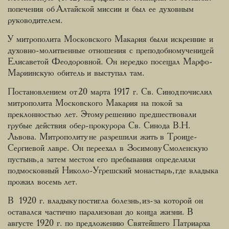
попечения об Алтайской миссии и был ее духовным
руководителем.
У митрополита Московского Макария были искренние и
духовно-молитвенные отношения с преподобномученицей
Елисаветой Феодоровной. Он нередко посещал Марфо-
Мариинскую обитель и выступал там.
Постановлением от 20 марта 1917 г. Св. Синод почислил
митрополита Московского Макария на покой за
преклонностью лет. Этому решению предшествовали
грубые действия обер-прокурора Св. Синода В.Н.
Львова. Митрополиту не разрешили жить в Троице-
Сергиевой лавре. Он переехал в Зосимову Смоленскую
пустынь, а затем местом его пребывания определили
подмосковный Николо-Угрешский монастырь, где владыка
прожил восемь лет.
В 1920 г. владыку постигла болезнь, из-за которой он
оставался частично парализован до конца жизни. В
августе 1920 г. по предложению Святейшего Патриарха