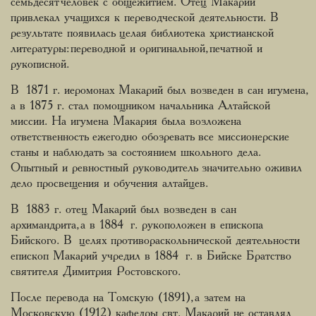
семьдесят человек с общежитием. Отец Макарий
привлекал учащихся к переводческой деятельности. В
результате появилась целая библиотека христианской
литературы: переводной и оригинальной, печатной и
рукописной.
В 1871 г. иеромонах Макарий был возведен в сан игумена,
а в 1875 г. стал помощником начальника Алтайской
миссии. На игумена Макария была возложена
ответственность ежегодно обозревать все миссионерские
станы и наблюдать за состоянием школьного дела.
Опытный и ревностный руководитель значительно оживил
дело просвещения и обучения алтайцев.
В 1883 г. отец Макарий был возведен в сан
архимандрита, а в 1884 г. рукоположен в епископа
Бийского. В целях противораскольнической деятельности
епископ Макарий учредил в 1884 г. в Бийске Братство
святителя Димитрия Ростовского.
После перевода на Томскую (1891), а затем на
Московскую (1912) кафедры свт. Макарий не оставлял