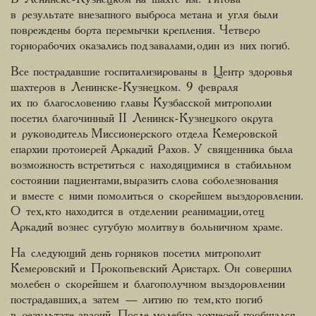
в результате внезапного выброса метана и угля были
повреждены борта перемычки крепления. Четверо
горнорабочих оказались под завалами, один из них погиб.
Все пострадавшие госпитализированы в Центр здоровья
шахтеров в Ленинске-Кузнецком. 9 февраля
их по благословению главы Кузбасской митрополии
посетил благочинный II Ленинск-Кузнецкого округа
и руководитель Миссионерского отдела Кемеровской
епархии протоиерей Аркадий Рахов. У священника была
возможность встретиться с находящимися в стабильном
состоянии пациентами, выразить слова соболезнования
и вместе с ними помолиться о скорейшем выздоровлении.
О тех, кто находится в отделении реанимации, отец
Аркадий вознес сугубую молитву в больничном храме.
На следующий день горняков посетил митрополит
Кемеровский и Прокопьевский Аристарх. Он совершил
молебен о скорейшем и благополучном выздоровлении
пострадавших, а затем — литию по тем, кто погиб
в результате аварий. После молебна архиерей пообщался