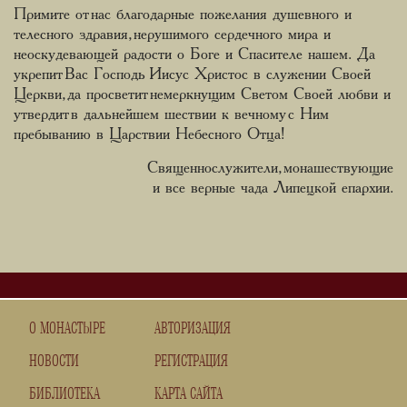
Примите от нас благодарные пожелания душевного и
телесного здравия, нерушимого сердечного мира и
неоскудевающей радости о Боге и Спасителе нашем. Да
укрепит Вас Господь Иисус Христос в служении Своей
Церкви, да просветит немеркнущим Светом Своей любви и
утвердит в дальнейшем шествии к вечному с Ним
пребыванию в Царствии Небесного Отца!
Священнослужители, монашествующие
и все верные чада Липецкой епархии.
О МОНАСТЫРЕ
АВТОРИЗАЦИЯ
НОВОСТИ
РЕГИСТРАЦИЯ
БИБЛИОТЕКА
КАРТА САЙТА