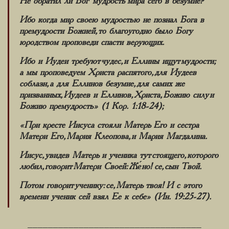
Не обратил ли Бог мудрость мира сего в безумие?
Ибо когда мир своею мудростью не познал Бога в
премудрости Божией, то благоугодно было Богу
юродством проповеди спасти верующих.
Ибо и Иудеи требуют чудес, и Еллины ищут мудрости;
а мы проповедуем Христа распятого, для Иудеев
соблазн, а для Еллинов безумие, для самих же
призванных, Иудеев и Еллинов, Христа, Божию силу и
Божию премудрость» (1 Кор. 1:18-24);
«При кресте Иисуса стояли Матерь Его и сестра
Матери Его, Мария Клеопова, и Мария Магдалина.
Иисус, увидев Матерь и ученика тут стоящего, которого
любил, говорит Матери Своей: Же́но! се, сын Твой.
Потом говорит ученику: се, Матерь твоя! И с этого
времени ученик сей взял Ее к себе» (Ин. 19:25-27).
__________________________________