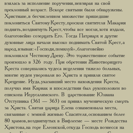
взялась за исполнение поручения, невзирая на свой
преклонный возраст. Вскоре святыни были обнаружены.
Христиане, в бесчисленном множестве пришедшие
поклониться Святому Кресту, просили святителя Макария
поднять, воздвигнуть Крест, чтобы все могли, хотя издали,
благоговейно созерцать Его. Тогда Патриарх и другие
духовные лица начали высоко поднимать Святой Крест, а
народ, взывая: «Господи, помилуй», благоговейно
поклонялся Честному Древу. Это торжественное событие
произошло в 326 году. При обретении Животворящего
Креста совершались чудеса исцеления тяжело больных,
многие иудеи уверовали во Христа и приняли святое
Крещение. Иуда, указавший место нахождения Креста,
получил имя Кириак и впоследствии был рукоположен во
епископа Иерусалимского. В царствование Юлиана
Отступника (361 — 363) он принял мученическую смерть
за Христа. Святая царица Елена ознаменовала места,
связанные с земной жизнью Спасителя, основанием более
80 храмов, воздвигнутых в Вифлееме — месте Рождества
Христова, на горе Елеонской, откуда Господь вознесся на