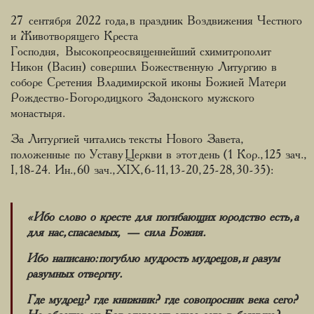
27 сентября 2022 года, в праздник Воздвижения Честного
и Животворящего Креста
Господня, Высокопреосвященнейший схимитрополит
Никон (Васин) совершил Божественную Литургию в
соборе Сретения Владимирской иконы Божией Матери
Рождество-Богородицкого Задонского мужского
монастыря.
За Литургией читались тексты Нового Завета,
положенные по Уставу Церкви в этот день (1 Кор., 125 зач.,
I, 18-24. Ин., 60 зач., XIX, 6-11, 13-20, 25-28, 30-35):
«Ибо слово о кресте для погибающих юродство есть, а
для нас, спасаемых, — сила Божия.
Ибо написано: погублю мудрость мудрецов, и разум
разумных отвергну.
Где мудрец? где книжник? где совопросник века сего?