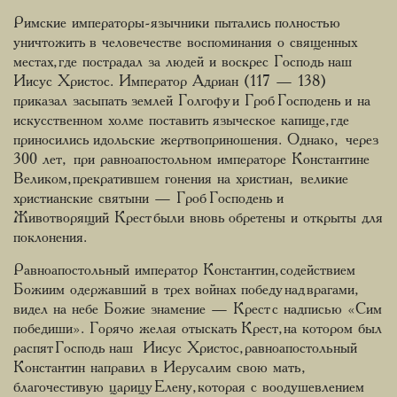
Римские императоры-язычники пытались полностью
уничтожить в человечестве воспоминания о священных
местах, где пострадал за людей и воскрес Господь наш
Иисус Христос. Император Адриан (117 — 138)
приказал засыпать землей Голгофу и Гроб Господень и на
искусственном холме поставить языческое капище, где
приносились идольские жертвоприношения. Однако, через
300 лет, при равноапостольном императоре Константине
Великом, прекратившем гонения на христиан, великие
христианские святыни — Гроб Господень и
Животворящий Крест были вновь обретены и открыты для
поклонения.
Равноапостольный император Константин, содействием
Божиим одержавший в трех войнах победу над врагами,
видел на небе Божие знамение — Крест с надписью «Сим
победиши». Горячо желая отыскать Крест, на котором был
распят Господь наш Иисус Христос, равноапостольный
Константин направил в Иерусалим свою мать,
благочестивую царицу Елену, которая с воодушевлением