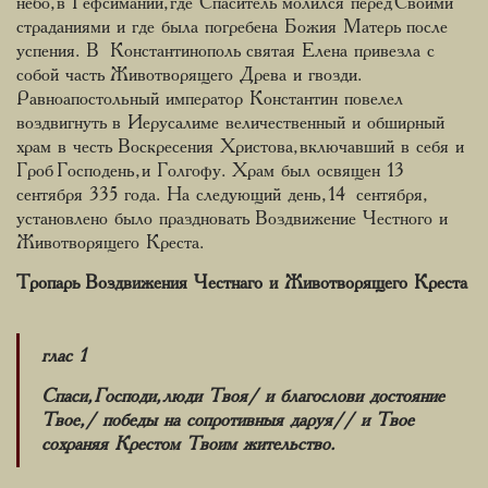
небо, в Гефсимании, где Спаситель молился перед Своими
страданиями и где была погребена Божия Матерь после
успения. В Константинополь святая Елена привезла с
собой часть Животворящего Древа и гвозди.
Равноапостольный император Константин повелел
воздвигнуть в Иерусалиме величественный и обширный
храм в честь Воскресения Христова, включавший в себя и
Гроб Господень, и Голгофу. Храм был освящен 13
сентября 335 года. На следующий день, 14 сентября,
установлено было праздновать Воздвижение Честного и
Животворящего Креста.
Тропарь Воздвижения
Честнаго
и Животворящего Креста
глас 1
Спаси, Господи, люди Твоя/ и благослови достояние
Твое,/ победы на сопротивныя даруя// и Твое
сохраняя Крестом Твоим жительство.