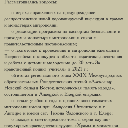
Рассматривались вопросы:
— о мерах, направленных на предупреждение
распространения новой коронавирусной инфекции в храмах
и монастырях митрополии;
— о реализации программы по паспортам безопасности в
приходах и монастырях митрополии, в связи с
правительственным постановлением;
— о подготовке к проведению в митрополии ежегодного
Всероссийского конкурса в области педагогики, воспитания
и работы с детьми и молодежью до 20 лет «За
нравственный подвиг учителя» в 2021 г.;
— об итогах регионального этапа XXIX Международных
образовательных Рождественских чтений «Александр
Невский: Запад и Восток, историческая память народа»,
состоявшегося в Липецкой и Елецкой епархиях;
— о начале учебного года в православных гимназиях
митрополии: имени прп. Амвросия Оптинского в г.
Липецке и имени свт. Тихона Задонского в г. Ельце;
— о выходе в свет очередного тома в серии научно-
популярных краеведческих трудов «Храмы и монастыри