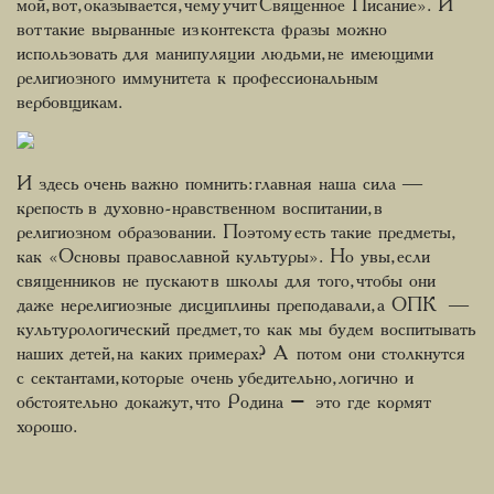
мой, вот, оказывается, чему учит Священное Писание». И
вот такие вырванные из контекста фразы можно
использовать для манипуляции людьми, не имеющими
религиозного иммунитета к профессиональным
вербовщикам.
И здесь очень важно помнить: главная наша сила ―
крепость в духовно-нравственном воспитании, в
религиозном образовании. Поэтому есть такие предметы,
как «Основы православной культуры». Но увы, если
священников не пускают в школы для того, чтобы они
даже нерелигиозные дисциплины преподавали, а ОПК ―
культурологический предмет, то как мы будем воспитывать
наших детей, на каких примерах? А потом они столкнутся
с сектантами, которые очень убедительно, логично и
обстоятельно докажут, что Родина – это где кормят
хорошо.