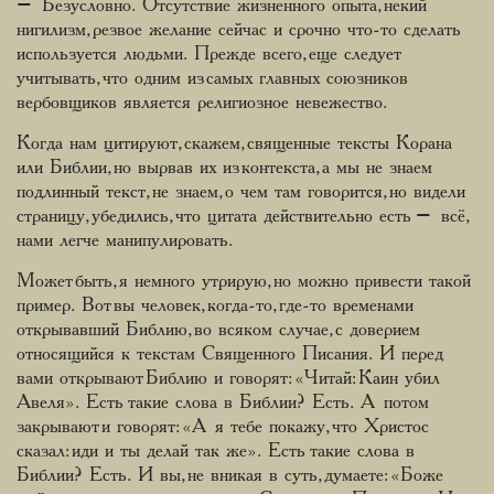
– Безусловно. Отсутствие жизненного опыта, некий
нигилизм, резвое желание сейчас и срочно что-то сделать
используется людьми. Прежде всего, еще следует
учитывать, что одним из самых главных союзников
вербовщиков является религиозное невежество.
Когда нам цитируют, скажем, священные тексты Корана
или Библии, но вырвав их из контекста, а мы не знаем
подлинный текст, не знаем, о чем там говорится, но видели
страницу, убедились, что цитата действительно есть – всё,
нами легче манипулировать.
Может быть, я немного утрирую, но можно привести такой
пример. Вот вы человек, когда-то, где-то временами
открывавший Библию, во всяком случае, с доверием
относящийся к текстам Священного Писания. И перед
вами открывают Библию и говорят: «Читай: Каин убил
Авеля». Есть такие слова в Библии? Есть. А потом
закрывают и говорят: «А я тебе покажу, что Христос
сказал: иди и ты делай так же». Есть такие слова в
Библии? Есть. И вы, не вникая в суть, думаете: «Боже