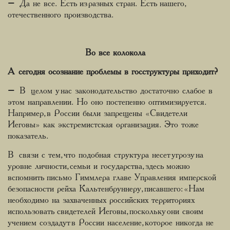
– Да не все. Есть из разных стран. Есть нашего,
отечественного производства.
Во все колокола
А сегодня осознание проблемы в госструктуры приходит?
– В целом у нас законодательство достаточно слабое в
этом направлении. Но оно постепенно оптимизируется.
Например, в России были запрещены «Свидетели
Иеговы» как экстремистская организация. Это тоже
показатель.
В связи с тем, что подобная структура несет угрозу на
уровне личности, семьи и государства, здесь можно
вспомнить письмо Гиммлера главе Управления имперской
безопасности рейха Кальтенбруннеру, писавшего: «Нам
необходимо на захваченных российских территориях
использовать свидетелей Иеговы, поскольку они своим
учением создадут в России население, которое никогда не