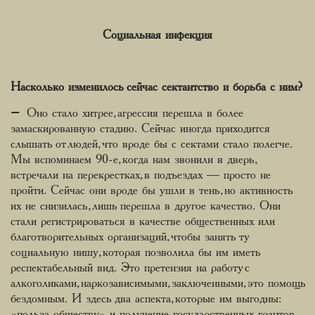
Социальная инфекция
Насколько изменилось сейчас сектантство и борьба с ним?
– Оно стало хитрее, агрессия перешла в более
замаскированную стадию. Сейчас иногда приходится
слышать от людей, что вроде бы с сектами стало полегче.
Мы вспоминаем 90-е, когда нам звонили в дверь,
встречали на перекрестках, в подъездах ― просто не
пройти. Сейчас они вроде бы ушли в тень, но активность
их не снизилась, лишь перешла в другое качество. Они
стали регистрироваться в качестве общественных или
благотворительных организаций, чтобы занять ту
социальную нишу, которая позволила бы им иметь
респектабельный вид. Это претензия на работу с
алкоголиками, наркозависимыми, заключенными, это помощь
бездомным. И здесь два аспекта, которые им выгодны:
«польза обществу» и получение государственных грантов.