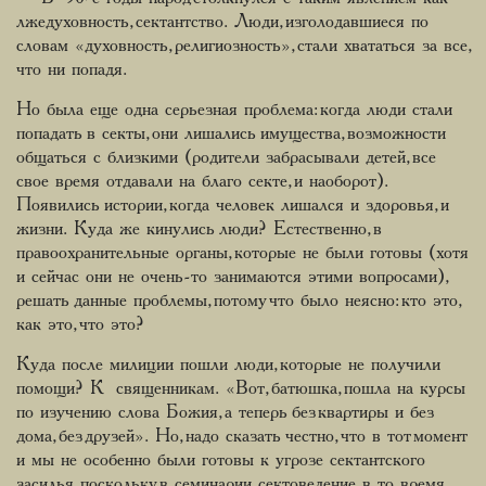
лжедуховность, сектантство. Люди, изголодавшиеся по
словам «духовность, религиозность», стали хвататься за все,
что ни попадя.
Но была еще одна серьезная проблема: когда люди стали
попадать в секты, они лишались имущества, возможности
общаться с близкими (родители забрасывали детей, все
свое время отдавали на благо секте, и наоборот).
Появились истории, когда человек лишался и здоровья, и
жизни. Куда же кинулись люди? Естественно, в
правоохранительные органы, которые не были готовы (хотя
и сейчас они не очень-то занимаются этими вопросами),
решать данные проблемы, потому что было неясно: кто это,
как это, что это?
Куда после милиции пошли люди, которые не получили
помощи? К священникам. «Вот, батюшка, пошла на курсы
по изучению слова Божия, а теперь без квартиры и без
дома, без друзей». Но, надо сказать честно, что в тот момент
и мы не особенно были готовы к угрозе сектантского
засилья, поскольку в семинарии сектоведение в то время,