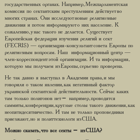
государственных органах. Например, Межпарламентская
комиссия по сектантским преступлениям действует во
многих странах. Они исследуют новые религиозные
движения и потом информируют о них население. К
сожалению, у нас такого не делается. Существует
Европейская федерация изучения религий и сект
(FECRIS) ― организация-консультант совета Европы по
религиозным вопросам. Наш информационный центр ―
член-корреспондент этой организации. И та информация,
которую мы получаем из Европы, серьезно проверена.
Не так давно я выступал в Академии права, и мы
говорили о таком явлении, как негативный фактор
украинской сектантской действительности. Сейчас каких
там только полигонов нет – например, проводятся
саммиты, конференции, круглые столы такого движения, как
неопятидесятничество. И там не только проповедники
приезжают, но и политтехнологи из США.
Можно сказать, что все секты – из США?