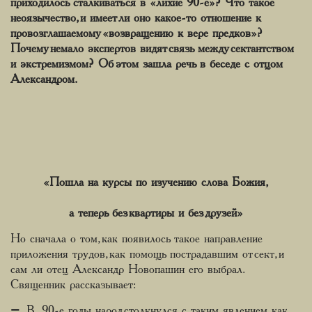
приходилось сталкиваться в «лихие 90-е»? Что такое
неоязычество, и имеет ли оно какое-то отношение к
провозглашаемому «возвращению к вере предков»?
Почему немало экспертов видят связь между сектантством
и экстремизмом? Об этом зашла речь в беседе с отцом
Александром.
«Пошла на курсы по изучению слова Божия,
а теперь без квартиры и без друзей»
Но сначала о том, как появилось такое направление
приложения трудов, как помощь пострадавшим от сект, и
сам ли отец Александр Новопашин его выбрал.
Священник рассказывает:
– В 90-е годы народ столкнулся с таким явлением как