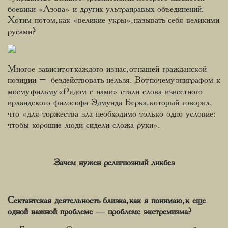
боевики «Азова» и других ультраправых объединений.
Хотим потом, как «великие укры», называть себя великими
русами?
Многое зависит от каждого из нас, от нашей гражданской
позиции – бездействовать нельзя. Вот почему эпиграфом к
моему фильму «Рядом с нами» стали слова известного
ирландского философа Эдмунда Берка, который говорил,
что «для торжества зла необходимо только одно условие:
чтобы хорошие люди сидели сложа руки».
Зачем нужен религиозный ликбез
Сектантская деятельность близка, как я понимаю, к еще
одной важной проблеме ― проблеме экстремизма?