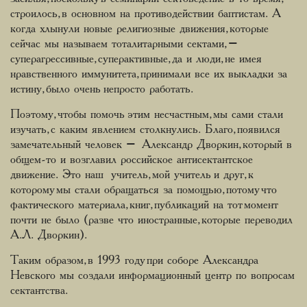
строилось, в основном на противодействии баптистам. А
когда хлынули новые религиозные движения, которые
сейчас мы называем тоталитарными сектами, –
суперагрессивные, суперактивные, да и люди, не имея
нравственного иммунитета, принимали все их выкладки за
истину, было очень непросто работать.
Поэтому, чтобы помочь этим несчастным, мы сами стали
изучать, с каким явлением столкнулись. Благо, появился
замечательный человек – Александр Дворкин, который в
общем-то и возглавил российское антисектантское
движение. Это наш учитель, мой учитель и друг, к
которому мы стали обращаться за помощью, потому что
фактического материала, книг, публикаций на тот момент
почти не было (разве что иностранные, которые переводил
А.Л. Дворкин).
Таким образом, в 1993 году при соборе Александра
Невского мы создали информационный центр по вопросам
сектантства.