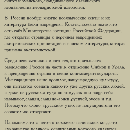
синтез германского, скандинавского, славянского
неоязычества, неонацистской идеологии.
В России вообще многие неоязыческие секты и их
литература были запрещены. Кстати, полезно знать, что
есть сайт Министерства юстиции Российской Федерации,
где открыты страницы с перечнем запрещенных
экстремистских организаций и списком литературы, которая
признана экстремистской.
Среди неоязычников много тех, кто призывает к
разделению России на части, к отделению Сибири и Урала,
к превращению страны в некий конгломерат государств.
Мистифицируя наше прошлое, нашу народную культуру,
они пытаются создать каких-то уже других русских людей,
и даже не русских, а судя по тому, как они чаще себя
называют, славян, славяно-ариев, русичей, русов и т.д.
Потому что слово «русский» у них не популярно, они его
сознательно отвергают.
Напомним, что с чего-то похожего начиналось когда-то
«украинство великое», ревнителями которого являются