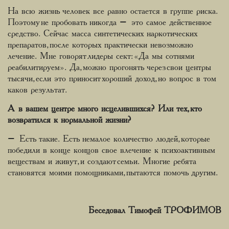
На всю жизнь человек все равно остается в группе риска.
Поэтому не пробовать никогда – это самое действенное
средство. Сейчас масса синтетических наркотических
препаратов, после которых практически невозможно
лечение. Мне говорят лидеры сект: «Да мы сотнями
реабилитируем». Да, можно прогонять через свои центры
тысячи, если это приносит хороший доход, но вопрос в том
каков результат.
А в вашем центре много исцелившихся? Или тех, кто
возвратился к нормальной жизни?
– Есть такие. Есть немалое количество людей, которые
победили в конце концов свое влечение к психоактивным
веществам и живут, и создают семьи. Многие ребята
становятся моими помощниками, пытаются помочь другим.
Беседовал Тимофей ТРОФИМОВ