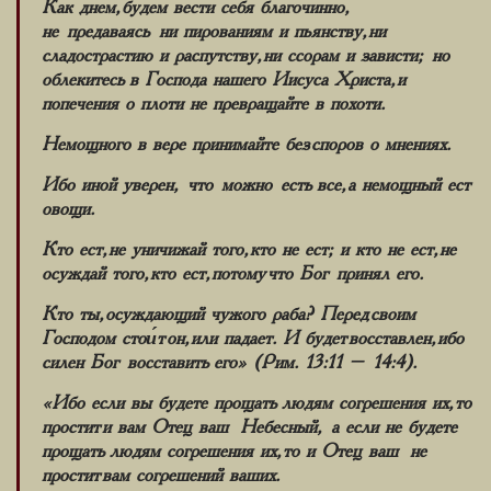
Как днем, будем вести себя благочинно,
не предаваясь ни пированиям и пьянству, ни
сладострастию и распутству, ни ссорам и зависти; но
облекитесь в Господа нашего Иисуса Христа, и
попечения о плоти не превращайте в похоти.
Немощного в вере принимайте без споров о мнениях.
Ибо иной уверен, что можно есть все, а немощный ест
овощи.
Кто ест, не уничижай того, кто не ест; и кто не ест, не
осуждай того, кто ест, потому что Бог принял его.
Кто ты, осуждающий чужого раба? Перед своим
Господом стои́т он, или падает. И будет восставлен, ибо
силен Бог восставить его» (Рим. 13:11 – 14:4).
«Ибо если вы будете прощать людям согрешения их, то
простит и вам Отец ваш Небесный, а если не будете
прощать людям согрешения их, то и Отец ваш не
простит вам согрешений ваших.