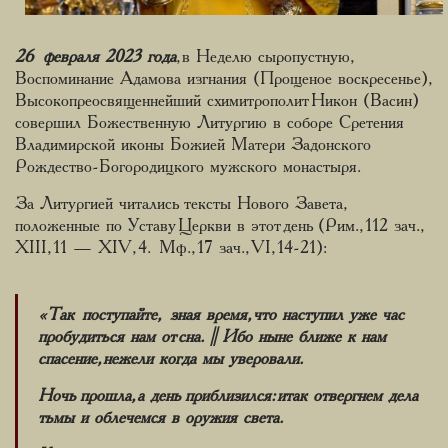
26 февраля 2023 года
, в Неделю сыропустную,
Воспоминание Адамова изгнания (Прощеное воскресенье),
Высокопреосвященнейший схимитрополит Никон (Васин)
совершил Божественную Литургию в соборе Сретения
Владимирской иконы Божией Матери Задонского
Рождество-Богородицкого мужского монастыря.
За Литургией читались тексты Нового Завета,
положенные по Уставу Церкви в этот день (Рим., 112 зач.,
XIII, 11 — XIV, 4. Мф., 17 зач., VI, 14-21):
«Так поступайте, зная время, что наступил уже час
пробудиться нам от сна. || Ибо ныне ближе к нам
спасение, нежели когда мы уверовали.
Ночь прошла, а день приблизился: итак отвергнем дела
тьмы и облечемся в оружия света.