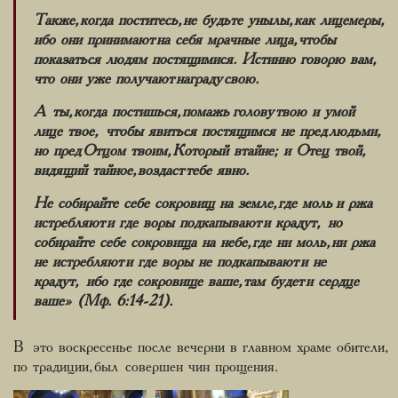
Также, когда поститесь, не будьте унылы, как лицемеры,
ибо они принимают на себя мрачные лица, чтобы
показаться людям постящимися. Истинно говорю вам,
что они уже получают награду свою.
А ты, когда постишься, помажь голову твою и умой
лице твое, чтобы явиться постящимся не пред людьми,
но пред Отцом твоим, Который втайне; и Отец твой,
видящий тайное, воздаст тебе явно.
Не собирайте себе сокровищ на земле, где моль и ржа
истребляют и где воры подкапывают и крадут, но
собирайте себе сокровища на небе, где ни моль, ни ржа
не истребляют и где воры не подкапывают и не
крадут, ибо где сокровище ваше, там будет и сердце
ваше» (Мф. 6:14-21).
В это воскресенье после вечерни в главном храме обители,
по традиции, был
совершен чин прощения.