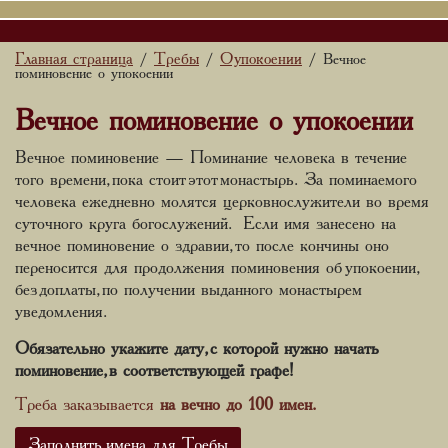
Главная страница
Требы
О упокоении
/
/
/ Вечное
поминовение о упокоении
Вечное поминовение о упокоении
Вечное поминовение — Поминание человека в течение
того времени, пока стоит этот монастырь. За поминаемого
человека ежедневно молятся церковнослужители во время
суточного круга богослужений. Если имя занесено на
вечное поминовение о здравии, то после кончины оно
переносится для продолжения поминовения об упокоении,
без доплаты, по получении выданного монастырем
уведомления.
Обязательно укажите дату, с которой нужно начать
поминовение, в соответствующей графе!
Треба заказывается
на вечно
до 100 имен.
Заполнить имена для Требы