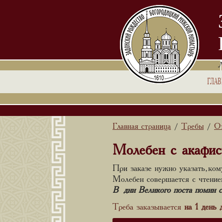
ГЛА
Главная страница
Требы
О 
/
/
Молебен с акафис
При заказе нужно указать, ком
Молебен совершается с чтение
В дни Великого поста помин с
Треба заказывается
на 1 день