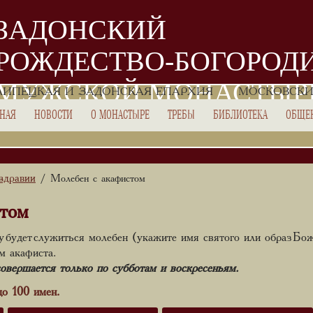
ЗАДОНСКИЙ
РОЖДЕСТВО-БОГОРОД
МУЖСКОЙ МОНАСТЫР
ЛИПЕЦКАЯ И ЗАДОНСКАЯ ЕПАРХИЯ
МОСКОВСКИ
ВНАЯ
НОВОСТИ
О МОНАСТЫРЕ
ТРЕБЫ
БИБЛИОТЕКА
ОБЩЕ
здравии
/ Молебен с акафистом
том
у будет служиться молебен (укажите имя святого или образ Бо
м акафиста.
овершается только по субботам и воскресеньям.
до 100 имен.