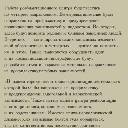
Работа реабилитационного центра будет вестись
по четырем направлениям. Во-первых, внимание будет
направлено на профилактику и предупреждение
возникновения зависимостей у подростков. Во-вторых,
здесь будут помогать родным и близким зависимых людей.
В-третьих — мотивировать самих зависимых изменить
свой образ жизни, и в-четвертых — деятельно помогать
им в этом. Также планируется оборудовать одну
и из комнат под мини-типографию, где будут
разрабатываться и издаваться материалы, направленные
на профилактику пагубных зависимостей.
«В нашем городе нет ни одной организации, деятельность
которой была бы направлена на профилактику
и предупреждение алкогольной и наркотической
зависимости. Также нет ни одного центра реабилитации
и помощи людям, попавшим в зависимость,
и их родственникам. Имеется психо-наркологический
диспансер, но зависимые боятся туда обращаться,
т.к. не хотят негативных последствий для своей