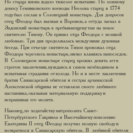
Но старца вновь ждало тяжелое испытание. По ложному
доносу Темниковского воеводы Неелова старец в 1774
году был сослан в Соловецкий монастырь. Для допросов
отец Феодор был вызван в Воронеж, а оттуда заехал в
Задонский монастырь к пребывающему там на покое
святителю Тихону. Он принял отца Феодора с великой
любовью. Три дня продолжалась между ними духовная
беседа. При отъезде святитель Тихон провожал отца
Феодора через весь монастырь, низко кланяясь напоследок.
В Соловецком монастыре старец прожил девять лет в
строгом заключении, нуждаясь в самом необходимом и
испытывая страдания от холода. Но и в месте заключения
братия Санаксарской обители и сестры арзамасской
Алексеевской общины не оставляли своего любимого
наставника, оказывая материальную поддержку и
испрашивая его молитв.
Наконец, по ходатайству митрополита Санкт-
Петербургского Гавриила и Высочайшему повелению
Екатерины II отец Феодор получил полную свободу и
возвратился в Санаксарскую обитель. В любимой обители