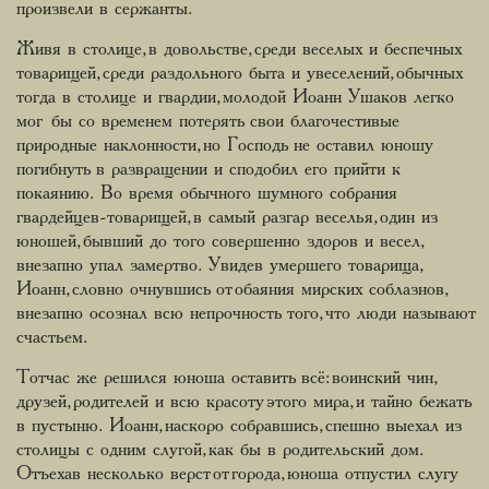
произвели в сержанты.
Живя в столице, в довольстве, среди веселых и беспечных
товарищей, среди раздольного быта и увеселений, обычных
тогда в столице и гвардии, молодой Иоанн Ушаков легко
мог бы со временем потерять свои благочестивые
природные наклонности, но Господь не оставил юношу
погибнуть в развращении и сподобил его прийти к
покаянию. Во время обычного шумного собрания
гвардейцев-товарищей, в самый разгар веселья, один из
юношей, бывший до того совершенно здоров и весел,
внезапно упал замертво. Увидев умершего товарища,
Иоанн, словно очнувшись от обаяния мирских соблазнов,
внезапно осознал всю непрочность того, что люди называют
счастьем.
Тотчас же решился юноша оставить всё: воинский чин,
друзей, родителей и всю красоту этого мира, и тайно бежать
в пустыню. Иоанн, наскоро собравшись, спешно выехал из
столицы с одним слугой, как бы в родительский дом.
Отъехав несколько верст от города, юноша отпустил слугу