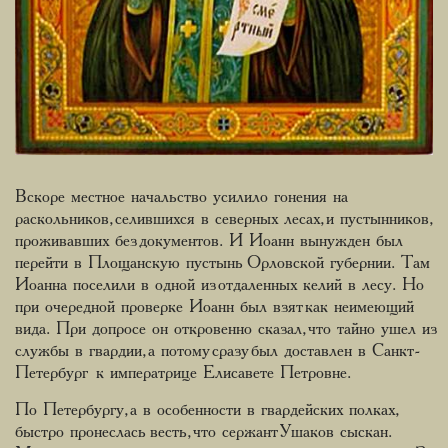
Вскоре местное начальство усилило гонения на
раскольников, селившихся в северных лесах, и пустынников,
проживавших без документов. И Иоанн вынужден был
перейти в Площанскую пустынь Орловской губернии. Там
Иоанна поселили в одной из отдаленных келий в лесу. Но
при очередной проверке Иоанн был взят как неимеющий
вида. При допросе он откровенно сказал, что тайно ушел из
службы в гвардии, а потому сразу был доставлен в Санкт-
Петербург к императрице Елисавете Петровне.
По Петербургу, а в особенности в гвардейских полках,
быстро пронеслась весть, что сержант Ушаков сыскан.