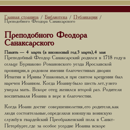
Главная страница
Библиотека
Публикации
/
/
/
Преподобного Феодора Санаксарского
Преподобного Феодора
Санаксарского
Память — 4 марта (в високосный год 3 марта), 4 мая
Преподобный Феодор Санаксарский родился в 1718 году в
сельце Бурнаково Романовского уезда Ярославской
провинции, в родовом имении благочестивых дворян
Игнатия и Ирины Ушаковых, и при святом крещении был
наречен Иоанном. Когда Иоанну было шесть лет, у него
умерла мать. Вскоре отец женился второй раз. Родители
воспитывали Иоанна в вере и благочестии.
Когда Иоанн достиг совершеннолетия, его родители, как
люди состоятельные, определили юношу на воинскую
службу в гвардейский Преображенский полк в Санкт-
Петербурге, где за особое усердие Иоанна вскоре