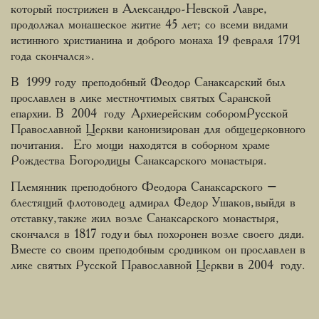
который пострижен в Александро-Невской Лавре,
продолжал монашеское житие 45 лет; со всеми видами
истинного христианина и доброго монаха 19 февраля 1791
года скончался».
В 1999 году преподобный Феодор Санаксарский был
прославлен в лике местночтимых святых Саранской
епархии. В 2004 году Архиерейским соборомРусской
Православной Церкви канонизирован для общецерковного
почитания. Его мощи находятся в соборном храме
Рождества Богородицы Санаксарского монастыря.
Племянник преподобного Феодора Санаксарского –
блестящий флотоводец адмирал Федор Ушаков, выйдя в
отставку, также жил возле Санаксарского монастыря,
скончался в 1817 году и был похоронен возле своего дяди.
Вместе со своим преподобным сродником он прославлен в
лике святых Русской Православной Церкви в 2004 году.