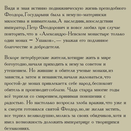
Видя и зная истинно подвижническую жизнь преподобного
Феодора, Государыня была к нему по-матерински
милостива и внимательна, А наследник, впоследствии
император, Петр Феодорович и вовсе любил при случае
повторить, что в «Александро-Невском монастыре только
один монах – Ушаков», — уважая его подлинное
благочестие и добродетели.
Вскоре петербургские жители, хотящие жить в мире
богоугодно, начали приходить к нему за советом и
утешением. Но жившие в обители ученые монахи, из
зависти, а затем и ненависти, начали жаловаться, что
простой-де монах привлекает к себе народ, беспокоит
обитель и производит соблазн. Чада старца многие годы
всё терпели со смирением, принимая поношения с
радостью. Но настолько возросла злоба вражия, что уже и
к смерти готовился святой Феодор, но, не желая мстить,
все терпел великодушно, молясь за своих обидчиков, хотя и
имел возможность доложить императрице о творящихся
беззакониях.