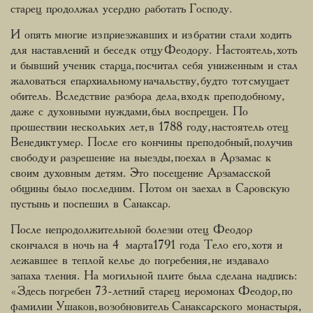
старец продолжал усердно работать Господу.
И опять многие из приезжавших и из братии стали ходить
для наставлений и бесед к отцу Феодору. Настоятель, хоть
и бывший ученик старца, посчитал себя униженным и стал
жаловаться епархиальному начальству, будто тот смущает
обитель. Вследствие разбора дела, вход к преподобному,
даже с духовными нуждами, был воспрещен. По
прошествии нескольких лет, в 1788 году, настоятель отец
Венедикт умер. После его кончины преподобный, получив
свободу и разрешение на выезды, поехал в Арзамас к
своим духовным детям. Это посещение Арзамасской
общины было последним. Потом он заехал в Саровскую
пустынь и поспешил в Санаксар.
После непродолжительной болезни отец Феодор
скончался в ночь на 4 марта1791 года Тело его, хотя и
лежавшее в теплой келье до погребения, не издавало
запаха тления. На могильной плите была сделана надпись:
«Здесь погребен 73-летний старец иеромонах Феодор, по
фамилии Ушаков, возобновитель Санаксарского монастыря,