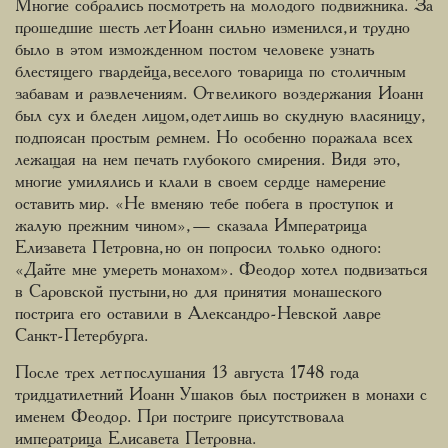
Многие собрались посмотреть на молодого подвижника. За
прошедшие шесть лет Иоанн сильно изменился, и трудно
было в этом изможденном постом человеке узнать
блестящего гвардейца, веселого товарища по столичным
забавам и развлечениям. От великого воздержания Иоанн
был сух и бледен лицом, одет лишь во скудную власяницу,
подпоясан простым ремнем. Но особенно поражала всех
лежащая на нем печать глубокого смирения. Видя это,
многие умилялись и клали в своем сердце намерение
оставить мир. «Не вменяю тебе побега в проступок и
жалую прежним чином», — сказала Императрица
Елизавета Петровна, но он попросил только одного:
«Дайте мне умереть монахом». Феодор хотел подвизаться
в Саровской пустыни, но для принятия монашеского
пострига его оставили в Александро-Невской лавре
Санкт-Петербурга.
После трех лет послушания 13 августа 1748 года
тридцатилетний Иоанн Ушаков был пострижен в монахи с
именем Феодор. При постриге присутствовала
императрица Елисавета Петровна.