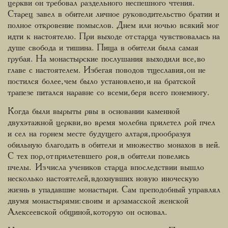
церкви он требовал раздельного неспешного чтения.
Старец завел в обители личное руководительство братии и
полное откровение помыслов. Днем или ночью всякий мог
идти к настоятелю. При выходе от старца чувствовалась на
душе свобода и тишина. Пища в обители была самая
грубая. На монастырские послушания выходили все, во
главе с настоятелем. Избегая поводов тщеславия, он не
постился более, чем было установлено, и на братской
трапезе питался наравне со всеми, беря всего понемногу.
Когда были вырыты рвы в основании каменной
двухэтажной церкви, во время молебна прилетел рой пчел
и сел на горнем месте будущего алтаря, прообразуя
обильную благодать в обители и множество монахов в ней.
С тех пор, от прилетевшего роя, в обители повелись
пчелы. Из числа учеников старца впоследствии вышло
несколько настоятелей, вдохнувших новую иноческую
жизнь в упадавшие монастыри. Сам преподобный управлял
двумя монастырями: своим и арзамасской женской
Алексеевской общиной, которую он основал.