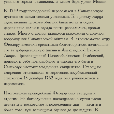
уездного города Темникова, на левом берегу реки Мокши.
В 1759 году преподобный переселился в Санаксарскую
пустынь со всеми своими учениками. К приезду старца
единственная церковь обители была ветха и бедна,
деревянные кельи и ограда почти развалились, кровли
сгнили. Много старания пришлось приложить старцу для
возрождения Санаксарской обители. В строительстве отцу
Феодору помогали средствами благотворители, почитавшие
его за добродетельную жизнь в Александро-Невской
Лавре. Преосвященный Пахомий, Епископ Тамбовский,
призвал к себе преподобного и умолял его быть в
Санаксаре настоятелем, приняв священство. Старец по
смирению отказывался от хиротонии, но, убежденный
епископом, 13 декабря 1762 года был рукоположен в
иеромонаха.
Настоятелем преподобный Феодор был твердым и
строгим. На богослужения посвящалось в сутки часов
девять, а в воскресные и полиелейные дни – десять и
более того; при всенощном бдении до двенадцати. В