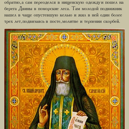
обратно, а сам переоделся в нищенскую одежду и пошел на
берега Двины в поморские леса. Там молодой подвижник
нашел в чаще опустевшую келью и жил в ней один более
трех лет, подвизаясь в посте, молитве и терпении скорбей.