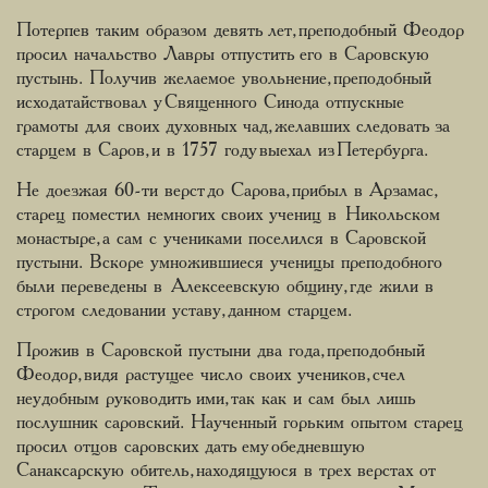
Потерпев таким образом девять лет, преподобный Феодор
просил начальство Лавры отпустить его в Саровскую
пустынь. Получив желаемое увольнение, преподобный
исходатайствовал у Священного Синода отпускные
грамоты для своих духовных чад, желавших следовать за
старцем в Саров, и в 1757 году выехал из Петербурга.
Не доезжая 60-ти верст до Сарова, прибыл в Арзамас,
старец поместил немногих своих учениц в Никольском
монастыре, а сам с учениками поселился в Саровской
пустыни. Вскоре умножившиеся ученицы преподобного
были переведены в Алексеевскую общину, где жили в
строгом следовании уставу, данном старцем.
Прожив в Саровской пустыни два года, преподобный
Феодор, видя растущее число своих учеников, счел
неудобным руководить ими, так как и сам был лишь
послушник саровский. Наученный горьким опытом старец
просил отцов саровских дать ему обедневшую
Санаксарскую обитель, находящуюся в трех верстах от