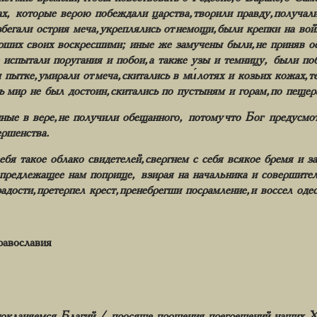
х, которые верою побеждали царства, творили правду, получали
збегали острия меча, укреплялись от немощи, были крепки на вой
ших своих воскресшими; иные же замучены были, не приняв ос
 испытали поругания и побои, а также узы и темницу, были по
пытке, умирали от меча, скитались в ми́лотях и козьих кожах, те
сь мир не был достоин, скитались по пустыням и горам, по пеще
нные в вере, не получили обещанного, потому что Бог предусмо
ершенства.
ебя такое облако свидетелей, свергнем с себя всякое бремя и з
 предлежащее нам поприще, взирая на начальника и совершител
дости, претерпел крест, пренебрегши посрамление, и воссел о
авославия
покланяемся, Благий,/ просяще прощения прегрешений наших, 