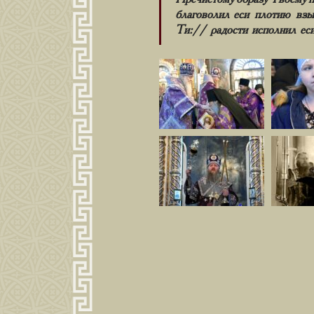
благоволил еси плотию взыт
Ти:// радости исполнил еси