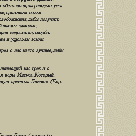
 обетования, заграждали уста
не, прогоняли полки
вобождения, дабы получить
биваемы камнями,
рпя недостатки, скорби,
рам и ущельям земли.
трел о нас нечто лучшее, дабы
апинающий нас грех и с
я веры Иисуса, Который,
десную престола Божия» (Евр.
Христе Боже,/ волею бо