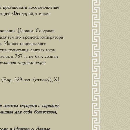
 праздновать восстановление
рицей Феодорой, а также
твования Церкви. Создавая
ду тем, во времена императора
н. Иконы подвергались
тив почитания святых икон
сия, в 787 г., не был созван
славная энциклопедия
р., 329 зач. (от полу́), XI,
 захотел страдать с народом
льшим для себя богатством,
соне и Иеффае, о Давиде,