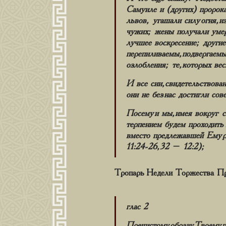
Самуиле и (других) пророка
львов, угашали силу огня, и
чужих; жены получали умер
лучшее воскресение; другие
перепиливаемы, подвергаемы 
озлобления; те, которых ве
И все сии, свидетельствова
они не без нас достигли сов
Посему и мы, имея вокруг с
терпением будем проходить
вместо предлежавшей Ему ра
11:24-26, 32 – 12:2);
Тропарь Недели Торжества Пр
глас 2
Пречистому образу Твоему 