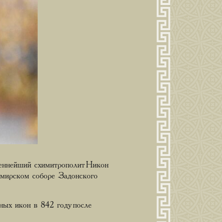
щеннейший схимитрополит Никон
имирском соборе Задонского
ных икон в 842 году после