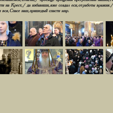
и на Крест,/ да избавиши, яже создал еси, от работы вражия.
 вся, Спасе наш, пришедый спасти мир.