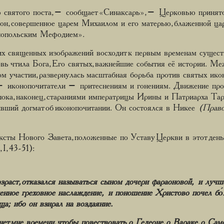
 святого поста, – сообщает «Синаксарь», – Церковью принято
кон, совершенное царем Михаилом и его матерью, блаженной ца
нопольским Мефодием».
их священных изображений восходит к первым временам сущес
ь чтила Бога, Его святых, важнейшие события её истории. Меж
м участии, развернулась масштабная борьба против святых ико
– иконопочитатели – притеснениям и гонениям. Движение про
пока, наконец, стараниями императрицы Ирины и Патриарха Тара
ивший догмат об иконопочитании. Он состоялся в Никее
(Право
ты Нового Завета, положенные по Уставу Церкви в этот день (Ев
 I, 43-51):
раст, отказался называться сыном дочери фараоновой, и лучше
енное греховное наслаждение, и поношение Христово почел бо́
а; ибо он взирал на воздаяние.
т мне времени, чтобы повествовать о Гедеоне, о Вараке, о Сам