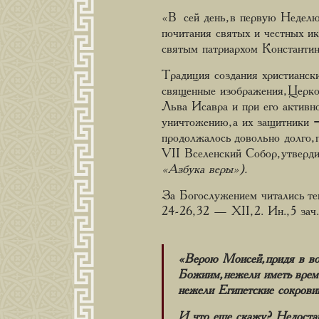
«В сей день, в первую Неделю
почитания святых и честных и
святым патриархом Константи
Традиция создания христианск
священные изображения, Церков
Льва Исавра и при его активно
уничтожению, а их защитники 
продолжалось довольно долго, 
VII Вселенский Собор, утверд
«Азбука веры»).
За Богослужением читались текс
24-26, 32 — XII, 2. Ин., 5 зач.,
«Верою Моисей, придя в воз
Божиим, нежели иметь врем
нежели Египетские сокровищ
И что еще скажу? Недостане