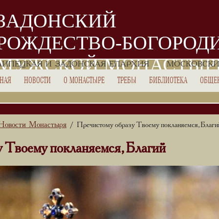
ЗАДОНСКИЙ
РОЖДЕСТВО-БОГОРОД
МУЖСКОЙ МОНАСТЫР
ЛИПЕЦКАЯ И ЗАДОНСКАЯ ЕПАРХИЯ
МОСКОВСКИ
ВНАЯ
НОВОСТИ
О МОНАСТЫРЕ
ТРЕБЫ
БИБЛИОТЕКА
ОБЩЕ
Новости Монастыря
/ Пречистому образу Твоему покланяемся, Благи
 Твоему покланяемся, Благий