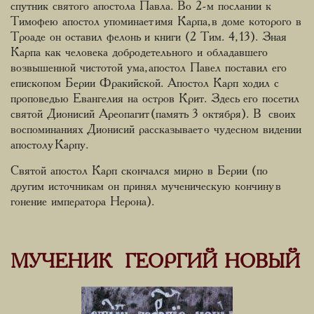
спутник святого апостола Павла. Во 2-м послании к
Тимофею апостол упоминает имя Карпа, в доме которого в
Троаде он оставил фелонь и книги (2 Тим. 4, 13). Зная
Карпа как человека добродетельного и обладавшего
возвышенной чистотой ума, апостол Павел поставил его
епископом Берии Фракийской. Апостол Карп ходил с
проповедью Евангелия на остров Крит. Здесь его посетил
святой Дионисий Ареопагит (память 3 октября). В своих
воспоминаниях Дионисий рассказывает о чудесном видении
апостолу Карпу.
Святой апостол Карп скончался мирно в Берии (по
другим источникам он принял мученическую кончину в
гонение императора Нерона).
МУЧЕНИК ГЕОРГИЙ НОВЫЙ