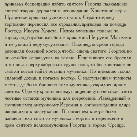
приказал беспощадно избить святого Георгия палками, но
святой твердо держался в исповедании Христовой веры.
Правитель приказал усилить пытки. Страстотерпец
терпеливо переносил все страдания, призывая на помощь
Господа Иисуса Христа. Потом мученика повели по
городу под барабанный бой с криками: «Не ругай Магомета
и не унижай веру мусульман». Наконец, посреди города
разожгли большой костер, чтобы сжечь святого Георгия, но
он, ослабев от ран, упал на землю. Еще живого его бросили
в огонь, а сверху набросали трупы псов, чтобы христиане не
смогли потом найти останки мученика. Но внезапно полил
сильный дождь и погасил костер. С наступлением темноты
место, где было брошено тело мученика, озарилось ярким
светом. Одному христианскому священнику позволили взять
честные останки мученика для погребения. Извещенный о
случившемся, митрополит Иеремия в сопровождении клира
направился к месту казни. В погасшем костре было
найдено тело святого мученика Георгия и перенесено в
храм святого великомученика Георгия в городе Средце.