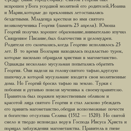
испрошен у Бога усердной молитвой его родителей, Иоанна
и Марии, которые до преклонных лет оставались
бездетными. Младенца крестили во имя святого
великомученика Георгия (память 23 апреля). Юноша
Георгий получил хорошее образование, внимательно изучил
Священное Писание, был благочестив и целомудрен.
Родители его скончались, когда Георгию исполнилось 25
лет. В то время Болгария находилась под властью турок,
которые насильно обращали христиан в магометанство.
Однажды несколько мусульман попытались обратить
Георгия. Они надели на голову святого тафью, круглую
шапочку, в которой мусульмане входят в свои молитвенные
дома. Но Георгий бросил тафью на землю. Турки с
побоями и руганью повели мученика к своему правителю.
Правитель был поражен мужественным обликом и
красотой лица святого Георгия и стал ласково убеждать
его принять магометанство, обещая всевозможные почести
и богатство от султана Селима (1512 — 1520). Но святой
смело и твердо исповедал веру в Господа Иисуса Христа и
порицал заблуждения магометанства. Правитель в гневе