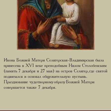
Икона Божией Матери Селигерская-Владимирская была
принесена в ХVI веке преподобным Нилом Столобенским
(память 7 декабря и 27 мая) на остров Селигер, где святой
подвизался и основал общежительную пустынь.
Празднование чудотворному образу Божией Матери
совершается также 7 декабря.