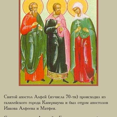
Святой апостол Алфей (из числа 70-ти) происходил из
галилейского города Капернаума и был отцом апостолов
Иакова Алфеева и Матфея.