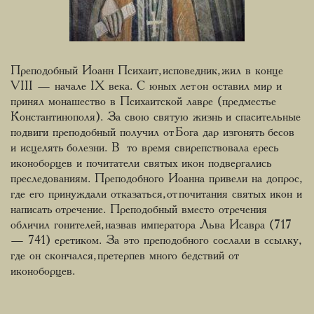
Преподобный Иоанн Психаит, исповедник, жил в конце
VIII — начале IX века. С юных лет он оставил мир и
принял монашество в Психаитской лавре (предместье
Константинополя). За свою святую жизнь и спасительные
подвиги преподобный получил от Бога дар изгонять бесов
и исцелять болезни. В то время свирепствовала ересь
иконоборцев и почитатели святых икон подвергались
преследованиям. Преподобного Иоанна привели на допрос,
где его принуждали отказаться, от почитания святых икон и
написать отречение. Преподобный вместо отречения
обличил гонителей, назвав императора Льва Исавра (717
— 741) еретиком. За это преподобного сослали в ссылку,
где он скончался, претерпев много бедствий от
иконоборцев.