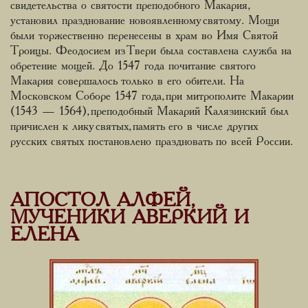
свидетельства о святости преподобного Макария,
установил празднование новоявленному святому. Мощи
были торжественно перенесены в храм во Имя Святой
Троицы. Феодосием из Твери была составлена служба на
обретение мощей. До 1547 года почитание святого
Макария совершалось только в его обители. На
Московском Соборе 1547 года, при митрополите Макарии
(1543 — 1564), преподобный Макарий Калязинский был
причислен к лику святых, память его в числе других
русских святых постановлено праздновать по всей России.
АПОСТОЛ АЛФЕЙ,
МУЧЕНИКИ АВЕРКИЙ И
ЕЛЕНА