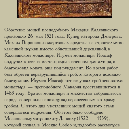
Обретение мощей преподобного Макария Калязинского
произошло 26 мая 1521 года. Купец из города Дмитрова,
Михаил Воронков, пожертвовал средства на строительство
каменной церкви, вместо обветшавшей деревянной, в
Калязинском монастыре. Игумен монастыря Иоасаф
водрузил крест на месте, предназначенном для алтаря, и
благословил копать рвы под фундамент. Во время работ
был обретен неразрушившийся гроб, от которого исходило
благоухание. Игумен Иоасаф тотчас узнал гроб основателя
монастыря — преподобного Макария, преставившегося в
1483 году. Братия монастыря и множество собравшегося
народа совершили панихиду над перенесенным ко храму
гробом. С этого дня у нетленных мощей святого стали
совершаться исцеления. Об этом было сообщено
Московскому митрополиту Даниилу (1522 — 1539),
который созвал в Москве Собор и, подробно рассмотрев