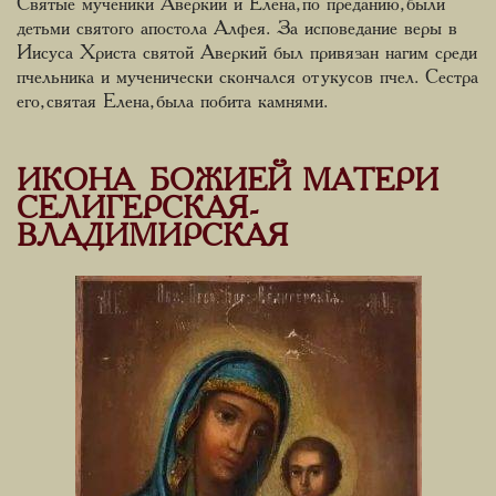
Святые мученики Аверкий и Елена, по преданию, были
детьми святого апостола Алфея. За исповедание веры в
Иисуса Христа святой Аверкий был привязан нагим среди
пчельника и мученически скончался от укусов пчел. Сестра
его, святая Елена, была побита камнями.
ИКОНА БОЖИЕЙ МАТЕРИ
СЕЛИГЕРСКАЯ-
ВЛАДИМИРСКАЯ