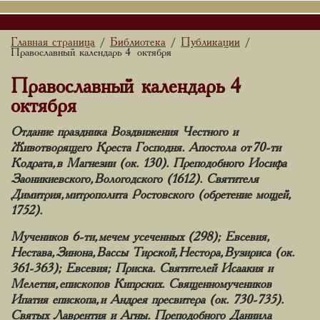
Главная страница
Библиотека
Публикации
/
/
/
Православный календарь 4 октября
Православный календарь 4
октября
Отдание праздника Воздвижения Честного и
Животворящего Креста Господня. Апостола от 70-ти
Кодрата, в Магнезии (ок. 130). Преподобного Иосифа
Заоникиевского, Вологодского (1612). Святителя
Димитрия, митрополита Ростовского (обретение мощей,
1752).
Мучеников 6-ти, мечем усеченных (298); Евсевия,
Нестава, Зинона, Вассы Тирской, Нестора, Вузириса (ок.
361-363); Евсевия; Приска. Святителей Исаакия и
Мелетия, епископов Кипрских. Священномучеников
Ипатия епископа, и Андрея пресвитера (ок. 730-735).
Святых Лаврентия и Агны. Преподобного Даниила