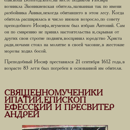
епископа Вологодского, на месте подвигов Иосифа
возникла Заоникиевская обитель, названная так по имени
разбойника Аники, некогда обитавшего в этом лесу. Когда
обитель расширилась и число иноков возросло, по совету
преподобного Иосифа, игуменом был избран Антоний. Сам
он по смирению не принял настоятельства и, скрывая от
других свои строгие подвиги, воспринял юродство Христа
ради, ночами стоял на молитве в своей часовне, в жестокие
морозы ходил босой.
Преподобный Иосиф преставился 21 сентября 1612 года, в
возрасте 83 лет и был погребен в основанной им обители.
СВЯЩЕННОМУЧЕНИКИ
ИПАТИЙ, ЕПИСКОП
ЕФЕССКИЙ И ПРЕСВИТЕР
АНДРЕЙ