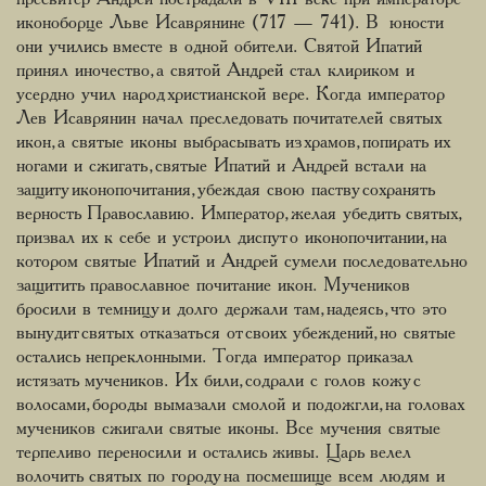
иконоборце Льве Исаврянине (717 — 741). В юности
они учились вместе в одной обители. Святой Ипатий
принял иночество, а святой Андрей стал клириком и
усердно учил народ христианской вере. Когда император
Лев Исаврянин начал преследовать почитателей святых
икон, а святые иконы выбрасывать из храмов, попирать их
ногами и сжигать, святые Ипатий и Андрей встали на
защиту иконопочитания, убеждая свою паству сохранять
верность Православию. Император, желая убедить святых,
призвал их к себе и устроил диспут о иконопочитании, на
котором святые Ипатий и Андрей сумели последовательно
защитить православное почитание икон. Мучеников
бросили в темницу и долго держали там, надеясь, что это
вынудит святых отказаться от своих убеждений, но святые
остались непреклонными. Тогда император приказал
истязать мучеников. Их били, содрали с голов кожу с
волосами, бороды вымазали смолой и подожгли, на головах
мучеников сжигали святые иконы. Все мучения святые
терпеливо переносили и остались живы. Царь велел
волочить святых по городу на посмешище всем людям и