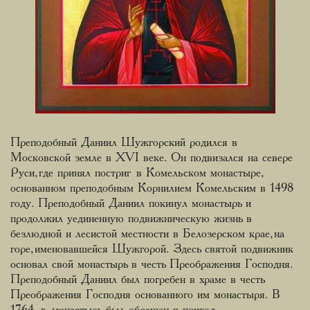
Преподобный Даниил Шужгорский родился в
Московской земле в XVI веке. Он подвизался на севере
Руси, где принял постриг в Комельском монастыре,
основанном преподобным Корнилием Комельским в 1498
году. Преподобный Даниил покинул монастырь и
продолжил уединенную подвижническую жизнь в
безлюдной и лесистой местности в Белозерском крае, на
горе, именовавшейся Шужгорой. Здесь святой подвижник
основал свой монастырь в честь Преображения Господня.
Преподобный Даниил был погребен в храме в честь
Преображения Господня основанного им монастыря. В