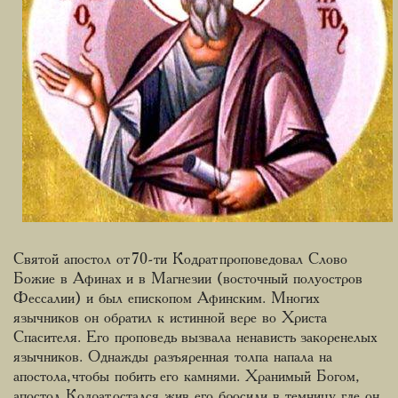
Святой апостол от 70-ти Кодрат проповедовал Слово
Божие в Афинах и в Магнезии (восточный полуостров
Фессалии) и был епископом Афинским. Многих
язычников он обратил к истинной вере во Христа
Спасителя. Его проповедь вызвала ненависть закоренелых
язычников. Однажды разъяренная толпа напала на
апостола, чтобы побить его камнями. Хранимый Богом,
апостол Кодрат остался жив, его бросили в темницу, где он