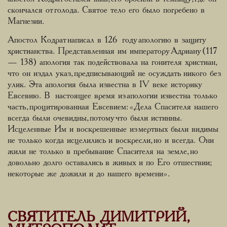
скончался от голода. Святое тело его было погребено в
Магнезии.
Апостол Кодрат написал в 126 году апологию в защиту
христианства. Представленная им императору Адриану (117
— 138) апология так подействовала на гонителя христиан,
что он издал указ, предписывающий не осуждать никого без
улик. Эта апология была известна в IV веке историку
Евсевию. В настоящее время из апологии известна только
часть, процитированная Евсевием: «Дела Спасителя нашего
всегда были очевидны, потому что были истинны.
Исцеленные Им и воскрешенные из мертвых были видимы
не только когда исцелились и воскресли, но и всегда. Они
жили не только в пребывание Спасителя на земле, но
довольно долго оставались в живых и по Его отшествии;
некоторые же дожили и до нашего времени».
СВЯТИТЕЛЬ ДИМИТРИЙ,