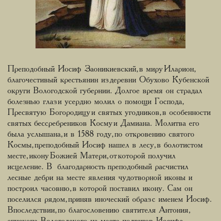
Преподобный Иосиф Заоникиевский, в миру Иларион,
благочестивый крестьянин из деревни Обухово Кубенской
округи Вологодской губернии. Долгое время он страдал
болезнью глаз и усердно молил о помощи Господа,
Пресвятую Богородицу и святых угодников, в особенности
святых бессребреников Косму и Дамиана. Молитва его
была услышана, и в 1588 году, по откровению святого
Космы, преподобный Иосиф нашел в лесу, в болотистом
месте, икону Божией Матери, от которой получил
исцеление. В благодарность преподобный расчистил
лесные дебри на месте явления чудотворной иконы и
построил часовню, в которой поставил икону. Сам он
поселился рядом, приняв иноческий образ с именем Иосиф.
Впоследствии, по благословению святителя Антония,