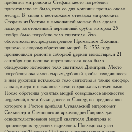
прибытия митрополита Стефана место погребения
приготовлено не было, хотя со дня кончины прошло около
месяца. В связи с неотложным отъездом митрополита
Стефана из Ростова в выкопанной могиле был сделан
наскоро заготовленный деревянный сруб, в котором 25
ноября было погребено тело святителя. Это
обстоятельство, предусмотренное Промыслом Божиим,
привело к скорому обретению мощей. В 1752 году
производился ремонт в соборной церкви монастыря, и 21
сентября при починке опустившегося пола было
обнаружено нетленное тело святителя Димитрия. Место
погребения оказалось сырым, дубовый гроб и находившиеся
в нем рукописи истлели, но тело святителя, а также омофор,
саккос, митра и шелковые четки сохранились нетленными.
После обретения у святых мощей совершалось множество
исцелений, о чем было донесено Синоду, по предписанию
которого в Ростов прибыли Суздальский митрополит
Сильвестр и Симоновский архимандрит Гавриил для
освидетельствования мощей святителя Димитрия и
происшедших чудесных исцелений. Последовал указ