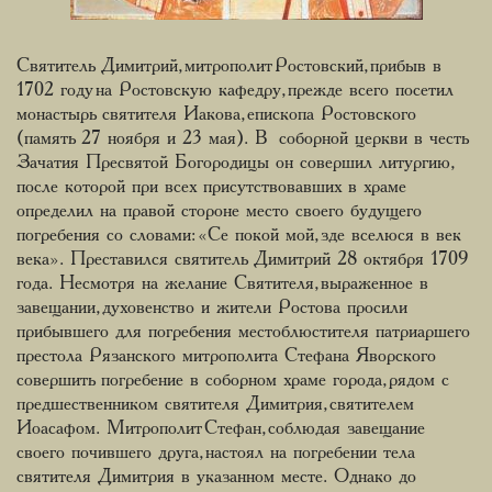
Святитель Димитрий, митрополит Ростовский, прибыв в
1702 году на Ростовскую кафедру, прежде всего посетил
монастырь святителя Иакова, епископа Ростовского
(память 27 ноября и 23 мая). В соборной церкви в честь
Зачатия Пресвятой Богородицы он совершил литургию,
после которой при всех присутствовавших в храме
определил на правой стороне место своего будущего
погребения со словами: «Се покой мой, зде вселюся в век
века». Преставился святитель Димитрий 28 октября 1709
года. Несмотря на желание Святителя, выраженное в
завещании, духовенство и жители Ростова просили
прибывшего для погребения местоблюстителя патриаршего
престола Рязанского митрополита Стефана Яворского
совершить погребение в соборном храме города, рядом с
предшественником святителя Димитрия, святителем
Иоасафом. Митрополит Стефан, соблюдая завещание
своего почившего друга, настоял на погребении тела
святителя Димитрия в указанном месте. Однако до