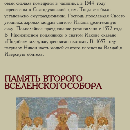
были сначала помещены в часовне, а в 1544 году
перенесены в Святодуховский храм. Тогда же было
установлено ему празднование. Господь, прославляя Своего
угодника, даровал мощам святого Иакова целительную
силу. Полиелейное празднование установлено с 1572 года.
В Иконописном подлиннике о святом Иакове сказано:
«Подобием млад, наг, препоясан платом». В 1657 году
патриарх Никон часть мощей святого перевез на Валдай, в
Иверскую обитель.
ПАМЯТЬ ВТОРОГО
ВСЕЛЕНСКОГО СОБОРА