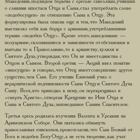
Македоний, под видом борьбы с ересью савеллиан, учивших
о слиянии ипостаси Отца и Сына, стал употреблять слово
«подобосущен» по отношению Сына к Отцу. Эта
формулировка была опасна еще и тем, что Македоний
выставлял себя как борца с арианами, употреблявшими
термин «подобен Отцу». Кроме этого, македониане —
полуариане, склонявшиеся в зависимости от обстановки и
выгоды то к Православию, то к арианству, хулили и
Святого Духа, утверждая, что Он не имеет единства с
Отцом и Сыном. Второй еретик — Аеций ввел понятие
«иносущен» и говорил, что Отец имеет совершенно другое
существо, чем Сын. Его ученик Евномий учил о
иерархической подчиненности Сына Отцу и Святого Духа
Сыну. Всех, кто приходил к нему, он перекрещивал в
«смерть Христа», отвергая Крещение во Имя Отца и
Сына и Святого Духа, заповеданное Самим Спасителем.
Третья ересь родилась из учения Валента и Урсакия на
Аримонском Соборе. Они пытались обмануть
православных епископов, провозгласив, что Сын Божий от
Бога и подобен Богу Отцу, а не есть творение, как учат