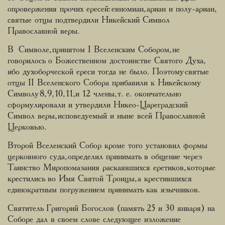
опровержения прочих ересей: евномиан, ариан и полу-ариан,
святые отцы подтвердили Никейский Символ
Православной веры.
В Символе, принятом I Вселенским Собором, не
говорилось о Божественном достоинстве Святого Духа,
ибо духоборческой ереси тогда не было. Поэтому святые
отцы II Вселенского Собора прибавили к Никейскому
Символу 8, 9, 10, 11,и 12 члены, т. е. окончательно
сформулировали и утвердили Никео-Цареградский
Символ веры, исповедуемый и ныне всей Православной
Церковью.
Второй Вселенский Собор кроме того установил формы
церковного суда, определил принимать в общение через
Таинство Миропомазания раскаявшихся еретиков, которые
крестились во Имя Святой Троицы, а крестившихся
единократным погружением принимать как язычников.
Святитель Григорий Богослов (память 25 и 30 января) на
Соборе дал в своем слове следующее изложение