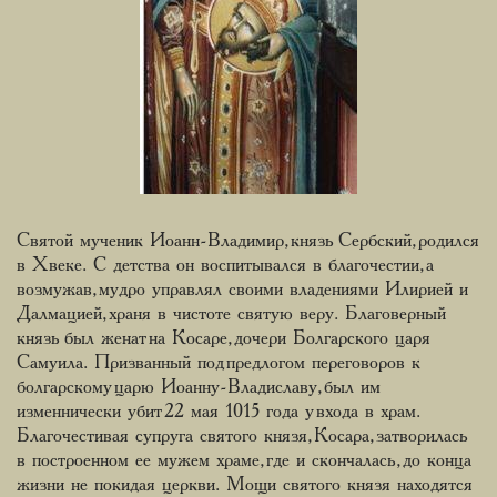
Святой мученик Иоанн-Владимир, князь Сербский, родился
в Х веке. С детства он воспитывался в благочестии, а
возмужав, мудро управлял своими владениями Илирией и
Далмацией, храня в чистоте святую веру. Благоверный
князь был женат на Косаре, дочери Болгарского царя
Самуила. Призванный под предлогом переговоров к
болгарскому царю Иоанну-Владиславу, был им
изменнически убит 22 мая 1015 года у входа в храм.
Благочестивая супруга святого князя, Косара, затворилась
в построенном ее мужем храме, где и скончалась, до конца
жизни не покидая церкви. Мощи святого князя находятся