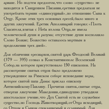
ариане. Но под тем предлогом, что слово «существо» не
находится в Священном Писании, еретики предлагали не
употреблять термин «единосущный», по отношению Сына к
Отцу. Кроме этих трех основных ересей, было много и
других лжеучений. Еретик Аполлинарий говорил: «Плоть
Спасителя, взятая с Неба из лона Отца, не имела
человеческой души и разума; отсутствие души восполняло
Слово Божие; Божество оставалось мертвым в
продолжении трех дней».
Для обличения ересиархов, святой царь Феодосий Великий
(379 — 395) созвал в Константинополе Вселенский
Собор, на котором присутствовало 150 епископов. На
рассмотрение святых отцов было предложено
утвержденное на Римском соборе исповедание веры,
которое святой папа Дамас прислал епископу
Антиохийскому Павлину. Прочитав свиток, святые отцы,
отвергая лжеучение Македония, единодушно утвердили
апостольское учение, что Дух Святой есть не служебное
существо, но Господь Животворящий, от Отца исходящий,
со Отцом и Сыном спокланяемый и сславимый. Для