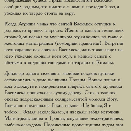
совершаемые чудеса. Придя домой, святой Василиск
сообщил родным, что видится с ними в последний раз, и
убеждал их твердо стоять за веру.
Когда Агриппа узнал, что святой Василиск отпущен к
родным, то пришел в ярость. Жестоко наказав темничных
стражей, он послал за мучеником отряд воинов во главе с
жестоким магистрианом (помощник правителя). Встретив
возвращавшегося святого Василиска, магистриан надел на
него тяжелые оковы, а ноги обул в медные сапоги с
вбитыми в подошвы гвоздями, и отправил в Команы.
Дойдя до одного селения, в знойный полдень путники
остановились в доме женщины Трояны. Воины пошли в
дом отдохнуть и подкрепиться пищей, а святого мученика
Василиска привязали к сухому дереву. Стоя в тяжких
оковах под раскаленным солнцем, святой молился Богу.
Внезапно послышался Голос свыше: «Не бойся, Я с
тобою». Земля заколебалась, и из скалы забил источник.
Магистриан, воины и Трояна, испуганные землетрясением,
выбежали из дома. Пораженные происшедшим чудом, они