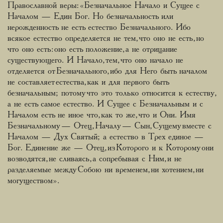
Православной веры: «Безначальное Начало и Сущее с
Началом — Един Бог. Но безначальность или
нерожденность не есть естество Безначального. Ибо
всякое естество определяется не тем, что оно не есть, но
что оно есть: оно есть положение, а не отрицание
существующего. И Начало, тем, что оно начало не
отделяется от Безначального, ибо для Него быть началом
не составляет естества, как и для первого быть
безначальным; потому что это только относится к естеству,
а не есть самое естество. И Сущее с Безначальным и с
Началом есть не иное что, как то же, что и Они. Имя
Безначальному — Отец, Началу — Сын, Сущему вместе с
Началом — Дух Святый; а естество в Трех единое —
Бог. Единение же — Отец, из Которого и к Которому они
возводятся, не сливаясь, а сопребывая с Ним, и не
разделяемые между Собою ни временем, ни хотением, ни
могуществом».