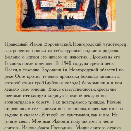
Праведный Иаков Боровичский, Новгородский чудотворец,
в отрочестве принял на себя суровый подвиг юродства.
Больше о жизни его ничего не известно. Прославил его
Господь после кончины. В 1540 году, на третий день
Пасхи, к селению Боровичи (в Новгородской области) по
реке Осте против течения приплыла большая льдина, на
которой стоял гроб (дубовая колода) без крышки, а в нем
лежало тело юноши. Боясь ответственности, крестьяне
шестами оттолкнули льдину к средине реки, но она
возвратилась к берегу. Так повторялось трижды. Ночью
старейшинам села явился во сне юноша, виденный ими на
льдине, и сказал: «Я такой же христианин, как и вы. Не
гоните меня. Мое имя Иаков, я получил имя в честь
святого Иакова, брата Господня». Мощи святого отрока