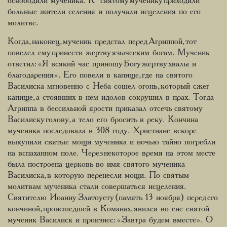
освободили мученика. К святому мученику приходили
больные жители селения и получали исцеления по его
молитве.
Когда, наконец, мученик предстал перед Агриппой, тот
повелел ему принести жертву языческим богам. Мученик
ответил: «Я всякий час приношу Богу жертву хвалы и
благодарения». Его повели в капище, где на святого
Василиска мгновенно с Неба сошел огонь, который сжег
капище, а стоявших в нем идолов сокрушил в прах. Тогда
Агриппа в бессильной ярости приказал отсечь святому
Василиску голову, а тело его бросить в реку. Кончина
мученика последовала в 308 году. Христиане вскоре
выкупили святые мощи мученика и ночью тайно погребли
на вспаханном поле. Через некоторое время на этом месте
была построена церковь во имя святого мученика
Василиска, в которую перенесли мощи. По святым
молитвам мученика стали совершаться исцеления.
Святителю Иоанну Златоусту (память 13 ноября) перед его
кончиной, происшедшей в Команах, явился во сне святой
мученик Василиск и произнес: «Завтра будем вместе». О