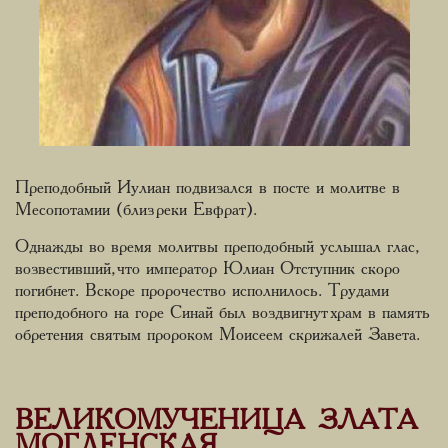
Преподобный Иулиан подвизался в посте и молитве в
Месопотамии (близ реки Евфрат).
Однажды во время молитвы преподобный услышал глас,
возвестивший, что император Юлиан Отступник скоро
погибнет. Вскоре пророчество исполнилось. Трудами
преподобного на горе Синай был воздвигнут храм в память
обретения святым пророком Моисеем скрижалей Завета.
ВЕЛИКОМУЧЕНИЦА ЗЛАТА
МОГЛЕНСКАЯ