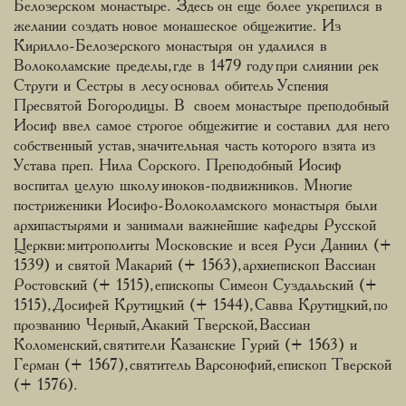
Белозерском монастыре. Здесь он еще более укрепился в
желании создать новое монашеское общежитие. Из
Кирилло-Белозерского монастыря он удалился в
Волоколамские пределы, где в 1479 году при слиянии рек
Струги и Сестры в лесу основал обитель Успения
Пресвятой Богородицы. В своем монастыре преподобный
Иосиф ввел самое строгое общежитие и составил для него
собственный устав, значительная часть которого взята из
Устава преп. Нила Сорского. Преподобный Иосиф
воспитал целую школу иноков-подвижников. Многие
постриженики Иосифо-Волоколамского монастыря были
архипастырями и занимали важнейшие кафедры Русской
Церкви: митрополиты Московские и всея Руси Даниил (+
1539) и святой Макарий (+ 1563), архиепископ Вассиан
Ростовский (+ 1515), епископы Симеон Суздальский (+
1515), Досифей Крутицкий (+ 1544), Савва Крутицкий, по
прозванию Черный, Акакий Тверской, Вассиан
Коломенский, святители Казанские Гурий (+ 1563) и
Герман (+ 1567), святитель Варсонофий, епископ Тверской
(+ 1576).