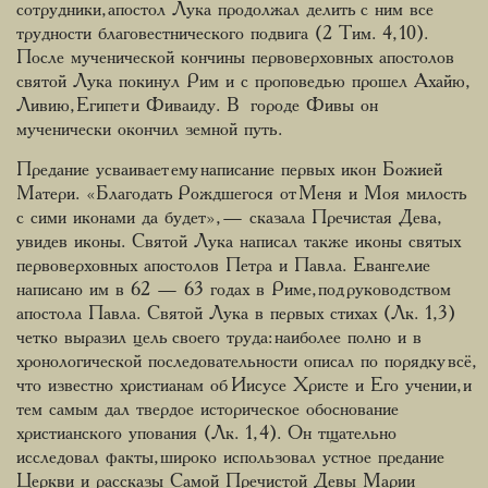
сотрудники, апостол Лука продолжал делить с ним все
трудности благовестнического подвига (2 Тим. 4, 10).
После мученической кончины первоверховных апостолов
святой Лука покинул Рим и с проповедью прошел Ахайю,
Ливию, Египет и Фиваиду. В городе Фивы он
мученически окончил земной путь.
Предание усваивает ему написание первых икон Божией
Матери. «Благодать Рождшегося от Меня и Моя милость
с сими иконами да будет», — сказала Пречистая Дева,
увидев иконы. Святой Лука написал также иконы святых
первоверховных апостолов Петра и Павла. Евангелие
написано им в 62 — 63 годах в Риме, под руководством
апостола Павла. Святой Лука в первых стихах (Лк. 1,3)
четко выразил цель своего труда: наиболее полно и в
хронологической последовательности описал по порядку всё,
что известно христианам об Иисусе Христе и Его учении, и
тем самым дал твердое историческое обоснование
христианского упования (Лк. 1, 4). Он тщательно
исследовал факты, широко использовал устное предание
Церкви и рассказы Самой Пречистой Девы Марии