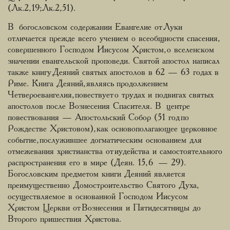
(Лк.2,19;Лк.2,51).
В богословском содержании Евангелие от Луки
отличается прежде всего учением о всеобщности спасения,
совершенного Господом Иисусом Христом, о вселенском
значении евангельской проповеди. Святой апостол написал
также книгу Деяний святых апостолов в 62 — 63 годах в
Риме. Книга Деяний, являясь продолжением
Четвероевангелия, повествует о трудах и подвигах святых
апостолов после Вознесения Спасителя. В центре
повествования — Апостольский Собор (51 год по
Рождестве Христовом), как основополагающее церковное
событие, послужившее догматическим основанием для
отмежевания христианства от иудейства и самостоятельного
распространения его в мире (Деян. 15, 6 — 29).
Богословским предметом книги Деяний является
преимущественно Домостроительство Святого Духа,
осуществляемое в основанной Господом Иисусом
Христом Церкви от Вознесения и Пятидесятницы до
Второго пришествия Христова.