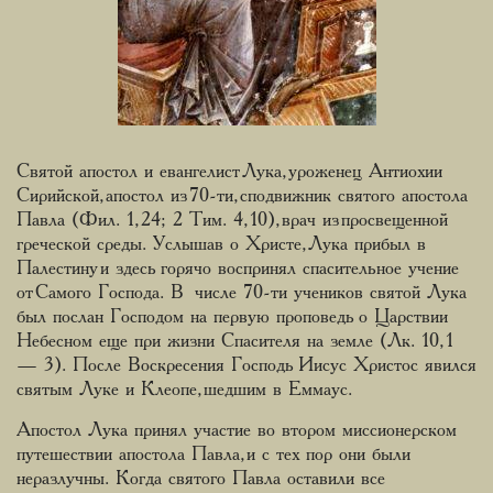
Святой апостол и евангелист Лука, уроженец Антиохии
Сирийской, апостол из 70-ти, сподвижник святого апостола
Павла (Фил. 1, 24; 2 Тим. 4, 10), врач из просвещенной
греческой среды. Услышав о Христе, Лука прибыл в
Палестину и здесь горячо воспринял спасительное учение
от Самого Господа. В числе 70-ти учеников святой Лука
был послан Господом на первую проповедь о Царствии
Небесном еще при жизни Спасителя на земле (Лк. 10, 1
— 3). После Воскресения Господь Иисус Христос явился
святым Луке и Клеопе, шедшим в Еммаус.
Апостол Лука принял участие во втором миссионерском
путешествии апостола Павла, и с тех пор они были
неразлучны. Когда святого Павла оставили все