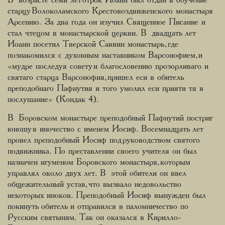
В возрасте семи лет отрок Иоанн был отдан в обучение
старцу Волоколамского Крестовоздвиженского монастыря
Арсению. За два года он изучил Священное Писание и
стал чтецом в монастырской церкви. В двадцать лет
Иоанн посетил Тверской Саввин монастырь, где
познакомился с духовным наставником Варсонофием, и
«мудре последуя совету и благословению прозорливаго и
святаго старца Варсонофия, пришел еси в обитель
преподобнаго Пафнутия и того умолил еси прияти тя в
послушание» (Кондак 4).
В Боровском монастыре преподобный Пафнутий постриг
юношу в иночество с именем Иосиф. Восемнадцать лет
провел преподобный Иосиф под руководством святого
подвижника. По преставлении своего учителя он был
назначен игуменом Боровского монастыря, которым
управлял около двух лет. В этой обители он ввел
общежительный устав, что вызвало недовольство
некоторых иноков. Преподобный Иосиф вынужден был
покинуть обитель и отправился в паломничество по
Русским святыням. Так он оказался в Кирилло-