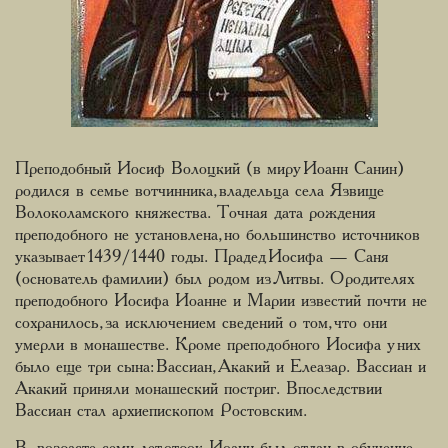
Преподобный Иосиф Волоцкий (в миру Иоанн Санин)
родился в семье вотчинника, владельца села Язвище
Волоколамского княжества. Точная дата рождения
преподобного не установлена, но большинство источников
указывает 1439/1440 годы. Прадед Иосифа — Саня
(основатель фамилии) был родом из Литвы. О родителях
преподобного Иосифа Иоанне и Марии известий почти не
сохранилось, за исключением сведений о том, что они
умерли в монашестве. Кроме преподобного Иосифа у них
было еще три сына: Вассиан, Акакий и Елеазар. Вассиан и
Акакий приняли монашеский постриг. Впоследствии
Вассиан стал архиепископом Ростовским.