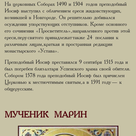
На церковных Соборах 1490 и 1504 годов преподобный
Иосиф выступил с обличением ереси жидовствующих,
возникшей в Новгороде. Он решительно добивался
осуждения упорствующих отступников. Кроме основного
его сочинения «Просветитель», направленного против этой
ереси, перу святого принадлежат также 24 послания к
различным лицам, краткая и пространная редакции
монастырского «Устава».
Преподобный Иосиф преставился 9 сентября 1515 года и
был погребен близ алтаря Успенского храма своей обители.
Собором 1578 года преподобный Иосиф был причислен
Церковью к местночтимым святым, а в 1591 году — к
общерусским.
МУЧЕНИК МАРИН