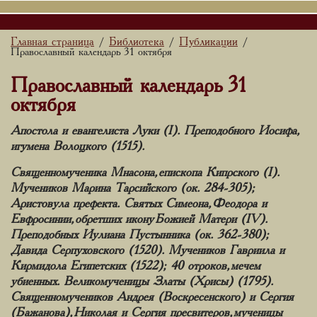
Главная страница
Библиотека
Публикации
/
/
/
Православный календарь 31 октября
Православный календарь 31
октября
Апостола и евангелиста Луки (I). Преподобного Иосифа,
игумена Волоцкого (1515).
Священномученика Мнасона, епископа Кипрского (I).
Мучеников Марина Тарсийского (ок. 284-305);
Аристовула префекта. Святых Симеона, Феодора и
Евфросинии, обретших икону Божией Матери (IV).
Преподобных Иулиана Пустынника (ок. 362-380);
Давида Серпуховского (1520). Мучеников Гавриила и
Кирмидола Египетских (1522); 40 отроков, мечем
убиенных. Великомученицы Златы (Хрисы) (1795).
Священномучеников Андрея (Воскресенского) и Сергия
(Бажанова), Николая и Сергия пресвитеров, мученицы