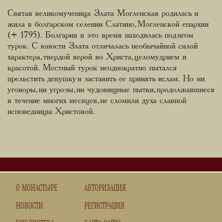
Святая великомученица Злата Могленская родилась и
жила в болгарском селении Слатино, Могленской епархии
(+ 1795). Болгария в это время находилась под игом
турок. С юности Злата отличалась необычайной силой
характера, твердой верой во Христа, целомудрием и
красотой. Местный турок неоднократно пытался
прельстить девушку и заставить ее принять ислам. Но ни
уговоры, ни угрозы, ни чудовищные пытки, продолжавшиеся
в течение многих месяцев, не сломили духа славной
исповедницы Христовой.
О МОНАСТЫРЕ
АВТОРИЗАЦИЯ
НОВОСТИ
РЕГИСТРАЦИЯ