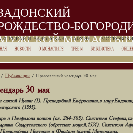
ЗАДОНСКИЙ
РОЖДЕСТВО-БОГОРОД
МУЖСКОЙ МОНАСТЫР
ЛИПЕЦКАЯ И ЗАДОНСКАЯ ЕПАРХИЯ
МОСКОВСКИ
ВНАЯ
НОВОСТИ
О МОНАСТЫРЕ
ТРЕБЫ
БИБЛИОТЕКА
ОБЩЕ
Публикации
/
/ Православный календарь 30 мая
ендарь 30 мая
и святой Иунии (I). Преподобной Евфросинии, в миру Евдокии
гарского (1555).
а и Памфалона воинов (ок. 284-305). Святителя Стефана, па
риана Ондрусовского (обретение мощей, 1551). Святителя Афан
 Преподобных Нектария и Феофана братий, Метеорских.