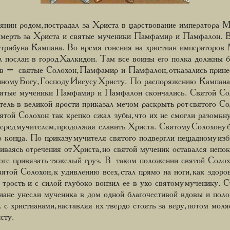
тянин родом, пострадал за Христа в царствование императора
смерть за Христа и святые мученики Памфамир и Памфалон. В
у трибуна Кампана. Во время гонения на христиан императоров
 послан в город Халкидон. Там все воины его полка должны б
в – святые Солохон, Памфамир и Памфалон, отказались принест
ному Богу, Господу Иисусу Христу. По распоряжению Кампана
вятые мученики Памфамир и Памфалон скончались. Святой Сол
ель в великой ярости приказал мечом раскрыть рот святого Со
той Солохон так крепко сжал зубы, что их не смогли разомкну
перед мучителем, продолжая славить Христа. Святому Солохону б
 конца. По приказу мучителя святого подвергли нещадному изби
иваясь отречения от Христа, но святой мученик оставался непо
к ноге привязать тяжелый груз. В таком положении святой Солох
святой Солохон, к удивлению всех, стал прямо на ноги, как здор
 трость и с силой глубоко вонзил ее в ухо святому мученику. С
тиане унесли мученика в дом одной благочестивой вдовы и пол
с христианами, наставляя их твердо стоять за веру, потом моляс
сту.