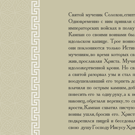
Святой мученик Солохон, егип
Одновременно с ним приняли 
императорских войсках в полк
Кампан со своими воинами был
идольском капище. Трое воино
они поклоняются только Истин
мучениям, во время которых с
жив, прославляя Христа. Мучит
идоложертвенной крови. Но свя
а святой разорвал узы и стал 
воодушевлявший его терпеть до
влачили по острым камням, доб
повесить его за одну руку, а 
наконец, обрезали веревку, то 
ярости, Кампан схватил писчую
воины ушли, бросив его. Хрис
подкрепился пищей и беседовал 
свою душу Господу Иисусу Хри