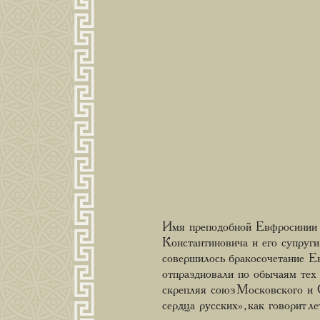
Имя преподобной Евфросинии 
Константиновича и его супруг
совершилось бракосочетание 
отпраздновали по обычаям тех 
скрепляя союз Московского и 
сердца русских», как говорит ле