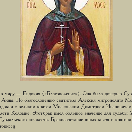
в миру — Евдокия («Благоволение»). Она была дочерью Суз
и Анны. По благословению святителя Алексия митрополита Мо
Евдокии с великим князем Московским Димитрием Ивановичем.
лет в Коломне. Этот брак имел большое значение для судьбы М
Суздальского княжеств. Бракосочетание юных князя и княгини
тописец.