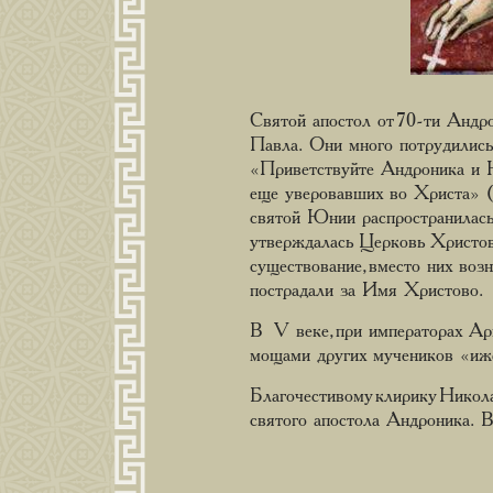
Святой апостол от 70-ти Андр
Павла. Они много потрудились
«Приветствуйте Андроника и Ю
еще уверовавших во Христа» (
святой Юнии распространилась
утверждалась Церковь Христов
существование, вместо них воз
пострадали за Имя Христово.
В V веке, при императорах Ар
мощами других мучеников «иже
Благочестивому клирику Никол
святого апостола Андроника. В