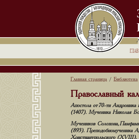
ГЛА
Главная страница
Библиотека
/
Православный кал
Апостола от 70-ти Андроника 
(1407). Мученика Николая Бол
Мучеников Солохона, Памфамир
(893). Преподобномученика Ад
Христианупольского (XVIII).