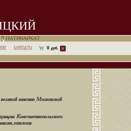
ИЦКИЙ
Ь
Й ПАТРИАРХАТ
НИЕ
КОНТАКТЫ
0
руб.
0
, великой княгини Московской
триарха Константинопольского
асия, епископа