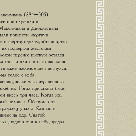
 Максимиана (284–305).
се они служили в
 Максимиана и Диоклетиана
ыли принести жертву в
и жертву идолам, объявив, что
 их подвергли жестоким
охон перенес пытку и остался
лохона и влить в него насильно
ть даже железом, меч погнулся,
ыл голос с неба,
ению, после чего израненного
колебим. Тогда приказано было
он висел три часа. Когда же,
овый человек. Обезумев от
традалец упал, а Кампан и
ожили на одр. Святой
ь и, подняв очи к небу, предал