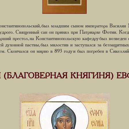
Константинопольский, был младшим сыном императора Василия
удрого. Священный сан он принял при Патриархе Фотии. Ког
арший престол, на Константинопольскую кафедру был возведен 
й духовной паствы, был милостив и заступался за беззащитных, 
ем. Скончался он мирно в 893 году и был погребен в Сикелли
 (БЛАГОВЕРНАЯ КНЯГИНЯ) Е