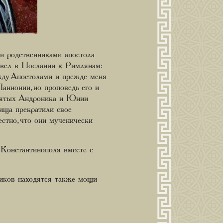
и родственниками апостола
авел в Послании к Римлянам:
жду Апостолами и прежде меня
ннонии, но проповедь его и
 святых Андроника и Юнии
ища прекратили свое
естно, что они мученически
 Константинополя вместе с
ников находятся также мощи