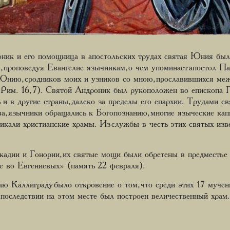
оник и его помощница в апостольских трудах святая Юния был
, проповедуя Евангелие язычникам, о чем упоминает апостол П
нию, сродников моих и узников со мною, прославившихся ме
Рим. 16, 7). Святой Андроник был рукоположен во епископа Па
 и в другие страны, далеко за пределы его епархии. Трудами
а, язычники обращались к Богопознанию, многие языческие кап
никали христианские храмы. Из службы в честь этих святых изв
кадии и Гонории, их святые мощи были обретены в предместье
 во Евгениевых» (память 22 февраля).
аю Каллиграду было откровение о том, что среди этих 17 муче
последствии на этом месте был построен величественный храм.