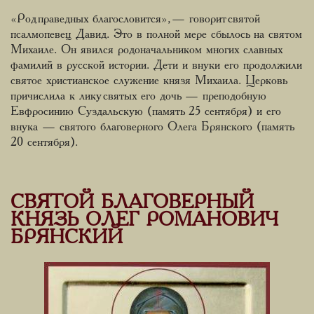
«Род праведных благословится», — говорит святой
псалмопевец Давид. Это в полной мере сбылось на святом
Михаиле. Он явился родоначальником многих славных
фамилий в русской истории. Дети и внуки его продолжили
святое христианское служение князя Михаила. Церковь
причислила к лику святых его дочь — преподобную
Евфросинию Суздальскую (память 25 сентября) и его
внука — святого благоверного Олега Брянского (память
20 сентября).
СВЯТОЙ БЛАГОВЕРНЫЙ
КНЯЗЬ ОЛЕГ РОМАНОВИЧ
БРЯНСКИЙ