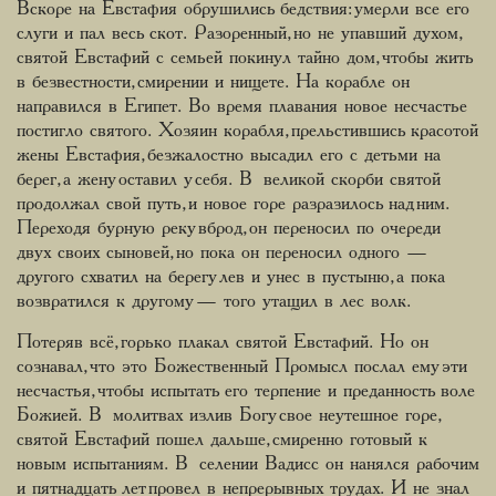
Вскоре на Евстафия обрушились бедствия: умерли все его
слуги и пал весь скот. Разоренный, но не упавший духом,
святой Евстафий с семьей покинул тайно дом, чтобы жить
в безвестности, смирении и нищете. На корабле он
направился в Египет. Во время плавания новое несчастье
постигло святого. Хозяин корабля, прельстившись красотой
жены Евстафия, безжалостно высадил его с детьми на
берег, а жену оставил у себя. В великой скорби святой
продолжал свой путь, и новое горе разразилось над ним.
Переходя бурную реку вброд, он переносил по очереди
двух своих сыновей, но пока он переносил одного —
другого схватил на берегу лев и унес в пустыню, а пока
возвратился к другому — того утащил в лес волк.
Потеряв всё, горько плакал святой Евстафий. Но он
сознавал, что это Божественный Промысл послал ему эти
несчастья, чтобы испытать его терпение и преданность воле
Божией. В молитвах излив Богу свое неутешное горе,
святой Евстафий пошел дальше, смиренно готовый к
новым испытаниям. В селении Вадисс он нанялся рабочим
и пятнадцать лет провел в непрерывных трудах. И не знал