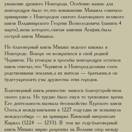
уважение древнего Новгорода. Особенно важно для
новгородцев было то, что вокняжение Михаила означало
примирение с Новгородом святого благоверного великого
князя Владимирского Георгия Всеволодовича (память 4
марта), жена которого, святая княгиня Агафия, была
сестрой князя Михаила.
Но благоверный князь Михаил недолго княжил в
Новгороде. Вскоре он возвратился в свой родной
Чернигов. На уговоры и просьбы новгородцев остаться
князь отвечал, что Чернигов и Новгород должны стать
родственными землями, а их жители — братьями, и он
будет укреплять узы дружества этих городов.
Благоверный князь ревностно занялся благоустройством
своего удела. Но трудно было ему в то тревожное время.
Его деятельность вызвала беспокойство Курского князя
Олега, и между князьями в 1227 году едва не вспыхнула
междоусобица — их примирил Киевский митрополит
Кирилл (1224 — 1233). В том же году благоверный
князь Михаил мирно разрешил на Волыни спор между