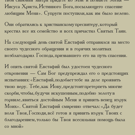
твои сыновья завтра придете ко Мне и познаете Меня —
Иисуса Христа, Истинного Бога, посылающего спасение
любящим Меня». Супруги поступили, как им было велено.
Они обратились к христианскому пресвитеру, который
крестил все их семейство и всех причастил Святых Таин.
На следующий день святой Евстафий отправился на место
своего чудесного обращения и в горячих молитвах
возблагодарил Господа, призвавшего его на путь спасения.
И опять святой Евстафий был удостоен чудесного
откровения — Сам Бог предупреждал его о предстоящих
испытаниях: «Евстафий, подобает тебе на деле проявить
твою веру. Тебе, как Иову, предстоит претерпеть многие
скорби, чтобы, будучи искушенным, подобно золоту в
горниле, явиться достойным Меня и принять венец из рук
Моих». Святой Евстафий смиренно отвечал: «Да будет
воля Твоя, Господи, всё готов я принять из рук Твоих с
благодарением, только бы Твоя всесильная помощь была
со мной»