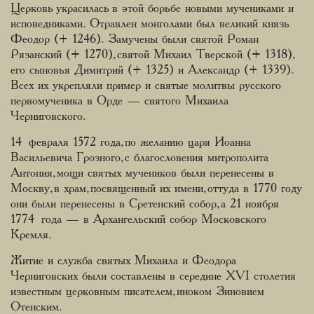
Церковь украсилась в этой борьбе новыми мучениками и
исповедниками. Отравлен монголами был великий князь
Феодор (+ 1246). Замучены были святой Роман
Рязанский (+ 1270), святой Михаил Тверской (+ 1318),
его сыновья Димитрий (+ 1325) и Александр (+ 1339).
Всех их укрепляли пример и святые молитвы русского
первомученика в Орде — святого Михаила
Черниговского.
14 февраля 1572 года, по желанию царя Иоанна
Васильевича Грозного, с благословения митрополита
Антония, мощи святых мучеников были перенесены в
Москву, в храм, посвященный их имени, оттуда в 1770 году
они были перенесены в Сретенский собор, а 21 ноября
1774 года — в Архангельский собор Московского
Кремля.
Житие и служба святых Михаила и Феодора
Черниговских были составлены в середине XVI столетия
известным церковным писателем, иноком Зиновием
Отенским.