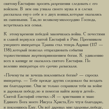
святому Евстафию просить разрешения следовать с его
войском. В нем она узнала своего мужа и в слезах
рассказала ему о себе и о двух воинах, которые оказались
их сыновьями. Так, по великому милосердию Господа,
встретилась вся семья.
К этому времени победой закончилась война. С почестями
и славой вернулся святой Евстафий в Рим. Преемником
умершего императора Траяна стал теперь Адриан (117 —
138), который пожелал отпраздновать события
торжественным жертвоприношением богам. К удивлению
всех в капище не оказалось святого Евстафия. По
велению императора его срочно разыскали.
«Почему ты не хочешь поклониться богам? — спросил
император. — Тебе прежде других следовало бы воздать
им благодарение. Они не только сохранили тебя на войне
и даровали победу, но и помогли найти жену и детей».
Святой Евстафий ответил: «Я — христианин и знаю
Единого Бога моего Иисуса Христа, Его чту и благодарю,
и поклоняюсь Ему. Он всё даровал мне: здоровье, победу,