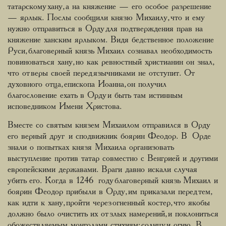
татарскому хану, а на княжение — его особое разрешение
— ярлык. Послы сообщили князю Михаилу, что и ему
нужно отправиться в Орду для подтверждения прав на
княжение ханским ярлыком. Видя бедственное положение
Руси, благоверный князь Михаил сознавал необходимость
повиноваться хану, но как ревностный христианин он знал,
что от веры своей перед язычниками не отступит. От
духовного отца, епископа Иоанна, он получил
благословение ехать в Орду и быть там истинным
исповедником Имени Христова.
Вместе со святым князем Михаилом отправился в Орду
его верный друг и сподвижник боярин Феодор. В Орде
знали о попытках князя Михаила организовать
выступление против татар совместно с Венгрией и другими
европейскими державами. Враги давно искали случая
убить его. Когда в 1246 году благоверный князь Михаил и
боярин Феодор прибыли в Орду, им приказали перед тем,
как идти к хану, пройти через огненный костер, что якобы
должно было очистить их от злых намерений, и поклониться
обожествляемым монголами стихиям: солнцу и огню. В