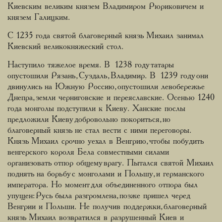
Киевским великим князем Владимиром Рюриковичем и
князем Галицким.
С 1235 года святой благоверный князь Михаил занимал
Киевский великокняжеский стол.
Наступило тяжелое время. В 1238 году татары
опустошили Рязань, Суздаль, Владимир. В 1239 году они
двинулись на Южную Россию, опустошили левобережье
Днепра, земли черниговские и переяславские. Осенью 1240
года монголы подступили к Киеву. Ханские послы
предложили Киеву добровольно покориться, но
благоверный князь не стал вести с ними переговоры.
Князь Михаил срочно уехал в Венгрию, чтобы побудить
венгерского короля Бела совместными силами
организовать отпор общему врагу. Пытался святой Михаил
поднять на борьбу с монголами и Польшу, и германского
императора. Но момент для объединенного отпора был
упущен: Русь была разгромлена, позже пришел черед
Венгрии и Польши. Не получив поддержки, благоверный
князь Михаил возвратился в разрушенный Киев и