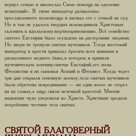
вернул семью и ниспослал Свою помощь на одоление
испытаний». В гневе император разжаловал
прославленного полководца и вызвал его с семьей на суд.
Но и там не удалось твердых исповедников Христовых
склонить к идольскому жертвоприношению. Всё семейство
святого Евстафия было осуждено на растерзание зверями.
Но звери не тронули святых мучеников. Тогда жестокий
император в ярости приказал бросить всех живыми в
раскаленного медного быка, в котором и приняли
мученическую кончину святые Евстафий, его жена
Феопистия и их сыновья Агапий и Феопист. Когда через
три дня открыли огненную могилу, тела святых мучеников
были обретены невредимыми — ни один волос не сгорел
на их главах, а лица сияли неземной красотой. Многие
видевшие чудо уверовали во Христа. Христиане предали
погребению честные тела святых.
СВЯТОЙ БЛАГОВЕРНЫЙ