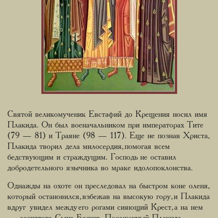
Святой великомученик Евстафий до Крещения носил имя
Плакида. Он был военачальником при императорах Тите
(79 — 81) и Траяне (98 — 117). Еще не познав Христа,
Плакида творил дела милосердия, помогая всем
бедствующим и страждущим. Господь не оставил
добродетельного язычника во мраке идолопоклонства.
Однажды на охоте он преследовал на быстром коне оленя,
который остановился, взбежав на высокую гору, и Плакида
вдруг увидел между его рогами сияющий Крест, а на нем