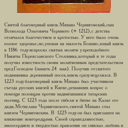
Святой благоверный князь Михаил Черниговский, сын
Всеволода Ольговича Чермного (+ 1212), с детства
отличался благочестием и кротостью. У него было очень
плохое здоровье, но, уповая на милость Божию, юный князь
в 1186 году испросил святых молитв у преподобного
Никиты Переяславского Столпника, который в те годы
получил известность своим молитвенным предстательством
пред Господом (память 24 мая). Получив от святого
подвижника деревянный посох, князь сразу исцелился. В
1223 году благоверный князь Михаил был участником
съезда русских князей в Киеве, решавших вопрос о
помощи половцам против надвигавшихся татарских
полчищ. С 1223 года после гибели в битве на Калке его
дяди, Мстислава Черниговского, святой Михаил стал
князем Черниговским. В 1225 году он был приглашен на
княжение новгородцами. Своей справедливостью,
милосердием и твердостью правления он снискал любовь и