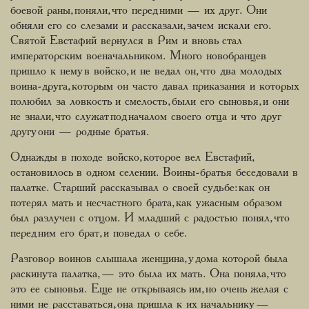
боевой раны, поняли, что перед ними — их друг. Они
обняли его со слезами и рассказали, зачем искали его.
Святой Евстафий вернулся в Рим и вновь стал
императорским военачальником. Много новобранцев
пришло к нему в войско, и не ведал он, что два молодых
воина-друга, которым он часто давал приказания и которых
полюбил за ловкость и смелость, были его сыновья, и они
не знали, что служат под началом своего отца и что друг
другу они — родные братья.
Однажды в походе войско, которое вел Евстафий,
остановилось в одном селении. Воины-братья беседовали в
палатке. Старший рассказывал о своей судьбе: как он
потерял мать и несчастного брата, как ужасным образом
был разлучен с отцом. И младший с радостью понял, что
перед ним его брат, и поведал о себе.
Разговор воинов слышала женщина, у дома которой была
раскинута палатка, — это была их мать. Она поняла, что
это ее сыновья. Еще не открываясь им, но очень желая с
ними не расставаться, она пришла к их начальнику —