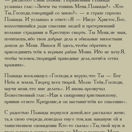
— распятого Сына Божия. Пораженный Плакида
услышал глас: «Зачем ты гонишь Меня, Плакида?» «Кто
Ты, Господи, говорящий со мною?» — в страхе спросил
Плакида. И услышал в ответ: «Я — Иисус Христос, Бог,
воплотившийся ради спасения людей и претерпевший
вольные страдания и Крестную смерть. Ты Меня, не зная,
почитаешь, ибо твои добрые дела и обильные милостыни
дошли до Меня. Явился Я здесь, чтобы обратить и
присоединить тебя к верным рабам Моим. Ибо не хочу Я,
чтобы человек, творящий праведные дела, погиб в сетях
вражиих».
Плакида воскликнул: «Господи, я верую, что Ты — Бог
Неба и земли, Творец всех тварей. Молю Тебя, Господи,
научи меня, что мне делать». И вновь прозвучал
Божественный глас: «Иди к священику христианскому,
приими от него Крещение, и он наставит тебя ко спасению».
С радостью Плакида вернулся домой, все рассказал жене;
та, в свою очередь, поведала ему о том, как накануне ей в
таинственном сновидении Кто-то сказал: «Ты, твой муж и