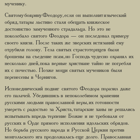
мученику.
Святому боярину Феодору, если он выполнит языческий
обряд, татары льстиво стали обещать княжеское
достоинство замученного страдальца. Но это не
поколебало святого Феодора — он последовал примеру
своего князя. После таких же зверских истязаний ему
отрубили голову. Тела святых страстотерпцев были
брошены на съедение псам, но Господь чудесно охранял их
несколько дней, пока верные христиане тайно не погребли
их с почестью. Позже мощи святых мучеников были
перенесены в Чернигов.
Исповеднический подвиг святого Феодора поразил даже
его палачей. Убедившись в непоколебимом хранении
русскими людьми православной веры, их готовности
умереть с радостью за Христа, татарские ханы не решались
испытывать впредь терпение Божие и не требовали от
русских в Орде прямого исполнения идольских обрядов.
Но борьба русского народа и Русской Церкви против
монгольского ига продолжалась еще долго. Православная