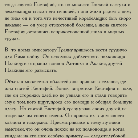
тогда святой Евстафий, что по милости Божией пастухи и
землепашцы спасли его сыновей, и они жили рядом с ним;
не знал он и того, что нечестивый корабельщик был скоро
наказан — он умер от жестокой болезни, а жена святого
Евстафия, оставшись неприкосновенной, жила в мирных
трудах.
В то время императору Траяну пришлось вести трудную
для Рима войну. Он вспомнил доблестного полководца
Плакиду и отправил воинов Антиоха и Акакия, друзей
Плакиды, его разыскать.
Объехав множество областей, они пришли в селение, где
жил святой Евстафий. Воины встретили Евстафия в поле,
где он сторожил хлеб, но не узнали его и стали говорить
ему о том, кого ищут, прося его помощи и обещая большую
плату. Но святой Евстафий, сразу узнав своих друзей, не
открывал им своего имени. Он привел их в дом своего
хозяина и накормил. Присматриваясь к нему, путники
заметили, что он очень похож на их полководца, а когда
увидели на его шее особую примету — след от глубокой