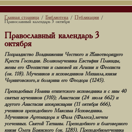
Главная страница
Библиотека
Публикации
/
/
/
Православный календарь 3 октября
Православный календарь 3
октября
Попразднство Воздвижения Честного и Животворящего
Креста Господня. Великомученика Евстафия Плакиды,
жены его Феопистии и сыновей их Агапия и Феописта
(ок. 118). Мучеников и исповедников Михаила, князя
Черниговского, и болярина его Феодора (1245).
Преподобных Иоанна египетского исповедника и с ним 40
святых мучеников (310); Анастасия (24 июля 662) и
другого Анастасия апокрисиария (11 октября 666),
учеников преподобного Максима Исповедника.
Мучеников Артемидора и Фала (Фалеса), мечем
усеченных. Святой Татианы. Преподобного и благоверного
князя Олега Брянского (ок. 1285). Преподобномученика