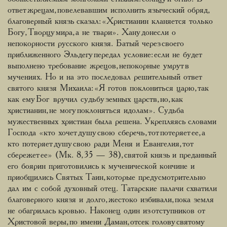
ответ жрецам, повелевавшим исполнить языческий обряд,
благоверный князь сказал: «Христианин кланяется только
Богу, Творцу мира, а не твари». Хану донесли о
непокорности русского князя. Батый через своего
приближенного Эльдегу передал условие: если не будет
выполнено требование жрецов, непокорные умрут в
мучениях. Но и на это последовал решительный ответ
святого князя Михаила: «Я готов поклониться царю, так
как ему Бог вручил судьбу земных царств, но, как
христианин, не могу поклоняться идолам». Судьба
мужественных христиан была решена. Укрепляясь словами
Господа «кто хочет душу свою сберечь, тот потеряет ее, а
кто потеряет душу свою ради Меня и Евангелия, тот
сбережет ее» (Мк. 8, 35 — 38), святой князь и преданный
его боярин приготовились к мученической кончине и
приобщились Святых Таин, которые предусмотрительно
дал им с собой духовный отец. Татарские палачи схватили
благоверного князя и долго, жестоко избивали, пока земля
не обагрилась кровью. Наконец один из отступников от
Христовой веры, по имени Даман, отсек голову святому