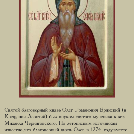
Святой благоверный князь Олег Романович Брянский (в
Крещении Леонтий) был внуком святого мученика князя
Михаила Черниговского. По летописным источникам
известно, что благоверный князь Олег в 1274 году вместе