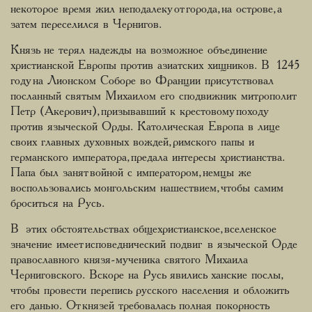
некоторое время жил неподалеку от города, на острове, а
затем переселился в Чернигов.
Князь не терял надежды на возможное объединение
христианской Европы против азиатских хищников. В 1245
году на Лионском Соборе во Франции присутствовал
посланный святым Михаилом его сподвижник митрополит
Петр (Акерович), призывавший к крестовому походу
против языческой Орды. Католическая Европа в лице
своих главных духовных вождей, римского папы и
германского императора, предала интересы христианства.
Папа был занят войной с императором, немцы же
воспользовались монгольским нашествием, чтобы самим
броситься на Русь.
В этих обстоятельствах общехристианское, вселенское
значение имеет исповеднический подвиг в языческой Орде
православного князя-мученика святого Михаила
Черниговского. Вскоре на Русь явились ханские послы,
чтобы провести перепись русского населения и обложить
его данью. От князей требовалась полная покорность