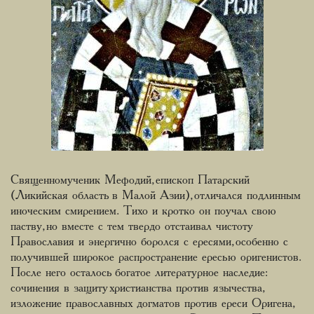
Священномученик Мефодий, епископ Патарский
(Ликийская область в Малой Азии), отличался подлинным
иноческим смирением. Тихо и кротко он поучал свою
паству, но вместе с тем твердо отстаивал чистоту
Православия и энергично боролся с ересями, особенно с
получившей широкое распространение ересью оригенистов.
После него осталось богатое литературное наследие:
сочинения в защиту христианства против язычества,
изложение православных догматов против ереси Оригена,