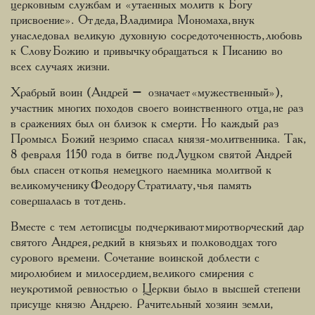
церковным службам и «утаенных молитв к Богу
присвоение». От деда, Владимира Мономаха, внук
унаследовал великую духовную сосредоточенность, любовь
к Слову Божию и привычку обращаться к Писанию во
всех случаях жизни.
Храбрый воин (Андрей – означает «мужественный»),
участник многих походов своего воинственного отца, не раз
в сражениях был он близок к смерти. Но каждый раз
Промысл Божий незримо спасал князя-молитвенника. Так,
8 февраля 1150 года в битве под Луцком святой Андрей
был спасен от копья немецкого наемника молитвой к
великомученику Феодору Стратилату, чья память
совершалась в тот день.
Вместе с тем летописцы подчеркивают миротворческий дар
святого Андрея, редкий в князьях и полководцах того
сурового времени. Сочетание воинской доблести с
миролюбием и милосердием, великого смирения с
неукротимой ревностью о Церкви было в высшей степени
присуще князю Андрею. Рачительный хозяин земли,