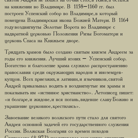
святой Андрей не пошел на отчий стол, в Киев, а остался
на княжении во Владимире. В 1158–1160 гг. был
построен Успенский собор во Владимире, в который
помещена Владимирская икона Божией Матери. В 1164
году воздвигнуты Золотые Ворота во Владимире с
надвратной церковью Положения Ризы Богоматери и
церковь Спаса на Княжьем дворе.
Тридцать храмов было создано святым князем Андреем за
годы его княжения. Лучший из них – Успенский собор.
Богатство и благолепие храма служило распространению
православия среди окружающих народов и иноземцев-
купцов. Всех приезжих, и латинян, и язычников, святой
Андрей приказывал водить в воздвигнутые им храмы и
показывать им «истинное христианство». Летописец пишет:
«и болгаре, и жидове, и вся погань, видевше славу Божию и
украшение церковное, крестились».
Завоевание великого волжского пути стало для святого
Андрея основной задачей его государственного служения
России. Волжская Болгария со времен походов