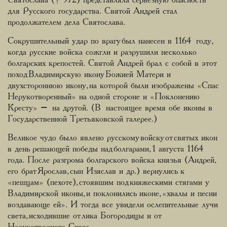
Святослава († 972) представляла серьезную опасность
для Русского государства. Святой Андрей стал
продолжателем дела Святослава.
Сокрушительный удар по врагу был нанесен в 1164 году,
когда русские войска сожгли и разрушили несколько
болгарских крепостей. Святой Андрей брал с собой в этот
поход Владимирскую икону Божией Матери и
двухстороннюю икону, на которой были изображены «Спас
Нерукотворенный» на одной стороне и «Поклонению
Кресту» – на другой. (В настоящее время обе иконы в
Государственной Третьяковской галерее.)
Великое чудо было явлено русскому войску от святых икон
в день решающей победы над болгарами, 1 августа 1164
года. После разгрома болгарского войска князья (Андрей,
его брат Ярослав, сын Изяслав и др.) вернулись к
«пешцам» (пехоте), стоявшим под княжескими стягами у
Владимирской иконы, и поклонились иконе, «хвалы и песни
воздавающе ей». И тогда все увидели ослепительные лучи
света, исходившие от лика Богородицы и от