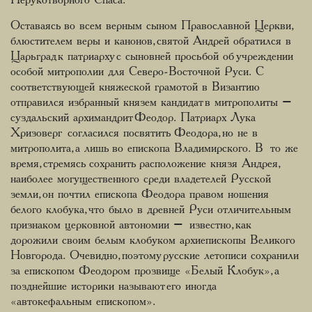
Нерукотворного Спаса.
Оставаясь во всем верным сыном Православной Церкви,
блюстителем веры и канонов, святой Андрей обратился в
Царьград к патриарху с сыновней просьбой об учреждении
особой митрополии для Северо-Восточной Руси. С
соответствующей княжеской грамотой в Византию
отправился избранный князем кандидат в митрополиты –
суздальский архимандрит Феодор. Патриарх Лука
Хризоверг согласился посвятить Феодора, но не в
митрополита, а лишь во епископа Владимирского. В то же
время, стремясь сохранить расположение князя Андрея,
наиболее могущественного среди владетелей Русской
земли, он почтил епископа Феодора правом ношения
белого клобука, что было в древней Руси отличительным
признаком церковной автономии – известно, как
дорожили своим белым клобуком архиепископы Великого
Новгорода. Очевидно, поэтому русские летописи сохранили
за епископом Феодором прозвище «Белый Клобук», а
позднейшие историки называют его иногда
«автокефальным епископом».