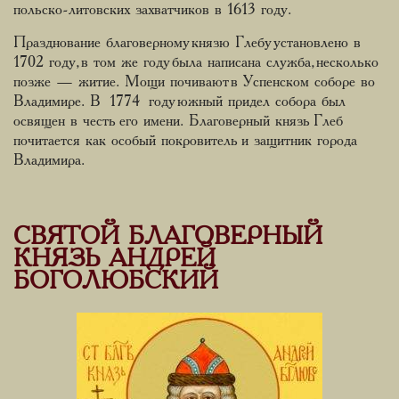
польско-литовских захватчиков в 1613 году.
Празднование благоверному князю Глебу установлено в
1702 году, в том же году была написана служба, несколько
позже — житие. Мощи почивают в Успенском соборе во
Владимире. В 1774 году южный придел собора был
освящен в честь его имени. Благоверный князь Глеб
почитается как особый покровитель и защитник города
Владимира.
СВЯТОЙ БЛАГОВЕРНЫЙ
КНЯЗЬ АНДРЕЙ
БОГОЛЮБСКИЙ