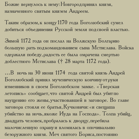
Божие вернулось к нему: Новгород принял князя,
назначенного святым князем Андреем.
Таким образом, к концу 1170 года Боголюбский сумел
добиться объединения Русской земли под своей властью.
Зимой 1172 года он послал на Волжскую Болгарию
большую рать под командованием сына Мстислава. Войска
одержали победу, радость ее была омрачена смертью
доблестного Мстислава († 28 марта 1172 года).
…В ночь на 30 июня 1174 года святой князь Андрей
Боголюбский принял мученическую кончину от руки
изменников в своем Боголюбском замке. «Тверская
летопись» сообщает, что святой Андрей был убит по
наущению его жены, участвовавшей в заговоре. Во главе
заговора стояли ее братья, Кучковичи: «и свещаша
убийство на ночь, якоже Иуда на Господа». Толпа убийц,
двадцать человек, пробралась к дворцу, перебила
малочисленную охрану и вломилась в опочивальню
безоружного князя. Меч святого Бориса, постоянно