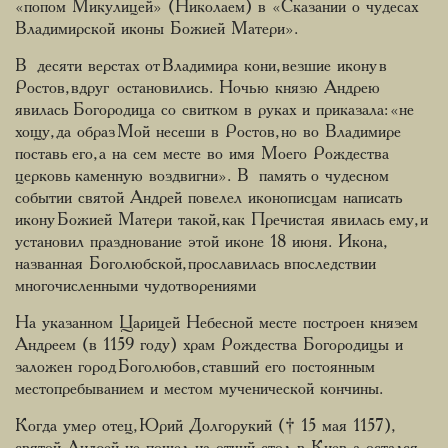
«попом Микулицей» (Николаем) в «Сказании о чудесах
Владимирской иконы Божией Матери».
В десяти верстах от Владимира кони, везшие икону в
Ростов, вдруг остановились. Ночью князю Андрею
явилась Богородица со свитком в руках и приказала: «не
хощу, да образ Мой несеши в Ростов, но во Владимире
поставь его, а на сем месте во имя Моего Рождества
церковь каменную воздвигни». В память о чудесном
событии святой Андрей повелел иконописцам написать
икону Божией Матери такой, как Пречистая явилась ему, и
установил празднование этой иконе 18 июня. Икона,
названная Боголюбской, прославилась впоследствии
многочисленными чудотворениями
На указанном Царицей Небесной месте построен князем
Андреем (в 1159 году) храм Рождества Богородицы и
заложен город Боголюбов, ставший его постоянным
местопребыванием и местом мученической кончины.
Когда умер отец, Юрий Долгорукий († 15 мая 1157),