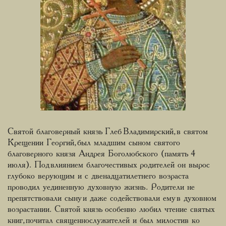
Святой благоверный князь Глеб Владимирский, в святом
Крещении Георгий, был младшим сыном святого
благоверного князя Андрея Боголюбского (память 4
июля). Под влиянием благочестивых родителей он вырос
глубоко верующим и с двенадцатилетнего возраста
проводил уединенную духовную жизнь. Родители не
препятствовали сыну и даже содействовали ему в духовном
возрастании. Святой князь особенно любил чтение святых
книг, почитал священнослужителей и был милостив ко