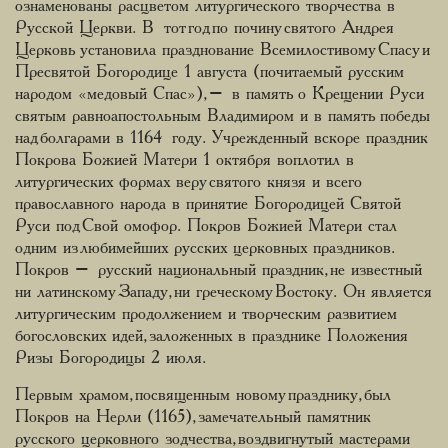
ознаменованы расцветом литургического творчества в
Русской Церкви. В тот год по почину святого Андрея
Церковь установила празднование Всемилостивому Спасу и
Пресвятой Богородице 1 августа (почитаемый русским
народом «медовый Спас»), – в память о Крещении Руси
святым равноапостольным Владимиром и в память победы
над болгарами в 1164 году. Учрежденный вскоре праздник
Покрова Божией Матери 1 октября воплотил в
литургических формах веру святого князя и всего
православного народа в принятие Богородицей Святой
Руси под Свой омофор. Покров Божией Матери стал
одним из любимейших русских церковных праздников.
Покров – русский национальный праздник, не известный
ни латинскому Западу, ни греческому Востоку. Он является
литургическим продолжением и творческим развитием
богословских идей, заложенных в празднике Положения
Ризы Богородицы 2 июля.
Первым храмом, посвященным новому празднику, был
Покров на Нерли (1165), замечательный памятник
русского церковного зодчества, воздвигнутый мастерами