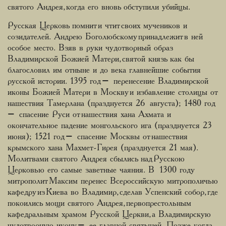
святого Андрея, когда его вновь обступили убийцы.
Русская Церковь помнит и чтит своих мучеников и
созидателей. Андрею Боголюбскому принадлежит в ней
особое место. Взяв в руки чудотворный образ
Владимирской Божией Матери, святой князь как бы
благословил им отныне и до века главнейшие события
русской истории. 1395 год – перенесение Владимирской
иконы Божией Матери в Москву и избавление столицы от
нашествия Тамерлана (празднуется 26 августа); 1480 год
– спасение Руси от нашествия хана Ахмата и
окончательное падение монгольского ига (празднуется 23
июня); 1521 год – спасение Москвы от нашествия
крымского хана Махмет-Гирея (празднуется 21 мая).
Молитвами святого Андрея сбылись над Русскою
Церковью его самые заветные чаяния. В 1300 году
митрополит Максим перенес Всероссийскую митрополичью
кафедру из Киева во Владимир, сделав Успенский собор, где
покоились мощи святого Андрея, первопрестольным
кафедральным храмом Русской Церкви, а Владимирскую
чудотворную икону – ее главной святыней. Позже, когда