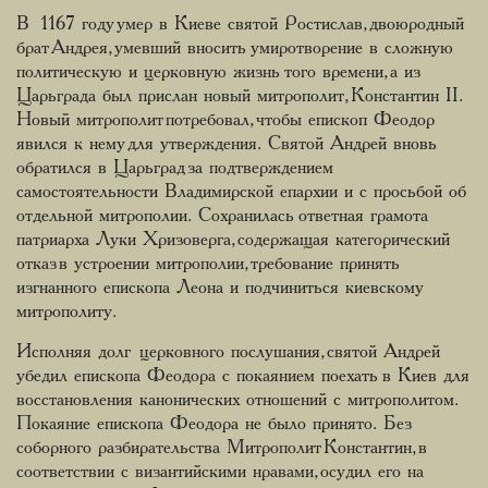
В 1167 году умер в Киеве святой Ростислав, двоюродный
брат Андрея, умевший вносить умиротворение в сложную
политическую и церковную жизнь того времени, а из
Царьграда был прислан новый митрополит, Константин II.
Новый митрополит потребовал, чтобы епископ Феодор
явился к нему для утверждения. Святой Андрей вновь
обратился в Царьград за подтверждением
самостоятельности Владимирской епархии и с просьбой об
отдельной митрополии. Сохранилась ответная грамота
патриарха Луки Хризоверга, содержащая категорический
отказ в устроении митрополии, требование принять
изгнанного епископа Леона и подчиниться киевскому
митрополиту.
Исполняя долг церковного послушания, святой Андрей
убедил епископа Феодора с покаянием поехать в Киев для
восстановления канонических отношений с митрополитом.
Покаяние епископа Феодора не было принято. Без
соборного разбирательства Митрополит Константин, в
соответствии с византийскими нравами, осудил его на