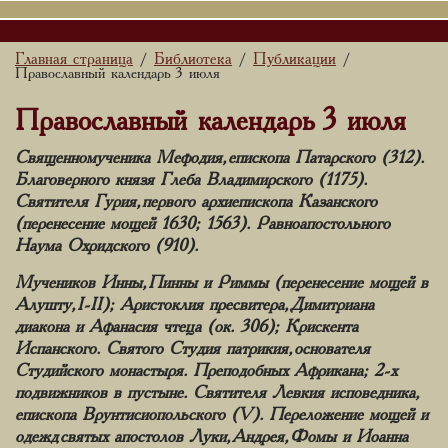
Главная страница
Библиотека
Публикации
/
/
/
Православный календарь 3 июля
Православный календарь 3 июля
Священномученика Мефодия, епископа Патарского (312).
Благоверного князя Глеба Владимирского (1175).
Святителя Гурия, первого архиепископа Казанского
(перенесение мощей 1630; 1563). Равноапостольного
Наума Охридского (910).
Мучеников Инны, Пинны и Риммы (перенесение мощей в
Алушту, I-II); Аристоклия пресвитера, Димитриана
диакона и Афанасия чтеца (ок. 306); Крискента
Испанского. Святого Студия патрикия, основателя
Студийского монастыря. Преподобных Африкана; 2-х
подвижников в пустыне. Святителя Левкия исповедника,
епископа Врунтисиопольского (V). Переложение мощей и
одежд святых апостолов Луки, Андрея, Фомы и Иоанна