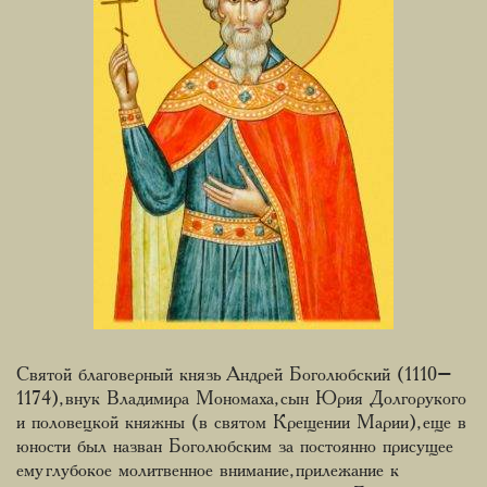
Святой благоверный князь Андрей Боголюбский (1110–
1174), внук Владимира Мономаха, сын Юрия Долгорукого
и половецкой княжны (в святом Крещении Марии), еще в
юности был назван Боголюбским за постоянно присущее
ему глубокое молитвенное внимание, прилежание к