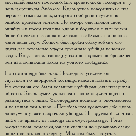
висевший над его постелью, был предательски похищен в ту
ночь ключником Анбалом. Князь успел повергнуть на пол
первого из нападавших, которого сообщники тут же по
ошибке пронзили мечами. Но вскоре они поняли свою
ошибку: «и посем познаша князя, и боряхуся с ним велми,
бяше бо силен, и секоша и мечами и саблями, и копийные
язвы даша ему». Копьем был пробит сбоку лоб святого
князя, все остальные удары трусливые убийцы наносили
сзади. Когда князь наконец упал, они опрометью бросились
вон из опочивальни, захватив убитого сообщника.
Но святой еще был жив. Последним усилием он
спустился по дворцовой лестнице, надеясь позвать стражу.
Но стенания его были услышаны убийцами, они повернули
обратно. Князь сумел укрыться в нише под лестницей и
разминуться с ними. Заговорщики вбежали в опочивальню
и не нашли там князя. «Погибель нам предстоит, ибо князь
жив», – в ужасе вскричали убийцы. Но кругом было тихо,
никто не пришел на помощь святому страдальцу. Тогда
злодеи вновь осмелели, зажгли свечи и по кровавому следу
пошли искать свою жертву. Молитва была на устах