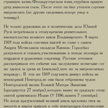
страшную казнь: Феодору отрезали язык, отрубили правую
руку, выкололи глаза. После этого он был утоплен слугами
митрополита (по другим сведениям, вскоре умер в
темнице).
Не только церковные, но и политические дела Южной
Руси потребовали к этому времени решительного
вмешательства великого князя Владимирского. 8 марта
1169 года войска союзных князей во главе с сыном
Андрея Мстиславом овладели Киевом. Город был
разгромлен и сожжен, участвовавшие в походе половцы не
пощадили и церковных сокровищ. Русские летописи
рассматривали это событие как заслуженное возмездие: «се
же здеяся за грехи их (киевлян), паче же за митрополичью
неправду». В том же 1169 году князь двинул войска на
непокорный Новгород, но они были отброшены чудом
Новгородской иконы Божией Матери Знамения
(празднуется 27 ноября), которую вынес на градскую стену
святой архиепископ Иоанн († 1186, память 7 сентября).
Но когда вразумленный великий князь преложил гнев на
милость и миром привлек к себе новгородцев, благоволение