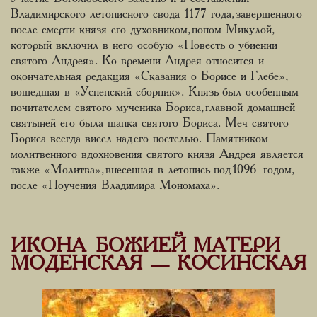
Владимирского летописного свода 1177 года, завершенного
после смерти князя его духовником, попом Микулой,
который включил в него особую «Повесть о убиении
святого Андрея». Ко времени Андрея относится и
окончательная редакция «Сказания о Борисе и Глебе»,
вошедшая в «Успенский сборник». Князь был особенным
почитателем святого мученика Бориса, главной домашней
святыней его была шапка святого Бориса. Меч святого
Бориса всегда висел над его постелью. Памятником
молитвенного вдохновения святого князя Андрея является
также «Молитва», внесенная в летопись под 1096 годом,
после «Поучения Владимира Мономаха».
ИКОНА БОЖИЕЙ МАТЕРИ
МОДЕНСКАЯ — КОСИНСКАЯ