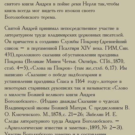
святого князя Андрея в пойме реки Нерли так, чтобы
князь всегда мог видеть его из окон своего
Боголюбовского терема.
Святой Андрей принимал непосредственное участие в
литературном труде владимирских церковных писателей.
Он причастен к созданию Службы Покрову (древнейший
список – в пергаменной Псалтири ХIV века. ГИМ, Син.
431), проложного сказания об установлении праздника
Покрова (Великие Минеи Четьи. Октябрь. СПб., 1870,
стлб. 4–5), «Слова на Покров» (там же, стлб. 6, 17). Им
написано «Сказание о победе над болгарами и
установлении праздника Спаса в 1164 году», которое в
некоторых старинных рукописях так и называется: «Слово
о милости Божией великого князя Андрея
Боголюбского». (Издано дважды: Сказание о чудесах
Владимирской иконы Божией Матери. С предисловием В.
О. Ключевского. М., 1878, с. 21–26; Забелин И. Е.
Следы литературного труда Андрея Боголюбского. –
«Археологические известия и заметки», 1895, № 2–З).
Участие Боголюбского заметно и в составлении