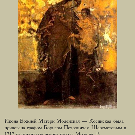
Икона Божией Матери Моденская — Косинская была
привезена графом Борисом Петровичем Шереметевым в
1717 году из итальянского города Модены. В