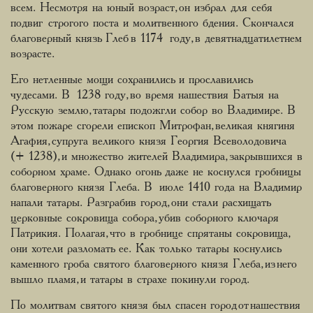
всем. Несмотря на юный возраст, он избрал для себя
подвиг строгого поста и молитвенного бдения. Скончался
благоверный князь Глеб в 1174 году, в девятнадцатилетнем
возрасте.
Его нетленные мощи сохранились и прославились
чудесами. В 1238 году, во время нашествия Батыя на
Русскую землю, татары подожгли собор во Владимире. В
этом пожаре сгорели епископ Митрофан, великая княгиня
Агафия, супруга великого князя Георгия Всеволодовича
(+ 1238), и множество жителей Владимира, закрывшихся в
соборном храме. Однако огонь даже не коснулся гробницы
благоверного князя Глеба. В июле 1410 года на Владимир
напали татары. Разграбив город, они стали расхищать
церковные сокровища собора, убив соборного ключаря
Патрикия. Полагая, что в гробнице спрятаны сокровища,
они хотели разломать ее. Как только татары коснулись
каменного гроба святого благоверного князя Глеба, из него
вышло пламя, и татары в страхе покинули город.
По молитвам святого князя был спасен город от нашествия