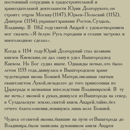
постоянный сотрудник в градостроительной и
храмоздательной деятельности Юрия Долгорукого, он
строит с отцом Москву (1147), Юрьев-Польский (1152),
Дмитров (1154), украшает храмами Ростов, Суздаль,
Владимир. В 1162 году святой Андрей с удовлетворением
мог сказать: «Я белую Русь городами и селами застроил и
многолюдною сделал».
Когда в 1154 году Юрий Долгорукий стал великим
князем Киевским, он дал сыну в удел Вышгород под
Киевом. Но Бог судил иначе. Однажды ночью, это было
летом 1155 года, двинулась в Вышгородском храме
чудотворная икона Божией Матери, писанная святым
евангелистом Лукой, незадолго до того принесенная из
Царьграда и названная впоследствии Владимирской. В ту
же ночь, с иконой в руках, двинулся из Вышгорода на север,
в Суздальскую землю, святой князь Андрей, тайно, без
отчего благословения, повинуясь лишь воле Божией.
Чудеса от святой иконы, бывшие на пути от Вышгорода до
Владимира, были записаны духовником князя Андрея