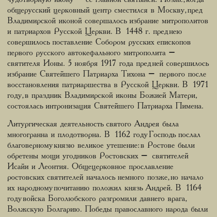
общерусский церковный центр сместился в Москву, пред
Владимирской иконой совершалось избрание митрополитов
и патриархов Русской Церкви. В 1448 г. пред нею
совершилось поставление Собором русских епископов
первого русского автокефального митрополита –
святителя Ионы. 5 ноября 1917 года пред ней совершилось
избрание Святейшего Патриарха Тихона – первого после
восстановления патриаршества в Русской Церкви. В 1971
году, в праздник Владимирской иконы Божией Матери,
состоялась интронизация Святейшего Патриарха Пимена.
Литургическая деятельность святого Андрея была
многогранна и плодотворна. В 1162 году Господь послал
благоверному князю великое утешение: в Ростове были
обретены мощи угодников Ростовских – святителей
Исайи и Леонтия. Общецерковное прославление
ростовских святителей началось немного позже, но начало
их народному почитанию положил князь Андрей. В 1164
году войска Боголюбского разгромили давнего врага,
Волжскую Болгарию. Победы православного народа были