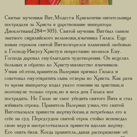
Святые мученики Вит, Модест и Крискентия-питательница
пострадали за Христа в царствование императора
Диоклетиана(284–305). Святой мученик Вит был сыном
знатного сицилийского вельможи, язычника Гиласа. Еще
юным отроком святой Вит возгорелся пламенной любовью
к Господу Иисусу Христу и непрестанно молился Ему.
Господь даровал ему благодать чудотворения. Он исцелял
больных и обратил ко Христу множество язычников.
Узнав об этом, правитель Валериан призвал Гиласа и
советовал ему отвратить сына от веры во Христа. Как раз в
то время император издал указ о гонении на христиан, и
поэтому не только отрок, но и весь дом Гиласа мог
пострадать. Но Гилас не смог убедить святого Вита и стал
избивать отрока. Правитель Валериан узнал, что святой
Вит отказался принести жертву богам, и потребовал его к
себе на суд. Перед судом святой отрок стойко исповедал
свою веру и наотрез отказался принести идолам жертву.
Его опять били. Когда правитель, давая распоряжение об