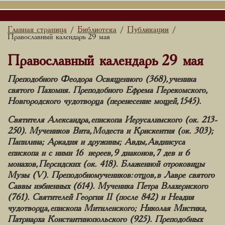
Главная страница
Библиотека
Публикации
/
/
/
Православный календарь 29 мая
Православный календарь 29 мая
Преподобного Феодора Освященного (368), ученика
святого Пахомия. Преподобного Ефрема Перекомского,
Новгородского чудотворца (перенесение мощей, 1545).
Святителя Александра, епископа Иерусалимского (ок. 213-
250). Мучеников Вита, Модеста и Крискентия (ок. 303);
Папилина; Аркадия и дружины; Авды, Авдиисуса
епископа и с ними 16 иереев, 9 диаконов, 7 дев и 6
монахов, Персидских (ок. 418). Блаженной отроковицы
Музы (V). Преподобномучеников: отцов, в Лавре святого
Саввы избиенных (614). Мученика Петра Влахернского
(761). Святителей Георгия II (после 842) и Неадия
чудотворца, епископа Митиленского; Николая Мистика,
Патриарха Константинопольского (925). Преподобных