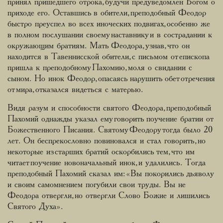
принял пришедшего отрока, будучи предуведомлен Богом о
приходе его. Оставшись в обители, преподобный Феодор
быстро преуспел во всех иноческих подвигах, особенно же
в полном послушании своему наставнику и в сострадании к
окружающим братиям. Мать Феодора, узнав, что он
находится в Тавеннисской обители, с письмом от епископа
пришла к преподобному Пахомию, моля о свидании с
сыном. Но инок Феодор, опасаясь нарушить обет отречения
от мира, отказался видеться с матерью.
Видя разум и способности святого Феодора, преподобный
Пахомий однажды указал ему говорить поучение братии от
Божественного Писания. Святому Феодору тогда было 20
лет. Он беспрекословно повиновался и стал говорить, но
некоторые из старших братий оскорбились тем, что им
читает поучение новоначальный инок, и удалились. Тогда
преподобный Пахомий сказал им: «Вы покорились дьяволу
и своим самомнением погубили свои труды. Вы не
Феодора отвергли, но отвергли Слово Божие и лишились
Святого Духа».