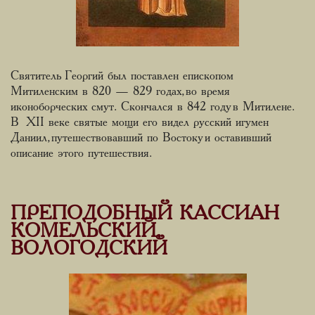
Святитель Георгий был поставлен епископом
Митиленским в 820 — 829 годах, во время
иконоборческих смут. Скончался в 842 году в Митилене.
В XII веке святые мощи его видел русский игумен
Даниил, путешествовавший по Востоку и оставивший
описание этого путешествия.
ПРЕПОДОБНЫЙ КАССИАН
КОМЕЛЬСКИЙ,
ВОЛОГОДСКИЙ