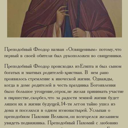
Преподобный Феодор назван «Освященным» потому, что
первый в своей обители был рукоположен во священники.
Преподобный Феодор происходил из Египта и был сыном
богатых и знатных родителей-христиан. В нем рано
проявилось стремление к иноческой жизни. Однажды,
когда в доме родителей в честь праздника Богоявления
было большое угощение, отрок, не желая принимать участие
в пиршестве, скорбел, что за радости земной жизни будет
лишен их в жизни будущей, 14-ти лет он тайно ушел из
дома и поселился в одном из монастырей. Услыхав о
преподобном Пахомии Великом, он возгорелся желанием
увидеть подвижника. Преподобный Пахомий с любовию