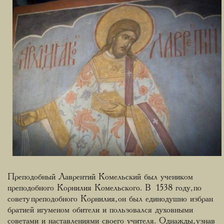
Преподобный Лаврентий Комельский был учеником
преподобного Корнилия Комельского. В 1538 году, по
совету преподобного Корнилия, он был единодушно избран
братией игуменом обители и пользовался духовными
советами и наставлениями своего учителя. Однажды, узнав