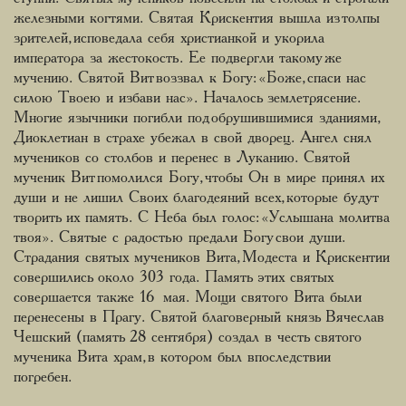
железными когтями. Святая Крискентия вышла из толпы
зрителей, исповедала себя христианкой и укорила
императора за жестокость. Ее подвергли такому же
мучению. Святой Вит воззвал к Богу: «Боже, спаси нас
силою Твоею и избави нас». Началось землетрясение.
Многие язычники погибли под обрушившимися зданиями,
Диоклетиан в страхе убежал в свой дворец. Ангел снял
мучеников со столбов и перенес в Луканию. Святой
мученик Вит помолился Богу, чтобы Он в мире принял их
души и не лишил Своих благодеяний всех, которые будут
творить их память. С Неба был голос: «Услышана молитва
твоя». Святые с радостью предали Богу свои души.
Страдания святых мучеников Вита, Модеста и Крискентии
совершились около 303 года. Память этих святых
совершается также 16 мая. Мощи святого Вита были
перенесены в Прагу. Святой благоверный князь Вячеслав
Чешский (память 28 сентября) создал в честь святого
мученика Вита храм, в котором был впоследствии
погребен.