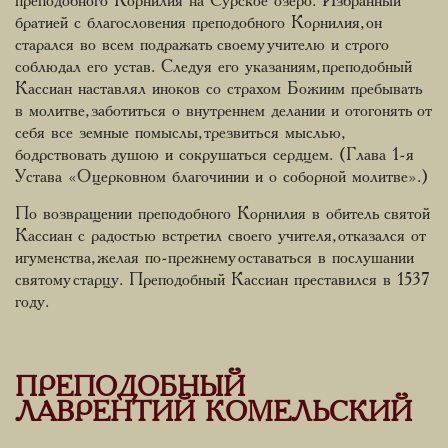
преподобного Корнилия на Сурское озеро. Избранный
братией с благословения преподобного Корнилия, он
старался во всем подражать своему учителю и строго
соблюдал его устав. Следуя его указаниям, преподобный
Кассиан наставлял иноков со страхом Божиим пребывать
в молитве, заботиться о внутреннем делании и отогонять от
себя все земные помыслы, трезвиться мыслью,
бодрствовать душою и сокрушаться сердцем. (Глава 1-я
Устава «О церковном благочинии и о соборной молитве».)
По возвращении преподобного Корнилия в обитель святой
Кассиан с радостью встретил своего учителя, отказался от
игуменства, желая по-прежнему оставаться в послушании
святому старцу. Преподобный Кассиан преставился в 1537
году.
ПРЕПОДОБНЫЙ
ЛАВРЕНТИЙ КОМЕЛЬСКИЙ