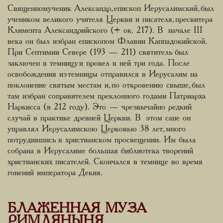
Священномученик Александр, епископ Иерусалимский, был
учеником великого учителя Церкви и писателя, пресвитера
Климента Александрийского (+ ок. 217). В начале III
века он был избран епископом Флавии Каппадокийской.
При Септимии Севере (193 — 211) святитель был
заключен в темницу и провел в ней три года. После
освобождения из темницы отправился в Иерусалим на
поклонение святым местам и, по откровению свыше, был
там избран соправителем преклонного годами Патриарха
Наркисса (в 212 году). Это — чрезвычайно редкий
случай в практике древней Церкви. В этом сане он
управлял Иерусалимскою Церковью 38 лет, много
потрудившись в христианском просвещении. Им была
собрана в Иерусалиме большая библиотека творений
христианских писателей. Скончался в темнице во время
гонений императора Декия.
БЛАЖЕННАЯ МУЗА
РИМЛЯНЫНЯ