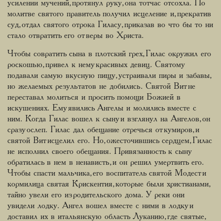
усилении мучений, протянул руку, она тотчас отсохла. По
молитве святого правитель получил исцеление и, прекратив
суд, отдал святого отрока Гиласу, приказав во что бы то ни
стало отвратить его от веры во Христа.
Чтобы совратить сына в плотский грех, Гилас окружил его
роскошью, привел к нему красивых девиц. Святому
подавали самую вкусную пищу, устраивали пиры и забавы,
но желаемых результатов не добились. Святой Вит не
переставал молиться и просить помощи Божией в
искушениях. Ему явились Ангелы и молились вместе с
ним. Когда Гилас вошел к сыну и взглянул на Ангелов, он
сразу ослеп. Гилас дал обещание отречься от кумиров, и
святой Вит исцелил его. Но, ожесточившись сердцем, Гилас
не исполнил своего обещания. Привязанность к сыну
обратилась в нем в ненависть, и он решил умертвить его.
Чтобы спасти мальчика, его воспитатель святой Модест и
кормилица святая Крискентия, которые были христианами,
тайно увели его из родительского дома. У реки они
увидели лодку. Ангел вошел вместе с ними в лодку и
доставил их в итальянскую область Луканию, где святые,