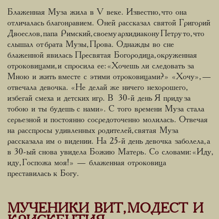
Блаженная Муза жила в V веке. Известно, что она
отличалась благонравием. О ней рассказал святой Григорий
Двоеслов, папа Римский, своему архидиакону Петру то, что
слышал от брата Музы, Прова. Однажды во сне
блаженной явилась Пресвятая Богородица, окруженная
отроковицами, и спросила ее: «Хочешь ли следовать за
Мною и жить вместе с этими отроковицами?» «Хочу», —
отвечала девочка. «Не делай же ничего нехорошего,
избегай смеха и детских игр. В 30-й день Я приду за
тобою и ты будешь с нами». С того времени Муза стала
серьезной и постоянно сосредоточенно молилась. Отвечая
на расспросы удивленных родителей, святая Муза
рассказала им о видении. На 25-й день девочка заболела, а
в 30-ый снова увидела Божию Матерь. Со словами: «Иду,
иду, Госпожа моя!» — блаженная отроковица
преставилась к Богу.
МУЧЕНИКИ ВИТ, МОДЕСТ И