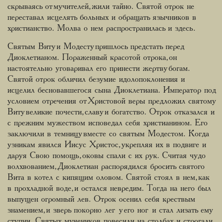
скрываясь от мучителей, жили тайно. Святой отрок не
переставал исцелять больных и обращать язычников в
христианство. Молва о нем распространилась и здесь.
Святым Виту и Модесту пришлось предстать перед
Диоклетианом. Пораженный красотой отрока, он
настоятельно уговаривал его принести жертву богам.
Святой отрок обличил безумие идолопоклонения и
исцелил бесновавшегося сына Диоклетиана. Император под
условием отречения от Христовой веры предложил святому
Виту великие почести, славу и богатство. Отрок отказался и
с прежним мужеством исповедал себя христианином. Его
заключили в темницу вместе со святым Модестом. Когда
узникам явился Иисус Христос, укрепляя их в подвиге и
даруя Свою помощь, оковы спали с их рук. Считая чудо
волхвованием, Диоклетиан распорядился бросить святого
Вита в котел с кипящим оловом. Святой стоял в нем, как
в прохладной воде, и остался невредим. Тогда на него был
выпущен огромный лев. Отрок осенил себя крествым
знамением, и зверь покорно лег у его ног и стал лизать ему
ступни. Святых мучеников повесили на столбах и строгали