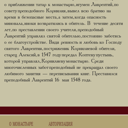
о приближении татар к монастырю, игумен Лаврентий, по
совету преподобного Корнилия, вывел всю братию на
время в безопасные места, а затем, когда опасность
миновала, иноки возвратились в обитель. В течение десяти
лет, по преставлении своего учителя, преподобный
Лаврентий управлял святой обителью, постоянно заботясь
о ее благоустройстве. Видя ревность и любовь ко Господу
святого Лаврентия, постриженик Корнилиевой обители,
старец Алексий, в 1547 году передал Коптеву пустынь,
которой управлял, Корнилиеву монастырю. Среди
многочисленных забот преподобный не прекращал своего
любимого занятия — переписывания книг. Преставился
преподобный Лаврентий 16 мая 1548 года.
О МОНАСТЫРЕ
АВТОРИЗАЦИЯ