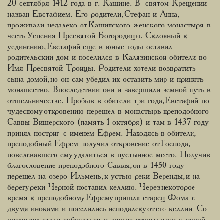
20 сентября 1412 года в г. Кашине. В святом Крещении
назван Евстафием. Его родители, Стефан и Анна,
проживали недалеко от Кашинского женского монастыря в
честь Успения Пресвятой Богородицы. Склонный к
уединению, Евстафий еще в юные годы оставил
родительский дом и поселился в Калязинской обители во
Имя Пресвятой Троицы. Родители хотели возвратить
сына домой, но он сам убедил их оставить мир и принять
монашество. Впоследствии они и завершили земной путь в
отшельничестве. Пробыв в обители три года, Евстафий по
чудесному откровению перешел в монастырь преподобного
Саввы Вишерского (память 1 октября) и там в 1437 году
принял постриг с именем Ефрем. Находясь в обители,
преподобный Ефрем получил откровение от Господа,
повелевавшего ему удалиться в пустынное место. Получив
благословение преподобного Саввы, он в 1450 году
перешел на озеро Ильмень, к устью реки Веренды, и на
берегу реки Черной поставил келлию. Через некоторое
время к преподобному Ефрему пришли старец Фома с
двумя иноками и поселились неподалеку от его келлии. Со
временем стали собираться и другие отшельники к новой