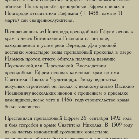
обители. По их просьбе преподобный Ефрем принял в
Новгороде от святителя Евфимия (+ 1458; память 11
марта) сан священнослужителя.
Возвратившись из Новгорода, преподобный Ефрем основал
храм в честь Богоявления Господня на острове,
находившемся в устье реки Веренды. Для удобной
доставки монастырю воды преподобный прокопал в озеро
Ильмень проток, отчего обитель получила название
Перекопской, или Перекомской. Впоследствии
преподобный Ефрем основал каменный храм во имя
Святителя Николая Чудотворца. Ввиду недостатка
искусных строителей он послал к великому князю Василию
Иоанновичу нескольких иноков с прошением о присылке
каменщиков, после чего в 1466 году строительство храма
было завершено.
Преставился преподобный Ефрем 26 сентября 1492 года
и был погребен в храме Святителя Николая. В 1509 году
из-за частых наводнений, грозивших монастырю
разрушением, обитель была перенесена в другое место на