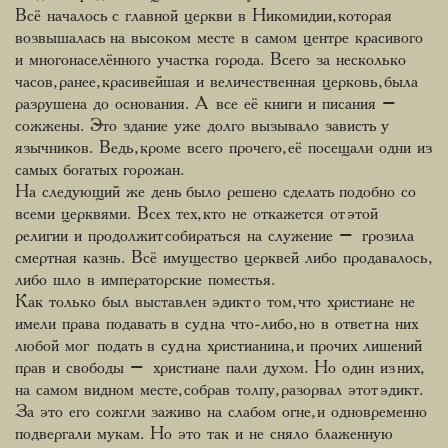
Всё началось с главной церкви в Никомидии, которая
возвышалась на высоком месте в самом центре красивого
и многонаселённого участка города. Всего за несколько
часов, ранее, красивейшая и величественная церковь, была
разрушена до основания. А все её книги и писания –
сожжены. Это здание уже долго вызывало зависть у
язычников. Ведь, кроме всего прочего, её посещали одни из
самых богатых горожан.
На следующий же день было решено сделать подобно со
всеми церквями. Всех тех, кто не откажется от этой
религии и продолжит собираться на служение – грозила
смертная казнь. Всё имущество церквей либо продавалось,
либо шло в императорские поместья.
Как только был выставлен эдикт о том, что христиане не
имели права подавать в суд на что-либо, но в ответ на них
любой мог подать в суд на христианина, и прочих лишений
прав и свободы – христиане пали духом. Но один из них,
на самом видном месте, собрав толпу, разорвал этот эдикт.
За это его сожгли заживо на слабом огне, и одновременно
подвергали мукам. Но это так и не сняло блаженную