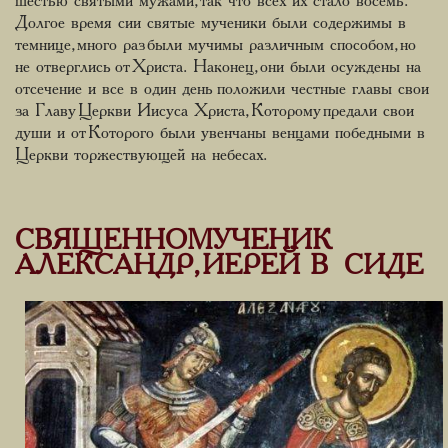
шестью святыми мужами, так что всех их стало восемь.
Долгое время сии святые мученики были содержимы в
темнице, много раз были мучимы различным способом, но
не отверглись от Христа. Наконец, они были осуждены на
отсечение и все в один день положили честные главы свои
за Главу Церкви Иисуса Христа, Которому предали свои
души и от Которого были увенчаны венцами победными в
Церкви торжествующей на небесах.
СВЯЩЕННОМУЧЕНИК
АЛЕКСАНДР, ИЕРЕЙ В СИДЕ