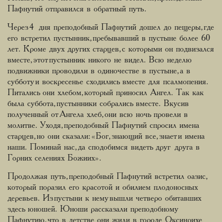
Пафнутий отправился в обратный путь.
Через 4 дня преподобный Пафнутий дошел до пещеры, где
его встретил пустынник, пребывавший в пустыне более 60
лет. Кроме двух других старцев, с которыми он подвизался
вместе, этот пустынник никого не видел. Всю неделю
подвижники проводили в одиночестве в пустыне, а в
субботу и воскресенье сходились вместе для псалмопения.
Питались они хлебом, который приносил Ангел. Так как
была суббота, пустынники собрались вместе. Вкусив
полученный от Ангела хлеб, они всю ночь провели в
молитве. Уходя, преподобный Пафнутий спросил имена
старцев, но они сказали: «Бог, знающий все, знает и имена
наши. Поминай нас, да сподобимся видеть друг друга в
Горних селениях Божиих».
Продолжая путь, преподобный Пафнутий встретил оазис,
который поразил его красотой и обилием плодоносных
деревьев. Из пустыни к нему вышли четверо обитавших
здесь юношей. Юноши рассказали преподобному
Пафнутию, что в детстве они жили в городе Оксинрихе