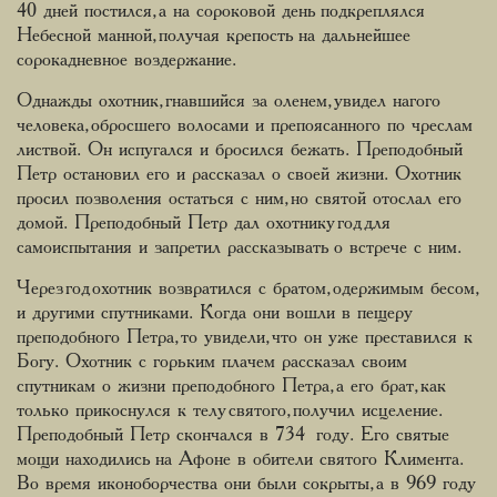
40 дней постился, а на сороковой день подкреплялся
Небесной манной, получая крепость на дальнейшее
сорокадневное воздержание.
Однажды охотник, гнавшийся за оленем, увидел нагого
человека, обросшего волосами и препоясанного по чреслам
листвой. Он испугался и бросился бежать. Преподобный
Петр остановил его и рассказал о своей жизни. Охотник
просил позволения остаться с ним, но святой отослал его
домой. Преподобный Петр дал охотнику год для
самоиспытания и запретил рассказывать о встрече с ним.
Через год охотник возвратился с братом, одержимым бесом,
и другими спутниками. Когда они вошли в пещеру
преподобного Петра, то увидели, что он уже преставился к
Богу. Охотник с горьким плачем рассказал своим
спутникам о жизни преподобного Петра, а его брат, как
только прикоснулся к телу святого, получил исцеление.
Преподобный Петр скончался в 734 году. Его святые
мощи находились на Афоне в обители святого Климента.
Во время иконоборчества они были сокрыты, а в 969 году