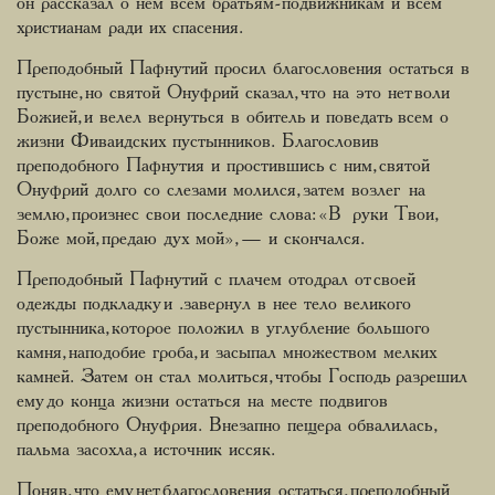
он рассказал о нем всем братьям-подвижникам и всем
христианам ради их спасения.
Преподобный Пафнутий просил благословения остаться в
пустыне, но святой Онуфрий сказал, что на это нет воли
Божией, и велел вернуться в обитель и поведать всем о
жизни Фиваидских пустынников. Благословив
преподобного Пафнутия и простившись с ним, святой
Онуфрий долго со слезами молился, затем возлег на
землю, произнес свои последние слова: «В руки Твои,
Боже мой, предаю дух мой», — и скончался.
Преподобный Пафнутий с плачем отодрал от своей
одежды подкладку и .завернул в нее тело великого
пустынника, которое положил в углубление большого
камня, наподобие гроба, и засыпал множеством мелких
камней. Затем он стал молиться, чтобы Господь разрешил
ему до конца жизни остаться на месте подвигов
преподобного Онуфрия. Внезапно пещера обвалилась,
пальма засохла, а источник иссяк.
Поняв, что ему нет благословения остаться, преподобный