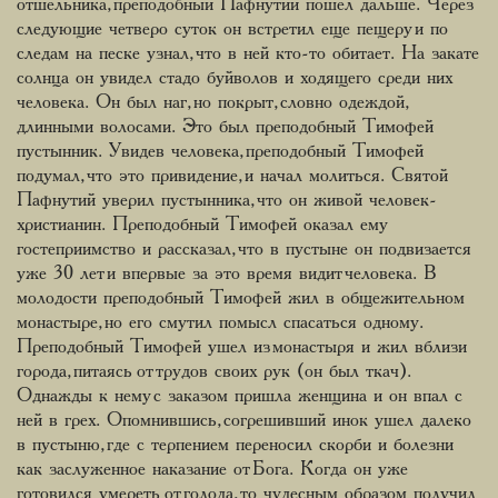
отшельника, преподобный Пафнутий пошел дальше. Через
следующие четверо суток он встретил еще пещеру и по
следам на песке узнал, что в ней кто-то обитает. На закате
солнца он увидел стадо буйволов и ходящего среди них
человека. Он был наг, но покрыт, словно одеждой,
длинными волосами. Это был преподобный Тимофей
пустынник. Увидев человека, преподобный Тимофей
подумал, что это привидение, и начал молиться. Святой
Пафнутий уверил пустынника, что он живой человек-
христианин. Преподобный Тимофей оказал ему
гостеприимство и рассказал, что в пустыне он подвизается
уже 30 лет и впервые за это время видит человека. В
молодости преподобный Тимофей жил в общежительном
монастыре, но его смутил помысл спасаться одному.
Преподобный Тимофей ушел из монастыря и жил вблизи
города, питаясь от трудов своих рук (он был ткач).
Однажды к нему с заказом пришла женщина и он впал с
ней в грех. Опомнившись, согрешивший инок ушел далеко
в пустыню, где с терпением переносил скорби и болезни
как заслуженное наказание от Бога. Когда он уже
готовился умереть от голода, то чудесным образом получил