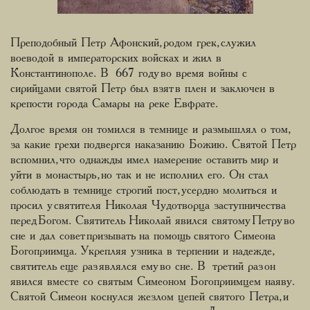
Преподобный Петр Афонский, родом грек, служил
воеводой в императорских войсках и жил в
Константинополе. В 667 году во время войны с
сирийцами святой Петр был взят в плен и заключен в
крепости города Самары на реке Евфрате.
Долгое время он томился в темнице и размышлял о том,
за какие грехи подвергся наказанию Божию. Святой Петр
вспомнил, что однажды имел намерение оставить мир и
уйти в монастырь, но так и не исполнил его. Он стал
соблюдать в темнице строгий пост, усердно молиться и
просил у святителя Николая Чудотворца заступничества
перед Богом. Святитель Николай явился святому Петру во
сне и дал совет призывать на помощь святого Симеона
Богоприимца. Укрепляя узника в терпении и надежде,
святитель еще раз являлся ему во сне. В третий раз он
явился вместе со святым Симеоном Богоприимцем наяву.
Святой Симеон коснулся жезлом цепей святого Петра, и