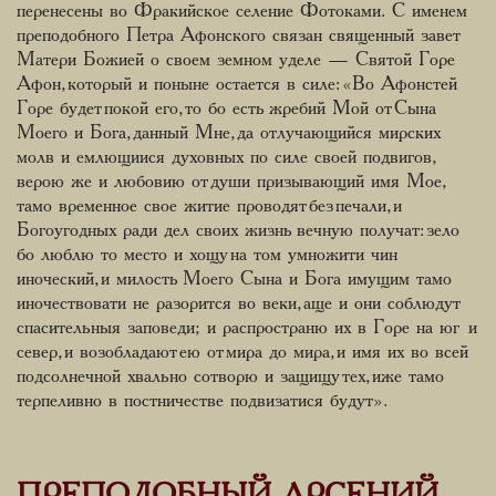
перенесены во Фракийское селение Фотоками. С именем
преподобного Петра Афонского связан священный завет
Матери Божией о своем земном уделе — Святой Горе
Афон, который и поныне остается в силе: «Во Афонстей
Горе будет покой его, то бо есть жребий Мой от Сына
Моего и Бога, данный Мне, да отлучающийся мирских
молв и емлющиися духовных по силе своей подвигов,
верою же и любовию от души призывающий имя Мое,
тамо временное свое житие проводят без печали, и
Богоугодных ради дел своих жизнь вечную получат: зело
бо люблю то место и хощу на том умножити чин
иноческий, и милость Моего Сына и Бога имущим тамо
иночествовати не разорится во веки, аще и они соблюдут
спасительныя заповеди; и распространю их в Горе на юг и
север, и возобладают ею от мира до мира, и имя их во всей
подсолнечной хвально сотворю и защищу тех, иже тамо
терпеливно в постничестве подвизатися будут».