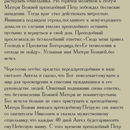
растерзать отшельника. Но горячей молитвой к Богу и
Матери Божией преподобный Петр побеждал бесовские
нападения. Тогда враг стал действовать хитростью.
Явившись под видом отрока, посланного к нему из родного
дома, он со слезами умолял преподобного оставить
пустыню и вернуться в свой дом. Преподобный
прослезился, но без колебаний ответил: «Сюда меня привел
Господь и Пресвятая Богородица, без Ее позволения я
отсюда не пойду». Услышав имя Матери Божией, бес
исчез.
Через семь лет бес предстал перед преподобным в виде
светлого Ангела и сказал, что Бог повелевает ему идти в
мир для просвещения и спасения нуждавшихся в его
руководстве людей. Опытный подвижник снова ответил,
что без повеления Божией Матери не покинет пустыни.
Бес исчез и больше не смел приступать к преподобному.
Матерь Божия явилась преподобному Петру во сне вместе
со святителем Николаем и сказала мужественному
отшельнику, что каждые 40 дней Ангел будет приносить
ему Небесную манну. С того времени преподобный Петр