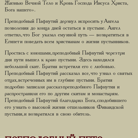
Жизнью Вечной Тело и Кровь Господа Иисуса Христа,
Бога нашего».
Преподобный Пафнутий дерзнул испросить у Ангела
позволения до конца дней остаться в пустыне. Ангел
ответил, что Бог указал ему иной путь — возвратиться в
Египет и поведать всем христианам о жизни пустынников.
Простясь с юношами, преподобный Пафнутий через три
дня пути вышел к краю пустыни. Здесь находился
небольшой скит. Братия встретили его с любовью.
Преподобный Пафнутий рассказал все, что узнал о святых
отцах, встреченных им в глубине пустыни. Братия
подробно записали рассказ преподобного Пафнутия и
распространили его по другим скитам и монастырям.
Преподобный Пафнутий благодарил Бога, сподобившего
его узнать о высокой жизни отшельников Фиваидской
пустыни, и возвратился в свою обитель.