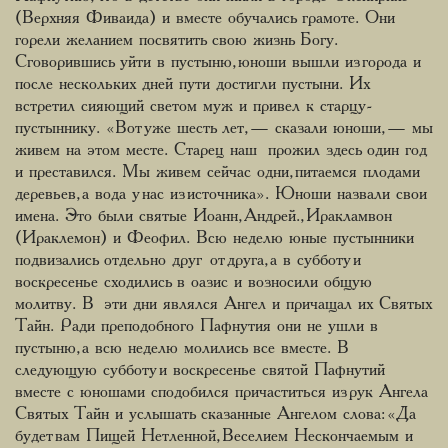
(Верхняя Фиваида) и вместе обучались грамоте. Они
горели желанием посвятить свою жизнь Богу.
Сговорившись уйти в пустыню, юноши вышли из города и
после нескольких дней пути достигли пустыни. Их
встретил сияющий светом муж и привел к старцу-
пустыннику. «Вот уже шесть лет, — сказали юноши, — мы
живем на этом месте. Старец наш прожил здесь один год
и преставился. Мы живем сейчас одни, питаемся плодами
деревьев, а вода у нас из источника». Юноши назвали свои
имена. Это были святые Иоанн, Андрей., Иракламвон
(Ираклемон) и Феофил. Всю неделю юные пустынники
подвизались отдельно друг от друга, а в субботу и
воскресенье сходились в оазис и возносили общую
молитву. В эти дни являлся Ангел и причащал их Святых
Тайн. Ради преподобного Пафнутия они не ушли в
пустыню, а всю неделю молились все вместе. В
следующую субботу и воскресенье святой Пафнутий
вместе с юношами сподобился причаститься из рук Ангела
Святых Тайн и услышать сказанные Ангелом слова: «Да
будет вам Пищей Нетленной, Веселием Нескончаемым и