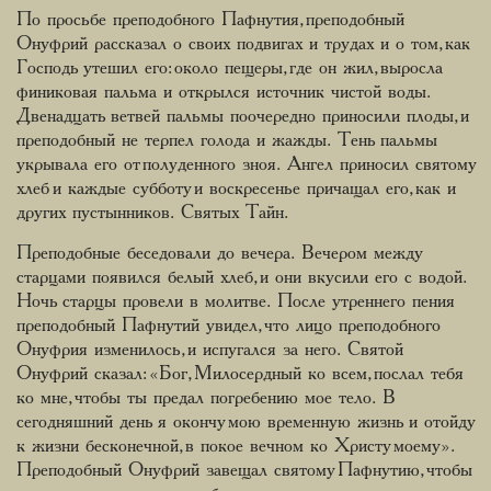
По просьбе преподобного Пафнутия, преподобный
Онуфрий рассказал о своих подвигах и трудах и о том, как
Господь утешил его: около пещеры, где он жил, выросла
финиковая пальма и открылся источник чистой воды.
Двенадцать ветвей пальмы поочередно приносили плоды, и
преподобный не терпел голода и жажды. Тень пальмы
укрывала его от полуденного зноя. Ангел приносил святому
хлеб и каждые субботу и воскресенье причащал его, как и
других пустынников. Святых Тайн.
Преподобные беседовали до вечера. Вечером между
старцами появился белый хлеб, и они вкусили его с водой.
Ночь старцы провели в молитве. После утреннего пения
преподобный Пафнутий увидел, что лицо преподобного
Онуфрия изменилось, и испугался за него. Святой
Онуфрий сказал: «Бог, Милосердный ко всем, послал тебя
ко мне, чтобы ты предал погребению мое тело. В
сегодняшний день я окончу мою временную жизнь и отойду
к жизни бесконечной, в покое вечном ко Христу моему».
Преподобный Онуфрий завещал святому Пафнутию, чтобы