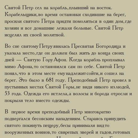
Святой Петр сел на корабль, плывший на восток.
Корабельщики, во время остановки сходившие на берег,
просили святого Петра придти помолиться в один дом, где
хозяин и все домашние лежали больные. Святой Петр
исцелил их своей молитвой.
Во сне святому Петру явилась Пресвятая Богородица и
указала место, где он должен был жить до конца своих
дней — Святую Гору Афон. Когда корабль проплывал
мимо Афона, то остановился сам по себе. Святой Петр
понял, что в этом месте ему надлежит сойти, и сошел на
берег. Это было в 681 году. Преподобный Петр провел в
пустынных местах Святой Горы, не видя никого из людей,
53 года. Одежда его истлела, а волосы и борода отросли и
покрыли тело вместо одежды.
В первое время преподобный Петр многократно
подвергался бесовским нападениям. Стараясь принудить
святого покинуть пещеру, бесы принимали вид то
вооруженных воинов, то свирепых зверей и гадов, готовых