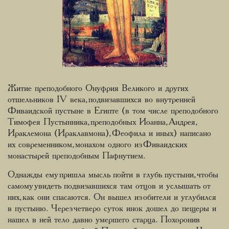
Житие преподобного Онуфрия Великого и других
отшельников IV века, подвизавшихся во внутренней
Фиваидской пустыне в Египте (в том числе преподобного
Тимофея Пустынника, преподобных Иоанна, Андрея,
Ираклемона (Ираклавмона), Феофила и иных) написано
их современником, монахом одного из Фиваидских
монастырей преподобным Пафнутием.
Однажды ему пришла мысль пойти в глубь пустыни, чтобы
самому увидеть подвизавшихся там отцов и услышать от
них, как они спасаются. Он вышел из обители и углубился
в пустыню. Через четверо суток инок дошел до пещеры и
нашел в ней тело давно умершего старца. Похоронив