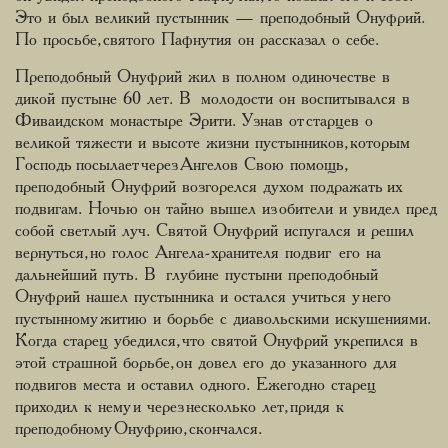
Это и был великий пустынник — преподобный Онуфрий.
По просьбе, святого Пафнутия он рассказал о себе.
Преподобный Онуфрий жил в полном одиночестве в
дикой пустыне 60 лет. В молодости он воспитывался в
Фиваидском монастыре Эрити. Узнав от старцев о
великой тяжести и высоте жизни пустынников, которым
Господь посылает через Ангелов Свою помощь,
преподобный Онуфрий возгорелся духом подражать их
подвигам. Ночью он тайно вышел из обители и увидел пред
собой светлый луч. Святой Онуфрий испугался и решил
вернуться, но голос Ангела-хранителя подвиг его на
дальнейший путь. В глубине пустыни преподобный
Онуфрий нашел пустынника и остался учиться у него
пустынному житию и борьбе с диавольскими искушениями.
Когда старец убедился, что святой Онуфрий укрепился в
этой страшной борьбе, он довел его до указанного для
подвигов места и оставил одного. Ежегодно старец
приходил к нему и через несколько лет, придя к
преподобному Онуфрию, скончался.