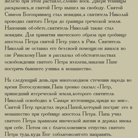
железо при этом растаяло, словно воск. Двери темницы
раскрылись, и святой Петр вышел на свободу. Святой
Симеон Богоприимец стал невидим, а святитель Николай
проводил святого Петра до границы греческой земли.
Напомнив об обете, святитель Николай также стал
невидим. Для принятия иноческого образа при гробнице
апостола Петра святой Петр ушел в Рим. Святитель
Николай не оставил его без своей помощи: он явился во
сне Римскому Папе и рассказал об обстоятельствах
освобождения святого Петра из плена, наказав Папе
постричь бывшего узника в монашество.
На следующий день, при многолюдном стечении народа во
время Богослужения, Папа громко сказал: «Петр,
пришедший из греческой земли, которого святитель
Николай освободил в Самаре из темницы, приди ко мне».
Святой Петр предстал перед Папой, который постриг его в
монашество при гробнице апостола Петра. Папа учил
святого Петра правилам иноческой жизни и держал инока
при себе. Потом он с благословением отпустил святого
Петра туда, куда Бог соблаговолит его направить.