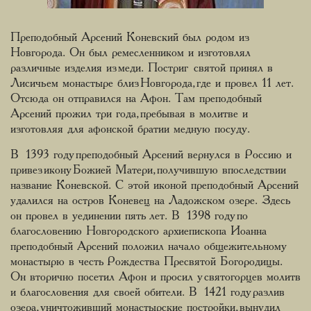
Преподобный Арсений Коневский был родом из
Новгорода. Он был ремесленником и изготовлял
различные изделия из меди. Постриг святой принял в
Лисичьем монастыре близ Новгорода, где и провел 11 лет.
Отсюда он отправился на Афон. Там преподобный
Арсений прожил три года, пребывая в молитве и
изготовляя для афонской братии медную посуду.
В 1393 году преподобный Арсений вернулся в Россию и
привез икону Божией Матери, получившую впоследствии
название Коневской. С этой иконой преподобный Арсений
удалился на остров Коневец на Ладожском озере. Здесь
он провел в уединении пять лет. В 1398 году по
благословению Новгородского архиепископа Иоанна
преподобный Арсений положил начало общежительному
монастырю в честь Рождества Пресвятой Богородицы.
Он вторично посетил Афон и просил у святогорцев молитв
и благословения для своей обители. В 1421 году разлив
озера, уничтоживший монастырские постройки, вынудил