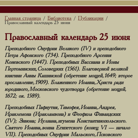
Главная страница
Библиотека
Публикации
/
/
/
Православный календарь 25 июня
Православный календарь 25 июня
Преподобного Онуфрия Великого (IV) и преподобного
Петра Афонского (734). Преподобного Арсения
Коневского (1447). Преподобных Вассиана и Ионы
Пертоминских, Соловецких (1561). Благоверной великой
княгини Анны Кашинской (обретение мощей, 1649; второе
прославление, 1909). Блаженного Иоанна, Христа ради
юродивого, Московского чудотворца (обретение мощей,
1672; ок. 1589).
Преподобных Пафнутия, Тимофея, Иоанна, Андрея,
Ираклемона (Иракламвона) и Феофила Фиваидских
(IV); Зинона; Иулиана, игумена Константинопольского.
Святого Иоанна, воина Египетского (конец VI — начало
VII). Преподобных Онуфрия Мальского, Псковского