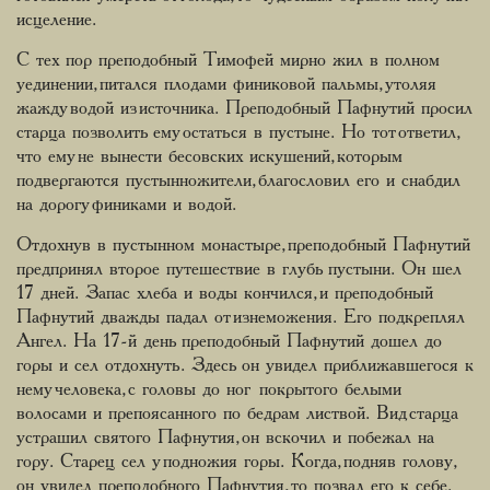
исцеление.
С тех пор преподобный Тимофей мирно жил в полном
уединении, питался плодами финиковой пальмы, утоляя
жажду водой из источника. Преподобный Пафнутий просил
старца позволить ему остаться в пустыне. Но тот ответил,
что ему не вынести бесовских искушений, которым
подвергаются пустынножители, благословил его и снабдил
на дорогу финиками и водой.
Отдохнув в пустынном монастыре, преподобный Пафнутий
предпринял второе путешествие в глубь пустыни. Он шел
17 дней. Запас хлеба и воды кончился, и преподобный
Пафнутий дважды падал от изнеможения. Его подкреплял
Ангел. На 17-й день преподобный Пафнутий дошел до
горы и сел отдохнуть. Здесь он увидел приближавшегося к
нему человека, с головы до ног покрытого белыми
волосами и препоясанного по бедрам листвой. Вид старца
устрашил святого Пафнутия, он вскочил и побежал на
гору. Старец сел у подножия горы. Когда, подняв голову,
он увидел преподобного Пафнутия, то позвал его к себе.