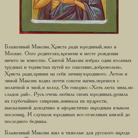
Блаженный Максим, Христа ради юродивый, жил в
Москве. О его родителях, времени и месте рождения
ничего не известно. Святой Максим избрал один из самых
трудных и тернистых путей ко спасению, добровольно,
Христа ради, приняв на себя личину юродивого. Летом и
зимой Максим ходил почти совсем нагим, перенося с
молитвой и зной, и холод. Он говорил: «Хоть люта зима, но
сладок рай». Русь очень любила своих юродивых, ценила
их глубочайшее смирение, внимала их мудрости,
высказанной доходчиво и афористично народным языком
пословиц. И слушали юродивых все: от великих князей до
последнего бедняка.
Блаженный Максим жил в тяжелые для русского народа