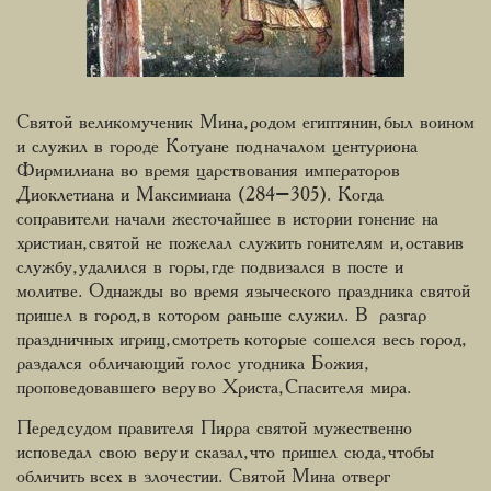
Святой великомученик Мина, родом египтянин, был воином
и служил в городе Котуане под началом центуриона
Фирмилиана во время царствования императоров
Диоклетиана и Максимиана (284–305). Когда
соправители начали жесточайшее в истории гонение на
христиан, святой не пожелал служить гонителям и, оставив
службу, удалился в горы, где подвизался в посте и
молитве. Однажды во время языческого праздника святой
пришел в город, в котором раньше служил. В разгар
праздничных игрищ, смотреть которые сошелся весь город,
раздался обличающий голос угодника Божия,
проповедовавшего веру во Христа, Спасителя мира.
Перед судом правителя Пирра святой мужественно
исповедал свою веру и сказал, что пришел сюда, чтобы
обличить всех в злочестии. Святой Мина отверг