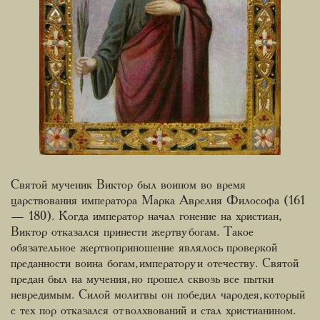
Святой мученик Виктор был воином во время
царствования императора Марка Аврелия Философа (161
— 180). Когда император начал гонение на христиан,
Виктор отказался принести жертву богам. Такое
обязательное жертвоприношение являлось проверкой
преданности воина богам, императору и отечеству. Святой
предан был на мучения, но прошел сквозь все пытки
невредимым. Силой молитвы он победил чародея, который
с тех пор отказался от волхвований и стал христианином.