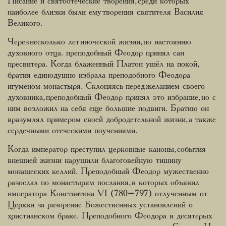
Писание и святоотеческие творения, среди которых
наиболее близки были ему творения святителя Василия
Великого.
Через несколько лет иноческой жизни, по настоянию
духовного отца. преподобный Феодор принял сан
пресвитера. Когда блаженный Платон ушёл на покой,
братия единодушно избрала преподобного Феодора
игуменом монастыря. Склоняясь перед желанием своего
духовника, преподобный Феодор принял это избрание, но с
ним возложил на себя еще большие подвиги. Братию он
вразумлял примером своей добродетельной жизни, а также
сердечными отеческими поучениями.
Когда император преступил церковные каноны, события
внешней жизни нарушили благоговейную тишину
монашеских келлий. Преподобный Феодор мужественно
разослал по монастырям послания, в которых объявил
императора Константина VI (780–797) отлученным от
Церкви за разорение Божественных установлений о
христианском браке. Преподобного Феодора и десятерых