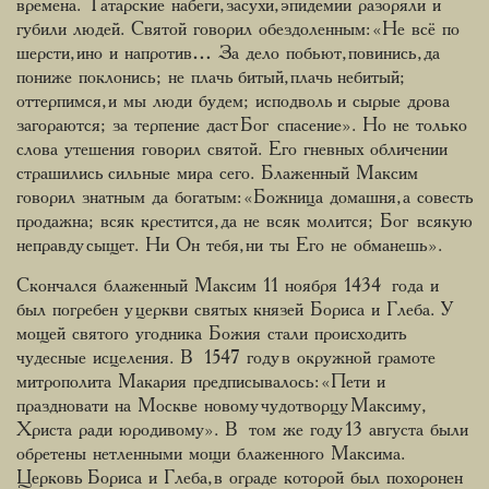
времена. Татарские набеги, засухи, эпидемии разоряли и
губили людей. Святой говорил обездоленным: «Не всё по
шерсти, ино и напротив… За дело побьют, повинись, да
пониже поклонись; не плачь битый, плачь небитый;
оттерпимся, и мы люди будем; исподволь и сырые дрова
загораются; за терпение даст Бог спасение». Но не только
слова утешения говорил святой. Его гневных обличении
страшились сильные мира сего. Блаженный Максим
говорил знатным да богатым: «Божница домашня, а совесть
продажна; всяк крестится, да не всяк молится; Бог всякую
неправду сыщет. Ни Он тебя, ни ты Его не обманешь».
Скончался блаженный Максим 11 ноября 1434 года и
был погребен у церкви святых князей Бориса и Глеба. У
мощей святого угодника Божия стали происходить
чудесные исцеления. В 1547 году в окружной грамоте
митрополита Макария предписывалось: «Пети и
праздновати на Москве новому чудотворцу Максиму,
Христа ради юродивому». В том же году 13 августа были
обретены нетленными мощи блаженного Максима.
Церковь Бориса и Глеба, в ограде которой был похоронен