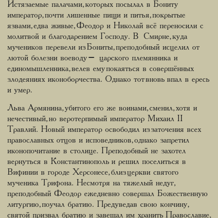
Истязаемые палачами, которых посылал в Бониту
император, почти лишенные пищи и питья, покрытые
язвами, едва живые, Феодор и Николай всё переносили с
молитвой и благодарением Господу. В Смирне, куда
мучеников перевели из Бониты, преподобный исцелил от
лютой болезни воеводу – царского племянника и
единомышленника, велев ему покаяться в совершённых
злодеяниях иконоборчества. Однако тот вновь впал в ересь
и умер.
Льва Армянина, убитого его же воинами, сменил, хотя и
нечестивый, но веротерпимый император Михаил II
Травлий. Новый император освободил из заточения всех
православных отцов и исповедников, однако запретил
иконопочитание в столице. Преподобный не захотел
вернуться в Константинополь и решил поселиться в
Вифинии в городе Херсонесе, близ церкви святого
мученика Трифона. Несмотря на тяжелый недуг,
преподобный Феодор ежедневно совершал Божественную
литургию, поучал братию. Предуведав свою кончину,
святой призвал братию и завещал им хранить Православие,