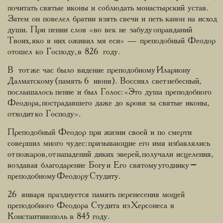
почитать святые иконы и соблюдать монастырский устав.
Затем он повелел братии взять свечи и петь канон на исход
души. При пении слов «во век не забуду оправданий
Твоих, яко в них оживил мя еси» — преподобный Феодор
отошел ко Господу, в 826 году.
В тот же час было видение преподобному Илариону
Далматскому (память 6 июня). Воссиял свет небесный,
послышалось пение и был Голос: «Это душа преподобного
Феодора, пострадавшего даже до крови за святые иконы,
отходит ко Господу».
Преподобный Феодор при жизни своей и по смерти
совершил много чудес: призывающие его имя избавлялись
от пожаров, от нападений диких зверей, получали исцеления,
воздавая благодарение Богу и Его святому угоднику –
преподобному Феодору Студиту.
26 января празднуется память перенесения мощей
преподобного Феодора Студита из Херсонеса в
Константинополь в 845 году.