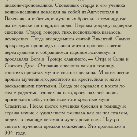
диаконе-проповеднике. Скованных старца и его ученика
воины-всадники повлекли за собой из Августополя в
Валенсию и избитых, измученных бросили в темницу, где
им не давали ни пищи, ни воды. Первым допросу подвергли
епископа. Старец говорил тихо, косноязычно, казалось,
неуверенно. Тогда вперед вышел святой Викентий. Самую
прекрасную проповедь в своей жизни произнес святой
перед судьями и собравшимся народом, исповедуя и
прославляя Бога, в Троице славимого, — Отца и Сына и
Святого Духа. Отправив епископа назад в темницу,
гонитель приказал мучить святого диакона. Многие пытки
прошел мученик, его, распятого на кресте, били и жгли
раскаленными прутьями. Когда он сорвался с креста, то
сам с радостью взошел на него, прося палачей вновь
пригвоздить себя, чтобы испытать крестные муки
Спасителя. После пыток мученика бросили в темницу, и
стража ночью с удивлением слышала, как он пел псалмы,
видела в темнице неземной лучезарный свет. Наутро
святого мученика предали сожжению. Это произошло в
304 году.