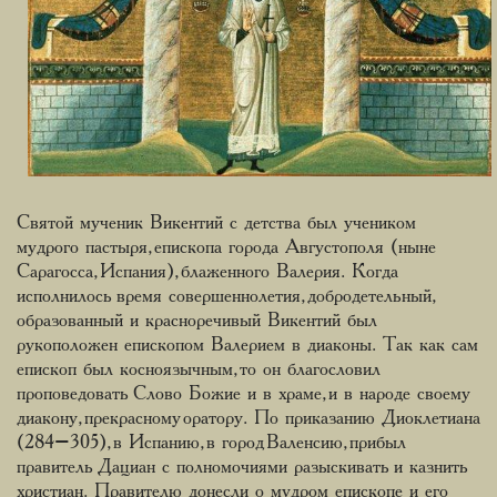
Святой мученик Викентий с детства был учеником
мудрого пастыря, епископа города Августополя (ныне
Сарагосса, Испания), блаженного Валерия. Когда
исполнилось время совершеннолетия, добродетельный,
образованный и красноречивый Викентий был
рукоположен епископом Валерием в диаконы. Так как сам
епископ был косноязычным, то он благословил
проповедовать Слово Божие и в храме, и в народе своему
диакону, прекрасному оратору. По приказанию Диоклетиана
(284–305), в Испанию, в город Валенсию, прибыл
правитель Дациан с полномочиями разыскивать и казнить
христиан. Правителю донесли о мудром епископе и его