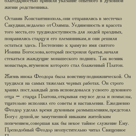
благодарностью приняли указание опытного в духовной
жизни родственника.
Оставив Константинополь, они отправились в местечко
Сакудиан, недалеко от Олимпа. Уединенность и красота
того места, его труднодоступность для людей праздных,
понравились старцу и его племянникам, и они решили
остаться здесь. Постепенно к храму во имя святого
Иоанна Богослова, который построили братья, начали
стекаться жаждущие монашеского подвига. Так возник
монастырь, игуменом которого стал блаженный Платон.
Жизнь инока Феодора была воистину подвижнической. Он
трудился на самых тяжелых черных работах. Он строго
хранил пост, каждый день исповедовался у своего духовного
отца – старца Платона, открывая ему все дела и помыслы,
тщательно исполнял его советы и наставления. Ежедневно
Феодор уделял время духовным размышлениям, предстоял
Богу с душой, не замутненной никаким житейским
попечением, совершая как бы некое тайное служение Ему.
Преподобный Феодор неопустительно читал Священное