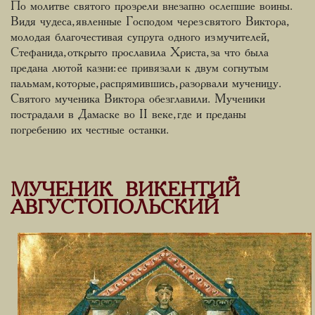
По молитве святого прозрели внезапно ослепшие воины.
Видя чудеса, явленные Господом через святого Виктора,
молодая благочестивая супруга одного из мучителей,
Стефанида, открыто прославила Христа, за что была
предана лютой казни: ее привязали к двум согнутым
пальмам, которые, распрямившись, разорвали мученицу.
Святого мученика Виктора обезглавили. Мученики
пострадали в Дамаске во II веке, где и преданы
погребению их честные останки.
МУЧЕНИК ВИКЕНТИЙ
АВГУСТОПОЛЬСКИЙ