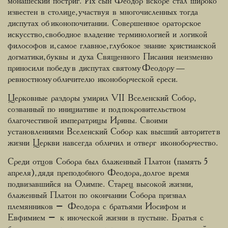
монашеский постриг. Их сын Феодор вскоре стал широко
известен в столице, участвуя в многочисленных тогда
диспутах об иконопочитании. Совершенное ораторское
искусство, свободное владение терминологией и логикой
философов и, самое главное, глубокое знание христианской
догматики, буквы и духа Священного Писания неизменно
приносили победу в диспутах святому Феодору —
ревностному обличителю иконоборческой ереси.
Церковные раздоры умирил VII Вселенский Собор,
созванный по инициативе и под покровительством
благочестивой императрицы Ирины. Своими
установлениями Вселенский Собор как высший авторитет в
жизни Церкви навсегда обличил и отверг иконоборчество.
Среди отцов Собора был блаженный Платон (память 5
апреля), дядя преподобного Феодора, долгое время
подвизавшийся на Олимпе. Старец высокой жизни,
блаженный Платон по окончании Собора призвал
племянников – Феодора с братьями Иосифом и
Евфимием – к иноческой жизни в пустыне. Братья с