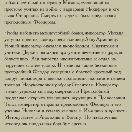
и благочестивый император Михаил, сменивший на
престоле убитых на войне с варварами Никифора и его
сына Ставрикия. Смерть их задолго была предсказана
преподобным Феодором.
Чтобы избежать междоусобной брани, император Михаил
уступил престол своему военачальнику Льву Армянину.
Новый император оказался иконоборцем. Святители и
учители Церкви пытались вразумить нечестивого царя, но
безуспешно. Лев запретил иконопочитание и отдал на
поругание святые иконы. В ответ на такое беззаконие
преподобный Феодор совершил с братией крестный ход
вокруг монастыря с высоко поднятыми иконами и пением
тропаря Нерукотворному образу Спасителя. Император
гневно угрожал святому смертью, но Преподобный
продолжал открыто утверждать верующих в Православии.
Тогда император отправил преподобного Феодора и его
ученика Николая в ссылку, сначала в Иллирию в крепость
Метопу, затем в Анатолию в Бониту. Но из заточения
исповедник продолжал борьбу с ересью.