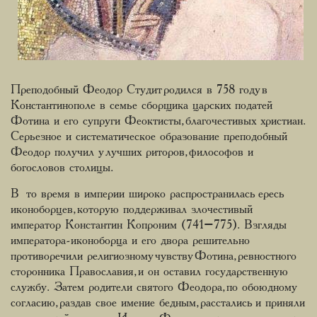
Преподобный Феодор Студит родился в 758 году в
Константинополе в семье сборщика царских податей
Фотина и его супруги Феоктисты, благочестивых христиан.
Серьезное и систематическое образование преподобный
Феодор получил у лучших риторов, философов и
богословов столицы.
В то время в империи широко распространилась ересь
иконоборцев, которую поддерживал злочестивый
император Константин Копроним (741–775). Взгляды
императора-иконоборца и его двора решительно
противоречили религиозному чувству Фотина, ревностного
сторонника Православия, и он оставил государственную
службу. Затем родители святого Феодора, по обоюдному
согласию, раздав свое имение бедным, расстались и приняли