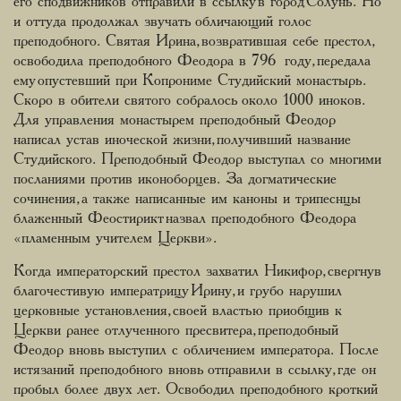
его сподвижников отправили в ссылку в город Солунь. Но
и оттуда продолжал звучать обличающий голос
преподобного. Святая Ирина, возвратившая себе престол,
освободила преподобного Феодора в 796 году, передала
ему опустевший при Копрониме Студийский монастырь.
Скоро в обители святого собралось около 1000 иноков.
Для управления монастырем преподобный Феодор
написал устав иноческой жизни, получивший название
Студийского. Преподобный Феодор выступал со многими
посланиями против иконоборцев. За догматические
сочинения, а также написанные им каноны и трипеснцы
блаженный Феостирикт назвал преподобного Феодора
«пламенным учителем Церкви».
Когда императорский престол захватил Никифор, свергнув
благочестивую императрицу Ирину, и грубо нарушил
церковные установления, своей властью приобщив к
Церкви ранее отлученного пресвитера, преподобный
Феодор вновь выступил с обличением императора. После
истязаний преподобного вновь отправили в ссылку, где он
пробыл более двух лет. Освободил преподобного кроткий