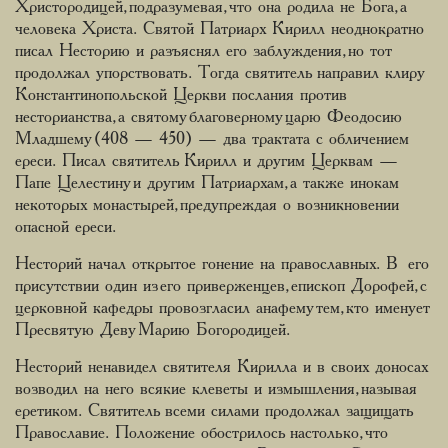
Христородицей, подразумевая, что она родила не Бога, а
человека Христа. Святой Патриарх Кирилл неоднократно
писал Несторию и разъяснял его заблуждения, но тот
продолжал упорствовать. Тогда святитель направил клиру
Константинопольской Церкви послания против
несторианства, а святому благоверному царю Феодосию
Младшему (408 — 450) — два трактата с обличением
ереси. Писал святитель Кирилл и другим Церквам —
Папе Целестину и другим Патриархам, а также инокам
некоторых монастырей, предупреждая о возникновении
опасной ереси.
Несторий начал открытое гонение на православных. В его
присутствии один из его приверженцев, епископ Дорофей, с
церковной кафедры провозгласил анафему тем, кто именует
Пресвятую Деву Марию Богородицей.
Несторий ненавидел святителя Кирилла и в своих доносах
возводил на него всякие клеветы и измышления, называя
еретиком. Святитель всеми силами продолжал защищать
Православие. Положение обострилось настолько, что