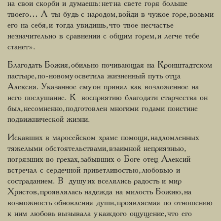
на свои скорби и думаешь: нет на свете горя больше
твоего… А ты будь с народом, войди в чужое горе, возьми
его на себя, и тогда увидишь, что твое несчастье
незначительно в сравнении с общим горем, и легче тебе
станет».
Благодать Божия, обильно почивающая на Кронштадтском
пастыре, по-новому осветила жизненный путь отца
Алексия. Указанное ему он принял как возложенное на
него послушание. К восприятию благодати старчества он
был, несомненно, подготовлен многими годами поистине
подвижнической жизни.
Искавших в маросейском храме помощи, надломленных
тяжелыми обстоятельствами, взаимной неприязнью,
погрязших во грехах, забывших о Боге отец Алексий
встречал с сердечной приветливостью, любовью и
состраданием. В душу их вселялись радость и мир
Христов, проявлялась надежда на милость Божию, на
возможность обновления души, проявляемая по отношению
к ним любовь вызывала у каждого ощущение, что его