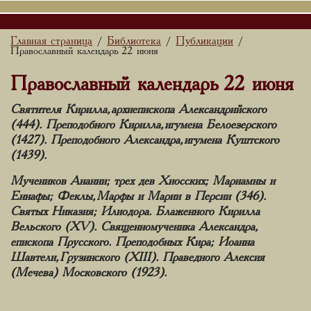
Главная страница
Библиотека
Публикации
/
/
/
Православный календарь 22 июня
Православный календарь 22 июня
Святителя Кирилла, архиепископа Александрийского
(444). Преподобного Кирилла, игумена Белоезерского
(1427). Преподобного Александра, игумена Куштского
(1439).
Мучеников Анании; трех дев Хиосских; Мариамны и
Еннафы; Феклы, Марфы и Марии в Персии (346).
Святых Никазия; Илиодора. Блаженного Кирилла
Вельского (XV). Священномученика Александра,
епископа Прусского. Преподобных Кира; Иоанна
Шавтели, Грузинского (XIII). Праведного Алексия
(Мечева) Московского (1923).