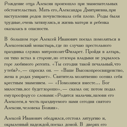
Рождение отца Алексия произошло при знаменательных
обстоятельствах. Мать его, Александра Дмитриевна, при
наступлении родов почувствовала себя плохо. Роды были
трудные, очень затянулись, и жизнь матери и ребенка
оказалась в опасности.
В большом горе Алексей Иванович поехал помолиться в
Алексеевский монастырь, где по случаю престольного
праздника служил митрополит Филарет. Пройдя в алтарь,
он тихо встал в стороне, но от взора владыки не укрылось
горе любимого регента. «Ты сегодня такой печальный, что
у тебя?», — спросил он. — «Ваше Высокопреосвященство,
жена в родах умирает». Святитель молитвенно осенил себя
крестным знамением. — «Помолимся вместе… Бог
милостив, все будет хорошо», — сказал он; потом подал
ему просфору со словами: «Родится мальчик, назови его
Алексеем, в честь празднуемого нами сегодня святого
Алексия, человека Божия».
Алексей Иванович ободрился, отстоял литургию и,
окрыленный надеждой, поехал домой. В дверях его