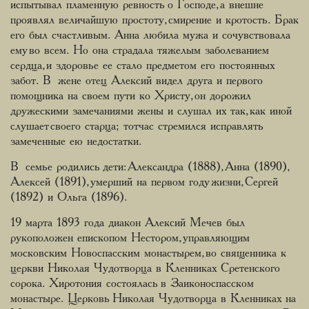
испытывал пламенную ревность о Господе, а внешне
проявлял величайшую простоту, смирение и кротость. Брак
его был счастливым. Анна любила мужа и сочувствовала
ему во всем. Но она страдала тяжелым заболеванием
сердца, и здоровье ее стало предметом его постоянных
забот. В жене отец Алексий видел друга и первого
помощника на своем пути ко Христу, он дорожил
дружескими замечаниями жены и слушал их так, как иной
слушает своего старца; тотчас стремился исправлять
замеченные ею недостатки.
В семье родились дети: Александра (1888), Анна (1890),
Алексей (1891), умерший на первом году жизни, Сергей
(1892) и Ольга (1896).
19 марта 1893 года диакон Алексий Мечев был
рукоположен епископом Нестором, управляющим
московским Новоспасским монастырем, во священника к
церкви Николая Чудотворца в Кленниках Сретенского
сорока. Хиротония состоялась в Заиконоспасском
монастыре. Церковь Николая Чудотворца в Кленниках на