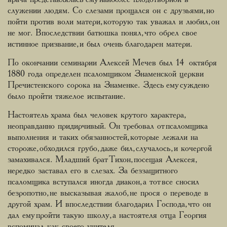
служении людям. Со слезами прощался он с друзьями, но
пойти против воли матери, которую так уважал и любил, он
не мог. Впоследствии батюшка понял, что обрел свое
истинное призвание, и был очень благодарен матери.
По окончании семинарии Алексей Мечев был 14 октября
1880 года определен псаломщиком Знаменской церкви
Пречистенского сорока на Знаменке. Здесь ему суждено
было пройти тяжелое испытание.
Настоятель храма был человек крутого характера,
неоправданно придирчивый. Он требовал от псаломщика
выполнения и таких обязанностей, которые лежали на
стороже, обходился грубо, даже бил, случалось, и кочергой
замахивался. Младший брат Тихон, посещая Алексея,
нередко заставал его в слезах. За беззащитного
псаломщика вступался иногда диакон, а тот все сносил
безропотно, не высказывая жалоб, не прося о переводе в
другой храм. И впоследствии благодарил Господа, что он
дал ему пройти такую школу, а настоятеля отца Георгия
вспоминал как своего учителя.