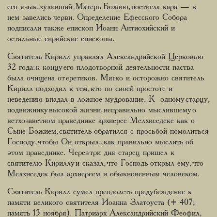
его язык, хуливший Матерь Божию, постигла кара — в
нем завелись черви. Определение Ефесского Собора
подписали также епископ Иоанн Антиохийский и
остальные сирийские епископы.
Святитель Кирилл управлял Александрийской Церковью
32 года: к концу его плодотворной деятельности паства
была очищена от еретиков. Мягко и осторожно святитель
Кирилл подходил к тем, кто по своей простоте и
неведению впадал в ложное мудрование. К одному старцу,
подвижнику высокой жизни, неправильно мыслившему о
ветхозаветном праведнике архиерее Мелхиседеке как о
Сыне Божием, святитель обратился с просьбой помолиться
Господу, чтобы Он открыл., как правильно мыслить об
этом праведнике. Через три дня старец пришел к
святителю Кириллу и сказал, что Господь открыл ему, что
Мелхиседек был архиереем и обыкновенным человеком.
Святитель Кирилл сумел преодолеть предубеждение к
памяти великого святителя Иоанна Златоуста (+ 407;
память 13 ноября). Патриарх Александрийский Феофил,