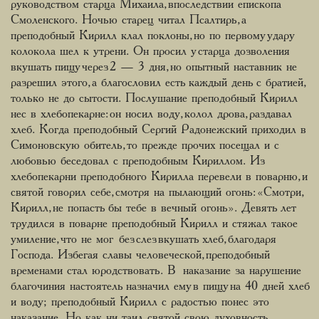
руководством старца Михаила, впоследствии епископа
Смоленского. Ночью старец читал Псалтирь, а
преподобный Кирилл клал поклоны, но по первому удару
колокола шел к утрени. Он просил у старца дозволения
вкушать пищу через 2 — 3 дня, но опытный наставник не
разрешил этого, а благословил есть каждый день с братией,
только не до сытости. Послушание преподобный Кирилл
нес в хлебопекарне: он носил воду, колол дрова, раздавал
хлеб. Когда преподобный Сергий Радонежский приходил в
Симоновскую обитель, то прежде прочих посещал и с
любовью беседовал с преподобным Кириллом. Из
хлебопекарни преподобного Кирилла перевели в поварню, и
святой говорил себе, смотря на пылающий огонь: «Смотри,
Кирилл, не попасть бы тебе в вечный огонь». Девять лет
трудился в поварне преподобный Кирилл и стяжал такое
умиление, что не мог без слез вкушать хлеб, благодаря
Господа. Избегая славы человеческой, преподобный
временами стал юродствовать. В наказание за нарушение
благочиния настоятель назначил ему в пищу на 40 дней хлеб
и воду; преподобный Кирилл с радостью понес это
наказание. Но как ни таил святой свою духовность,