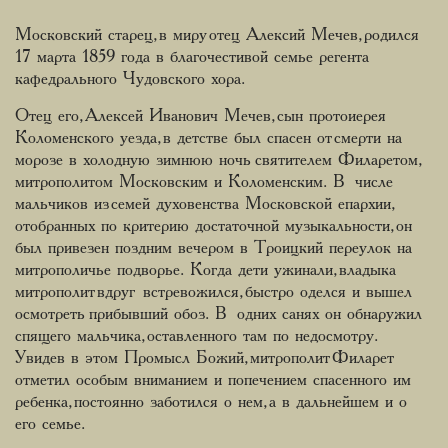
Московский старец, в миру отец Алексий Мечев, родился
17 марта 1859 года в благочестивой семье регента
кафедрального Чудовского хора.
Отец его, Алексей Иванович Мечев, сын протоиерея
Коломенского уезда, в детстве был спасен от смерти на
морозе в холодную зимнюю ночь святителем Филаретом,
митрополитом Московским и Коломенским. В числе
мальчиков из семей духовенства Московской епархии,
отобранных по критерию достаточной музыкальности, он
был привезен поздним вечером в Троицкий переулок на
митрополичье подворье. Когда дети ужинали, владыка
митрополит вдруг встревожился, быстро оделся и вышел
осмотреть прибывший обоз. В одних санях он обнаружил
спящего мальчика, оставленного там по недосмотру.
Увидев в этом Промысл Божий, митрополит Филарет
отметил особым вниманием и попечением спасенного им
ребенка, постоянно заботился о нем, а в дальнейшем и о
его семье.