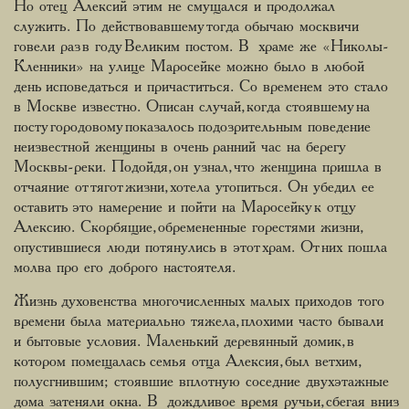
Но отец Алексий этим не смущался и продолжал
служить. По действовавшему тогда обычаю москвичи
говели раз в году Великим постом. В храме же «Николы-
Кленники» на улице Маросейке можно было в любой
день исповедаться и причаститься. Со временем это стало
в Москве известно. Описан случай, когда стоявшему на
посту городовому показалось подозрительным поведение
неизвестной женщины в очень ранний час на берегу
Москвы-реки. Подойдя, он узнал, что женщина пришла в
отчаяние от тягот жизни, хотела утопиться. Он убедил ее
оставить это намерение и пойти на Маросейку к отцу
Алексию. Скорбящие, обремененные горестями жизни,
опустившиеся люди потянулись в этот храм. От них пошла
молва про его доброго настоятеля.
Жизнь духовенства многочисленных малых приходов того
времени была материально тяжела, плохими часто бывали
и бытовые условия. Маленький деревянный домик, в
котором помещалась семья отца Алексия, был ветхим,
полусгнившим; стоявшие вплотную соседние двухэтажные
дома затеняли окна. В дождливое время ручьи, сбегая вниз