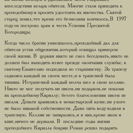
впоследствии келарь обители. Многие стали приходить к
преподобному и просить удостоить их иночества. Святой
старец понял, что время его безмолвия кончилось, В 1397
году он построил храм в честь Успения Пресвятой
Богородицы.
Когда число братии умножилось, преподобный дал для
обители устав общежития, который освящал примером
своей жизни. В церкви никто не смел беседовать, никто не
должен был выходить из нее прежде окончания службы; к
святому Евангелию подходили по старшинству. За трапезу
садились каждый на своем месте, и в трапезной была
тишина. Из трапезной каждый молча шел в свою келлию.
Никто не мог получать ни писем, ни подарков, не показав
их преподобному Кириллу; без его благословения писем не
писали. Деньги хранились в монастырской казне, ни у кого
не было никакой собственности. Даже пить воду ходили в
трапезную. Келлии не запирались, и в них, кроме икон и
книг, ничего не держали. В последние годы жизни
преподобного Кирилла боярин Роман решил подарить