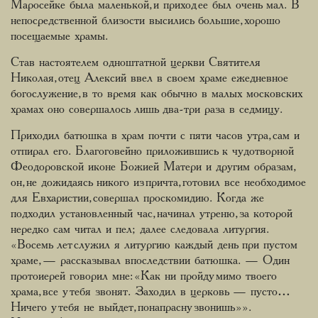
Маросейке была маленькой, и приход ее был очень мал. В
непосредственной близости высились большие, хорошо
посещаемые храмы.
Став настоятелем одноштатной церкви Святителя
Николая, отец Алексий ввел в своем храме ежедневное
богослужение, в то время как обычно в малых московских
храмах оно совершалось лишь два-три раза в седмицу.
Приходил батюшка в храм почти с пяти часов утра, сам и
отпирал его. Благоговейно приложившись к чудотворной
Феодоровской иконе Божией Матери и другим образам,
он, не дожидаясь никого из причта, готовил все необходимое
для Евхаристии, совершал проскомидию. Когда же
подходил установленный час, начинал утреню, за которой
нередко сам читал и пел; далее следовала литургия.
«Восемь лет служил я литургию каждый день при пустом
храме, — рассказывал впоследствии батюшка. — Один
протоиерей говорил мне: «Как ни пройду мимо твоего
храма, все у тебя звонят. Заходил в церковь — пусто…
Ничего у тебя не выйдет, понапрасну звонишь»».