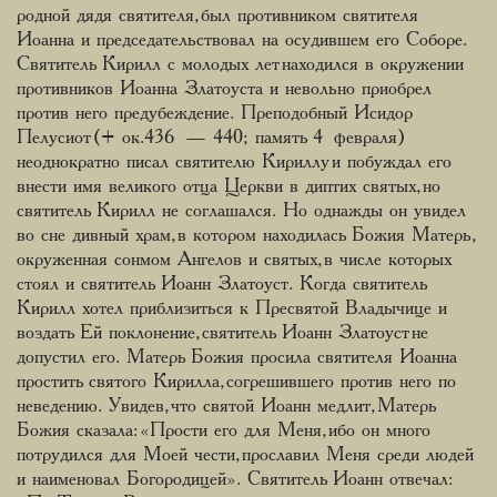
родной дядя святителя, был противником святителя
Иоанна и председательствовал на осудившем его Соборе.
Святитель Кирилл с молодых лет находился в окружении
противников Иоанна Златоуста и невольно приобрел
против него предубеждение. Преподобный Исидор
Пелусиот (+ ок.436 — 440; память 4 февраля)
неоднократно писал святителю Кириллу и побуждал его
внести имя великого отца Церкви в диптих святых, но
святитель Кирилл не соглашался. Но однажды он увидел
во сне дивный храм, в котором находилась Божия Матерь,
окруженная сонмом Ангелов и святых, в числе которых
стоял и святитель Иоанн Златоуст. Когда святитель
Кирилл хотел приблизиться к Пресвятой Владычице и
воздать Ей поклонение, святитель Иоанн Златоуст не
допустил его. Матерь Божия просила святителя Иоанна
простить святого Кирилла, согрешившего против него по
неведению. Увидев, что святой Иоанн медлит, Матерь
Божия сказала: «Прости его для Меня, ибо он много
потрудился для Моей чести, прославил Меня среди людей
и наименовал Богородицей». Святитель Иоанн отвечал: