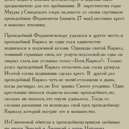
предназначено для его пребывания. В окрестностях горы
Мяуры у Сиверского озера он, вместе со своим спутником
преподобным Ферапонтом (память 27 мая), поставил крест
и выкопал землянку.
Преподобный Ферапонт вскоре удалился в другое место, и
преподобный Кирилл не один год в одиночестве
подвизался в подземной келлии. Однажды святой Кирилл,
томимый странным сном, лег уснуть под сосной, но едва он
закрыл глаза, как услышал голос: «Беги, Кирилл!» Только
успел преподобный Кирилл отскочить, как сосна рухнула.
Из этой сосны подвижник сделал крест. В другой раз
преподобный Кирилл чуть не погиб от пламени н дыма,
когда расчищал лес, но Бог хранил Своего угодника. Один
крестьянин пытался поджечь келлию преподобного, но,
сколько ни пытался, это ему не удавалось. Тогда со
слезами раскаяния он исповедал свой грех преподобному
Кириллу, который постриг его в монашество.
Из Симоновой обители к преподобному пришли любимые
им иноки Зеведей и Дионисий, а затем Нафанаил,