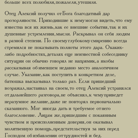
больше всех полюбили, пожалели, утешили.
Отец Алексий получил от Бога благодатный дар
прозорливости. Приходившие к нему могли видеть, что ему
известна вся их жизнь, как ее внешние события, так и их
душевные устремления, мысли. Раскрывал он себя людям
в разной степени. По своему глубокому смирению всегда
стремился не показывать полноты этого дара. О каких-
либо подробностях, деталях еще неизвестной собеседнику
ситуации он обычно говорил не напрямик, а якобы
рассказывая об имевшем недавно место аналогичном
случае. Указание, как поступить в конкретном деле,
батюшка высказывал только раз. Если пришедший
возражал, настаивал на своем, то отец Алексий устранялся
от дальнейшего разговора, не объяснял, к чему приведет
неразумное желание, даже не повторял первоначально
сказанного. Мог иногда дать и требуемое от него
благословение. Лицам же, пришедшим с покаянным
чувством и преисполненным доверия, он оказывал
молитвенную помощь, предстательствуя за них перед
Господом об избавлении от трудностей и бед.