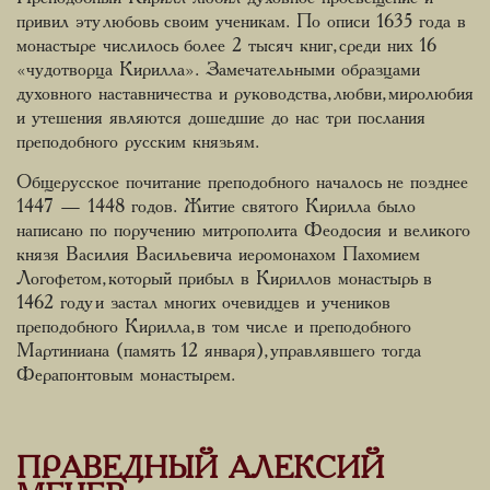
привил эту любовь своим ученикам. По описи 1635 года в
монастыре числилось более 2 тысяч книг, среди них 16
«чудотворца Кирилла». Замечательными образцами
духовного наставничества и руководства, любви, миролюбия
и утешения являются дошедшие до нас три послания
преподобного русским князьям.
Общерусское почитание преподобного началось не позднее
1447 — 1448 годов. Житие святого Кирилла было
написано по поручению митрополита Феодосия и великого
князя Василия Васильевича иеромонахом Пахомием
Логофетом, который прибыл в Кириллов монастырь в
1462 году и застал многих очевидцев и учеников
преподобного Кирилла, в том числе и преподобного
Мартиниана (память 12 января), управлявшего тогда
Ферапонтовым монастырем.
ПРАВЕДНЫЙ АЛЕКСИЙ