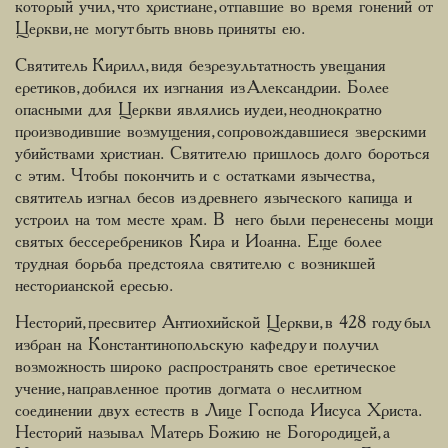
который учил, что христиане, отпавшие во время гонений от
Церкви, не могут быть вновь приняты ею.
Святитель Кирилл, видя безрезультатность увещания
еретиков, добился их изгнания из Александрии. Более
опасными для Церкви являлись иудеи, неоднократно
производившие возмущения, сопровождавшиеся зверскими
убийствами христиан. Святителю пришлось долго бороться
с этим. Чтобы покончить и с остатками язычества,
святитель изгнал бесов из древнего языческого капища и
устроил на том месте храм. В него были перенесены мощи
святых бессеребреников Кира и Иоанна. Еще более
трудная борьба предстояла святителю с возникшей
несторианской ересью.
Несторий, пресвитер Антиохийской Церкви, в 428 году был
избран на Константинопольскую кафедру и получил
возможность широко распространять свое еретическое
учение, направленное против догмата о неслитном
соединении двух естеств в Лице Господа Иисуса Христа.
Несторий называл Матерь Божию не Богородицей, а