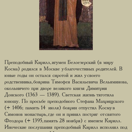
Преподобный Кирилл, игумен Белоезерский (в миру
Косма) родился в Москве у благочестивых родителей. В
юные годы он остался сиротой и жил у своего
родственника, боярина Тимофея Васильевича Вельяминова,
окольничего при дворе великого князя Димитрия
Донского (1363 — 1389). Светская жизнь тяготила
юношу. По просьбе преподобного Стефана Махрищского
(+ 1406; память 14 июля) боярин отпустил Коcму в
Симонов монастырь, где он и принял постриг от святого
Феодора (+ 1395, память 28 ноября) с именем Кирилл.
Иноческие послушания преподобный Кирилл исполнял под