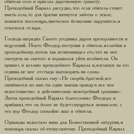
обители село и прислал дарственную грамоту.
Преподобный Кирилл рассудил, что если обитель станет
иметь села, то для братии начнутся заботы о земле,
появятся поселенцы, иноческое безмолвие нарушится, и
отказался от дара.
Господь наградил Своего угодника даром прозорливости и
исцелений. Некто Феодор, поступив в обитель из любви к
преподобному, потом так возненавидел его, что не мог
смотреть на святого и порывался уйти из обители. Он
пришел в келлию преподобного Кирилла и, взглянув на его
седины, не мог от стыда выговорить ни слова.
Преподобный сказал ему: «Не скорби, брат мой, все
ошибаются во мне, ты один знаешь правду и все мое
недостоинство; я действительно непотребный грешник».
Затем преподобный Кирилл благословил Феодора и
прибавил, что он более не будет смущаться помыслом; с
тех пор Феодор спокойно жил в обители.
Однажды недостало вина для Божественной литургии, и
пономарь сказал об этому святому. Преподобный Кирилл