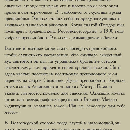
опытные старцы понимали его и против воли заставили
принять сан иеромонаха. В свободное от служения время
преподобный Кирилл ставил себя на чреду послушника и
занимался тяжелыми работами. Когда святой Феодор был
посвящен в архиепископа Ростовского, братия в 1390 году
избрала преподобного Кирилла архимандритом обители.
Богатые и знатные люди стали посещать преподобного,
чтобы слушать его наставления. Это смущало смиренный
дух святого, и он, как ни упрашивала братия, не остался
настоятелем, а затворился в своей прежней келлии. Но и
здесь частые посетители беспокоили преподобного, и он
перешел на старое Симонове. Душа преподобного Кирилла
стремилась к безмолвию, и он молил Матерь Божию
указать ему место, полезное для спасения. Однажды ночью,
читая, как всегда, акафист перед иконой Божией Матери
Одигитрии, он услышал голос: «Иди на Белоозеро, там тебе
место».
В Белоезерской стороне, тогда глухой и малолюдной, он
долго ходил в поисках места, которое в видении было