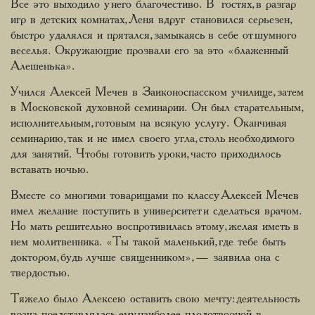
Все это выходило у него благочестиво. В гостях, в разгар
игр в детских комнатах, Леня вдруг становился серьезен,
быстро удалялся и прятался, замыкаясь в себе от шумного
веселья. Окружающие прозвали его за это «блаженный
Алешенька».
Учился Алексей Мечев в Заиконоспасском училище, затем
в Московской духовной семинарии. Он был старательным,
исполнительным, готовым на всякую услугу. Оканчивая
семинарию, так и не имел своего угла, столь необходимого
для занятий. Чтобы готовить уроки, часто приходилось
вставать ночью.
Вместе со многими товарищами по классу Алексей Мечев
имел желание поступить в университет и сделаться врачом.
Но мать решительно воспротивилась этому, желая иметь в
нем молитвенника. «Ты такой маленький, где тебе быть
доктором, будь лучше священником», — заявила она с
твердостью.
Тяжело было Алексею оставить свою мечту: деятельность
врача представлялась ему наиболее плодотворной в