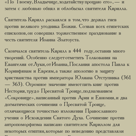
«По Твоему, Владычице, ходатайству прощаю его», — и
затем с любовью обнял и облобызал святителя Кирилла.
Святитель Кирилл раскаялся в том, что держал гнев
против великого угодника Божия. Созвав всех египетских
епископов, он совершил торжественное празднование в
честь святителя Иоанна Златоуста.
Скончался святитель Кирилл в 444 году, оставив много
творений. Особенно следует отметить Толкования на
Евангелия от Луки, от Иоанна, Послания апостола Павла к
Коринфянам и Евреям, а также апологию в защиту
христианства против императора Юлиана Отступника (361
— 363). Огромное значение имеют пять книг против
Нестория, труд о Пресвятой Троице, под названием
«Сокровище», написанный против Ария и Евномия, и два
догматических сочинения о Пресвятой Троице,
отличающиеся точностью изложения Православного
учения о Исхождении Святого Духа. Сочинение против
антропоморфизма написано святителем Кириллом для
некоторых египтян, которые по неведению представляли