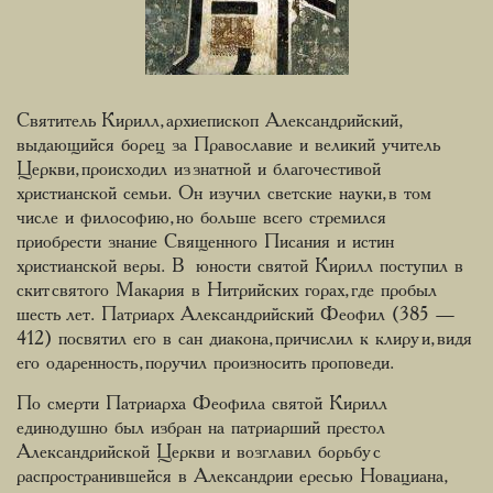
Святитель Кирилл, архиепископ Александрийский,
выдающийся борец за Православие и великий учитель
Церкви, происходил из знатной и благочестивой
христианской семьи. Он изучил светские науки, в том
числе и философию, но больше всего стремился
приобрести знание Священного Писания и истин
христианской веры. В юности святой Кирилл поступил в
скит святого Макария в Нитрийских горах, где пробыл
шесть лет. Патриарх Александрийский Феофил (385 —
412) посвятил его в сан диакона, причислил к клиру и, видя
его одаренность, поручил произносить проповеди.
По смерти Патриарха Феофила святой Кирилл
единодушно был избран на патриарший престол
Александрийской Церкви и возглавил борьбу с
распространившейся в Александрии ересью Новациана,