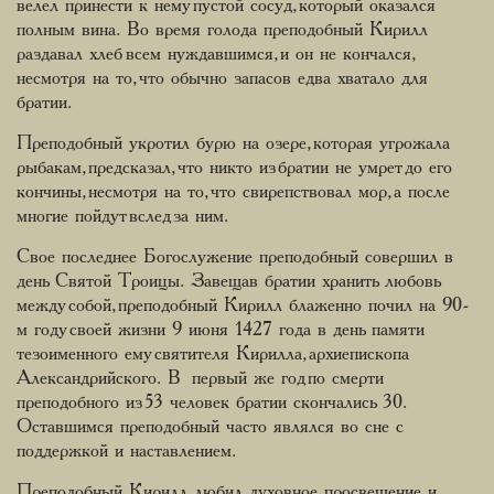
велел принести к нему пустой сосуд, который оказался
полным вина. Во время голода преподобный Кирилл
раздавал хлеб всем нуждавшимся, и он не кончался,
несмотря на то, что обычно запасов едва хватало для
братии.
Преподобный укротил бурю на озере, которая угрожала
рыбакам, предсказал, что никто из братии не умрет до его
кончины, несмотря на то, что свирепствовал мор, а после
многие пойдут вслед за ним.
Свое последнее Богослужение преподобный совершил в
день Святой Троицы. Завещав братии хранить любовь
между собой, преподобный Кирилл блаженно почил на 90-
м году своей жизни 9 июня 1427 года в день памяти
тезоименного ему святителя Кирилла, архиепископа
Александрийского. В первый же год по смерти
преподобного из 53 человек братии скончались 30.
Оставшимся преподобный часто являлся во сне с
поддержкой и наставлением.
Преподобный Кирилл любил духовное просвещение и