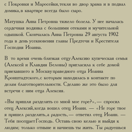
с Покровки и Маросейки, текли во двор храма и в подвал
домика, в квартире всегда было сыро.
Матушка Анна Петровна тяжело болела. У нее началась
сердечная водянка с большими отеками и мучительной
одышкой. Скончалась Анна Петровна 29 августа 1902
года в день усекновения главы Предтечи и Крестителя
Господня Иоанна.
В то время очень близкая отцу Алексию купеческая семья
(Алексей и Клавдия Беловы) пригласила к себе домой
приехавшего в Москву праведного отца Иоанна
Кронштадтского, с которым находилась в контакте по
делам благотворительности. Сделано же это было для
встречи с ним отца Алексия.
«Вы пришли разделить со мной мое горе?», — спросил
отец Алексий, когда вошел отец Иоанн. — «Не горе твое
я пришел разделить, а радость, — ответил отец Иоанн. —
Тебя посещает Господь. Оставь свою келью и выйди к
людям; только отныне и начнешь ты жить. Ты радуешься