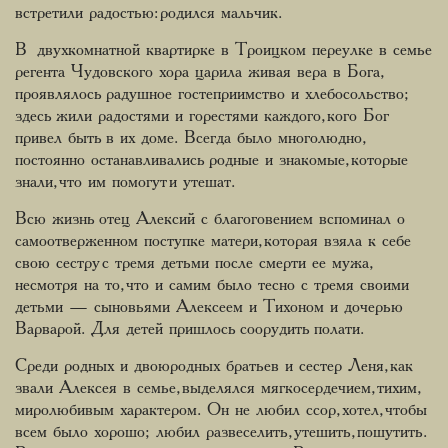
встретили радостью: родился мальчик.
В двухкомнатной квартирке в Троицком переулке в семье
регента Чудовского хора царила живая вера в Бога,
проявлялось радушное гостеприимство и хлебосольство;
здесь жили радостями и горестями каждого, кого Бог
привел быть в их доме. Всегда было многолюдно,
постоянно останавливались родные и знакомые, которые
знали, что им помогут и утешат.
Всю жизнь отец Алексий с благоговением вспоминал о
самоотверженном поступке матери, которая взяла к себе
свою сестру с тремя детьми после смерти ее мужа,
несмотря на то, что и самим было тесно с тремя своими
детьми — сыновьями Алексеем и Тихоном и дочерью
Варварой. Для детей пришлось соорудить полати.
Среди родных и двоюродных братьев и сестер Леня, как
звали Алексея в семье, выделялся мягкосердечием, тихим,
миролюбивым характером. Он не любил ссор, хотел, чтобы
всем было хорошо; любил развеселить, утешить, пошутить.