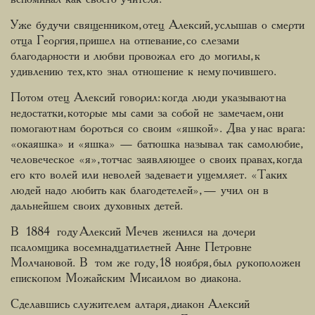
Уже будучи священником, отец Алексий, услышав о смерти
отца Георгия, пришел на отпевание, со слезами
благодарности и любви провожал его до могилы, к
удивлению тех, кто знал отношение к нему почившего.
Потом отец Алексий говорил: когда люди указывают на
недостатки, которые мы сами за собой не замечаем, они
помогают нам бороться со своим «яшкой». Два у нас врага:
«окаяшка» и «яшка» — батюшка называл так самолюбие,
человеческое «я», тотчас заявляющее о своих правах, когда
его кто волей или неволей задевает и ущемляет. «Таких
людей надо любить как благодетелей», — учил он в
дальнейшем своих духовных детей.
В 1884 году Алексий Мечев женился на дочери
псаломщика восемнадцатилетней Анне Петровне
Молчановой. В том же году, 18 ноября, был рукоположен
епископом Можайским Мисаилом во диакона.
Сделавшись служителем алтаря, диакон Алексий