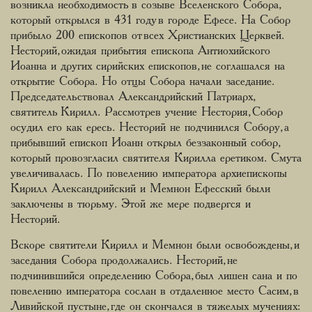
возникла необходимость в созыве Вселенского Собора,
который открылся в 431 году в городе Ефесе. На Собор
прибыло 200 епископов от всех Христианских Церквей.
Несторий, ожидая прибытия епископа Антиохийского
Иоанна и других сирийских епископов, не соглашался на
открытие Собора. Но отцы Собора начали заседание.
Председательствовал Александрийский Патриарх,
святитель Кирилл. Рассмотрев учение Нестория, Собор
осудил его как ересь. Несторий не подчинился Собору, а
прибывший епископ Иоанн открыл беззаконный собор,
который провозгласил святителя Кирилла еретиком. Смута
увеличивалась. По повелению императора архиепископы
Кирилл Александрийский и Мемнон Ефесский были
заключены в тюрьму. Этой же мере подвергся и
Несторий.
Вскоре святители Кирилл и Мемнон были освобождены, и
заседания Собора продолжались. Несторий, не
подчинившийся определению Собора, был лишен сана и по
повелению императора сослан в отдаленное место Сасим, в
Ливийской пустыне, где он скончался в тяжелых мучениях: