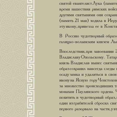
святой евангелист Лука (памят
время нашествия римских войск
другими святынями они сохран
(память 21 мая) ходила в Иеру
эту икону, привезла ее в Конст
В Россию чудотворный образ 
галицко-волынским князем Льв
Впоследствии, при завоевании 
Владиславу Опольскому. Татар
князь Владислав вынес святыню
образ сохранил навсегда следы
осаду замка и удалиться в сво
икону на Ясную гору Ченстохо
за множество происходивших та
монахам Паулинского ордена. Ч
похитить и чудотворный образ,
один из грабителей сбросил свя
первого разорвало на части, у