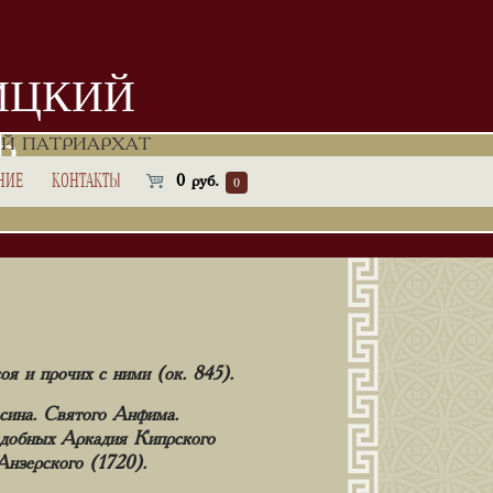
ИЦКИЙ
Ь
Й ПАТРИАРХАТ
НИЕ
КОНТАКТЫ
0
руб.
0
оя и прочих с ними (ок. 845).
сина. Святого Анфима.
одобных Аркадия Кипрского
Анзерского (1720).