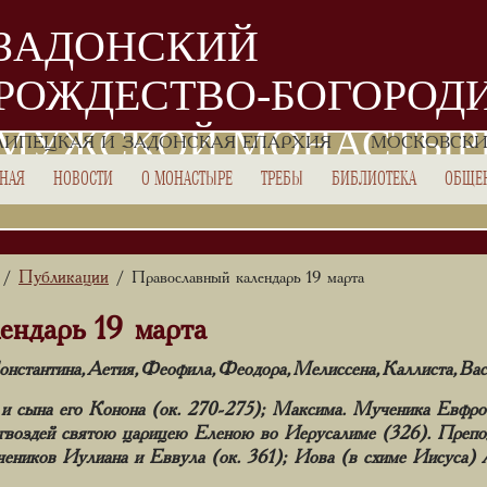
ЗАДОНСКИЙ
РОЖДЕСТВО-БОГОРОД
МУЖСКОЙ МОНАСТЫР
ЛИПЕЦКАЯ И ЗАДОНСКАЯ ЕПАРХИЯ
МОСКОВСКИ
ВНАЯ
НОВОСТИ
О МОНАСТЫРЕ
ТРЕБЫ
БИБЛИОТЕКА
ОБЩЕ
Публикации
/
/ Православный календарь 19 марта
ендарь 19 марта
нстантина, Аетия, Феофила, Феодора, Мелиссена, Каллиста, Вас
и сына его Конона (ок. 270-275); Максима. Мученика Евфро
 гвоздей святою царицею Еленою во Иерусалиме (326). Преп
учеников Иулиана и Еввула (ок. 361); Иова (в схиме Иисуса) 