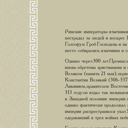
Римские императоры-язычники 
пострадал за людей и воскрес
Голгофу и Гроб Господень и н
место собирались язычники и 
Однако через 300 лет Промыс
вновь обретены христианами и
Великом (память 21 мая), перв
Константин Великий (306-337) 
Ликинием, правителем Восточн
313 году он издал так называе
в Западной половине империи п
однако фактически продолжал г
империи распространился указ
одержавший в трех войнах поб