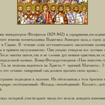
им императором Феофилом (829-842) и сарацинами, последним 
ате измены военачальника Вадитзиса Амморея пала, а сорок 
ы в Сирию. В течение семи лет томительного заключения плен
ры и принять мусульманство. Они упорно отвергли все лестные
сле многих пыток, так и не сломив дух воинов-христиан, их ос
 перед самой казнью. Воину Феодору говорили: «Нам известно, ч
. Ты не можешь надеяться на Христа, – признай Магомета». Н
то, что оставил священный сан, должен пролить свою кровь».
страшно подходили к палачам. Их обезглавили, а тела бросили
терпцы: «всеблаженный» Феодор, «непобедимый» Каллист, «доб
й.
ал позорной участи: враги знали, что нельзя доверять изменник