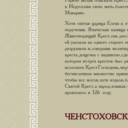
Горячо желая отыскать Крест,
в Иерусалим свою мать, благоч
Макарию.
Хотя святая царица Елена к эт
поручения. Языческие капища 
Животворящий Крест, она рассп
ей указали на одного старого 
разрушили и, совершив молитву
креста, дощечка с надписью, с
котором из трех крестов был р
возложен Крест Господень, мер
бесчисленном множестве прише
чтобы все могли, хотя издали,
Святой Крест, а народ, взывая
произошло в 326 году.
ЧЕНСТОХОВСК