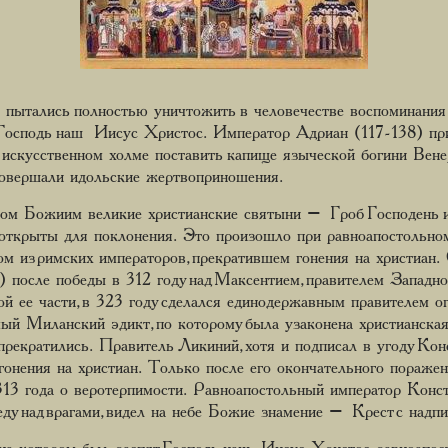
пытались полностью уничтожить в человечестве воспоминания 
 Господь наш Иисус Христос. Император Адриан (117-138) при
а искусственном холме поставить капище языческой богини Ве
совершали идольские жертвоприношения.
лом Божиим великие христианские святыни – Гроб Господень
 открыты для поклонения. Это произошло при равноапостольно
ом из римских императоров, прекратившем гонения на христиан
после победы в 312 году над Максентием, правителем Западной
ой ее части, в 323 году сделался единодержавным правителем 
мый Миланский эдикт, по которому была узаконена христианская
рекратились. Правитель Ликиний, хотя и подписал в угоду Кон
онения на христиан. Только после его окончательного пораже
 313 года о веротерпимости. Равноапостольный император Конс
еду над врагами, видел на небе Божие знамение – Крест с над