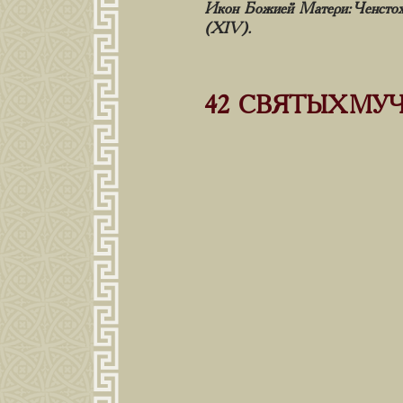
Икон Божией Матери: Ченстох
(XIV).
42 СВЯТЫХ М