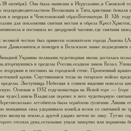
ь 18 октября). Она была написана в Иерусалиме, в Сионской 
 под предводительством Веспасиана и Тита, христиане бежали 
яли в пещерах и Ченстоховский образ Богоматери. В 326 году,
салим для поклонения святым местам и обрела Крест Христов, 
антинополь и поставила во дворцовой часовне, где святыня нахо
с великой честью был принесен основателем города Львова (
ом Даниловичем, и помещен в Бельзском замке под ведением п
Западной Украины поляками, чудотворная икона досталась пол
ы, вторгнувшись в пределы России, осадили замок Бельз. Упо
 из церкви и поставил на городской стене. Пронзенный вражес
 истекшей крови. Спустившаяся тогда на татарское войско вредо
и пределы. Заступница Небесная в сонном видении повелела к
вскую. Основав в 1352 году монастырь на Ясной горе — (горе
м чудес), князь Владислав перенес в него чудотворную святыню
ерез несколько лет обитель была ограблена гуситами. Лишив ее
 но невидимая сила удерживала коней, и возок со святыней не 
тую икону на землю, а другой ударил мечом по лику. Тут же спр
 второго отсохла рука, остальные упали замертво или поражены 