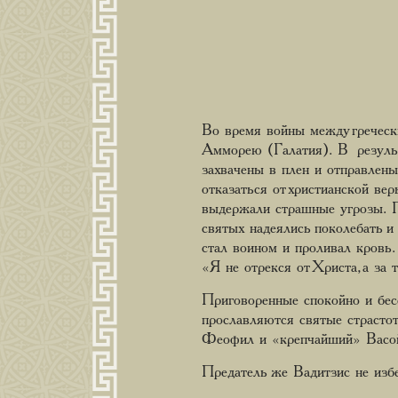
Во время войны между греческ
Амморею (Галатия). В результ
захвачены в плен и отправлен
отказаться от христианской ве
выдержали страшные угрозы. По
святых надеялись поколебать и
стал воином и проливал кровь
«Я не отрекся от Христа, а за 
Приговоренные спокойно и бес
прославляются святые страсто
Феофил и «крепчайший» Васо
Предатель же Вадитзис не избеж