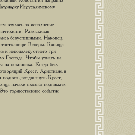
стольный Константин направил
Патриарху Иерусалимскому
ем взялась за исполнение
уничтожить. Разыскивая
ались безуспешными. Наконец,
е стоит капище Венеры. Капище
 и неподалеку от него три
ло Господа. Чтобы узнать, на
ты на покойника. Когда был
вотворящий Крест. Христиане, в
поднять, воздвигнуть Крест,
е лица начали высоко поднимать
. Это торжественное событие