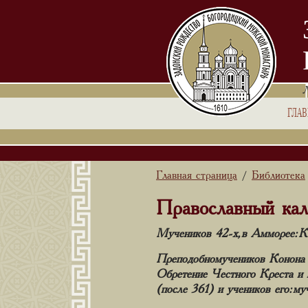
ГЛА
Главная страница
Библиотека
/
Православный кал
Мучеников 42-х, в Амморее: Ко
Преподобномучеников Конона 
Обретение Честного Креста и
(после 361) и учеников его: м