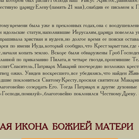
 на котором был распят Господь наш Иисус Христос, равноапо
естивую царицу Елену (память 21 мая), снабдив ее письмом к 
ому времени была уже в преклонных годах, она с воодушевлени
и идольские статуи, наполнявшие Иерусалим, царица повелела 
рашивала христиан и иудеев, но долгое время ее поиски остав
еврея по имени Иуда, который сообщил, что Крест зарыт там, гд
, начали копать землю. Вскоре были обнаружены Гроб Господень
деланной по приказанию Пилата, и четыре гвоздя, пронзившие Те
аспят Спаситель, Патриарх Макарий поочередно возложил крес
твец ожил. Увидев воскресшего, все убедились, что найден Жи
дшие поклониться Святому Кресту, просили святителя Макария 
 благоговейно созерцать Его. Тогда Патриарх и другие духовны
: «Господи, помилуй», благоговейно поклонялся Честному Древу
АЯ ИКОНА БОЖИЕЙ МАТЕРИ