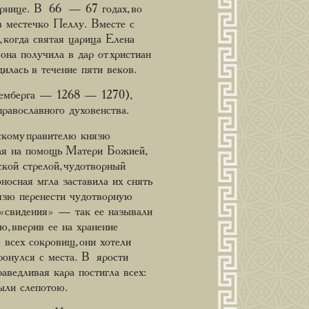
горнице. В 66 — 67 годах, во
в местечко Пеллу. Вместе с
 когда святая царица Елена
она получила в дар от христиан
дилась в течение пяти веков.
Лемберга — 1268 — 1270),
равославного духовенства.
ьскому правителю князю
вая на помощь Матери Божией,
кой стрелой, чудотворный
носная мгла заставила их снять
нязю перенести чудотворную
 «свидения» — так ее называли
, вверив ее на хранение
 всех сокровищ, они хотели
тронулся с места. В ярости
аведливая кара постигла всех:
были слепотою.