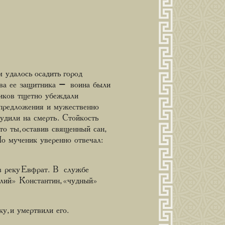
удалось осадить город
два ее защитника – воина были
ников тщетно убеждали
 предложения и мужественно
удили на смерть. Стойкость
то ты, оставив священный сан,
о мученик уверенно отвечал:
 в реку Евфрат. В службе
лий» Константин, «чудный»
у, и умертвили его.