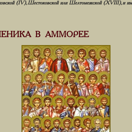
овской (IV), Шестоковской или Шелтомежской (XVIII), и им
УЧЕНИКА В АММОРЕЕ