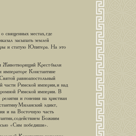
о священных местах, где
казал засыпать землей
неры и статую Юпитера. На это
 и Животворящий Крест были
м императоре Константине
. Святой равноапостольный
 части Римской империи, и над
огромной Римской империи. В
 религия и гонения на христиан
стантину Миланский эдикт,
ния и на Восточную часть
тантин, содействием Божиим
писью «Сим победиши».